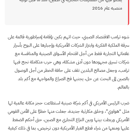
منصبه عام 2016
شوه ترامب الاقتصاد الصيني، حيث اتهم بكين بإقامة إمبراطورية قائمة على
سرقة الملكية الفكرية وابتزاز الشركات الأمريكية وإجبارها على البوح بأسرار
علاماتها التجارية فقط من أجل اقتحام الأسواق الصينية والمنافسة مع
شركات تسرق مجهودها دون أدنى مشكلة، وهي حرب متكاملة نجح فيها
ترامب، وجعل مصالح البلدين تقف على حافة الخطر من أجل الوصول
بالصين إلى البحث عن حل، يجنبها فخ الصراع والمواجهة مع أكبر بلد
بالعالم.
ضرب الرئيس الأمريكي في أكبر شركة صينية استطاعت حجز مكانة عالمية لها
مثل “هواوي”، وخلق مكارثية جديدة، جعلت منها خطرًا على الأمن القومي
الأمريكي وربطت بينها وبين النزاع التجاري مع الصين، حتى أحكم الضغط
عليها ومنعها من شراء قطع الغيار الأمريكية دون ترخيص، بما في ذلك كيفية