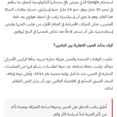
استخدام
Google
الذي يعرض باقي منتجاتها التكنولوجية للخطر، ما ساهم
في تدمير 30 مليار دولار، نحو 24 مليار جنيه إسترليني، خسارة بعائدات الشركة
هذا العام، وهو ما يعني أن إستراتيجية ترامب في احتواء هواوي بعد قمة
العشرين، تمكن الشركات الأمريكية في المقام الأول، من تغليب كلمتها وفرض
إستراتيجيتها، على أن تستمر لاحقًا بعد تمكين قبضتها في البيع لهواوي.
كيف بدأت الحرب التجارية بين البلدين؟
خاضت الولايات المتحدة والصين معركة تجارية مريرة، بدأها الرئيس الأمريكي
دونالد ترامب، بخطة محكمة، عبر جرها لملاسنات، يشكو فيها من الممارسات
التجارية في الصين، منذ ما قبل توليه منصبه عام 2016، وأعلن عزمه إيقاف
الزحف الصيني للتحكم في الاقتصاد العالمي دون أن يبذل الثمن الملائم
لذلك.
أطبق ترامب الخناق على الصين وجرها لساحة المعركة، وبعدما تأكد
من تأثير الضربة لجأ لسياسة الكر والفر