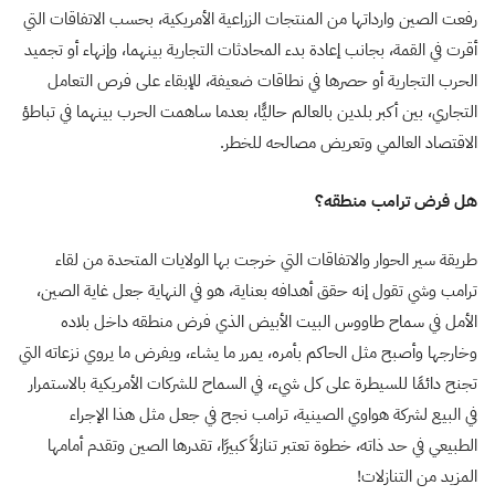
رفعت الصين وارداتها من المنتجات الزراعية الأمريكية، بحسب الاتفاقات التي
أقرت في القمة، بجانب إعادة بدء المحادثات التجارية بينهما، وإنهاء أو تجميد
الحرب التجارية أو حصرها في نطاقات ضعيفة، للإبقاء على فرص التعامل
التجاري، بين أكبر بلدين بالعالم حاليًّا، بعدما ساهمت الحرب بينهما في تباطؤ
الاقتصاد العالمي وتعريض مصالحه للخطر.
هل فرض ترامب منطقه؟
طريقة سير الحوار والاتفاقات التي خرجت بها الولايات المتحدة من لقاء
ترامب وشي تقول إنه حقق أهدافه بعناية، هو في النهاية جعل غاية الصين،
الأمل في سماح طاووس البيت الأبيض الذي فرض منطقه داخل بلاده
وخارجها وأصبح مثل الحاكم بأمره، يمرر ما يشاء، ويفرض ما يروي نزعاته التي
تجنح دائمًا للسيطرة على كل شيء، في السماح للشركات الأمريكية بالاستمرار
في البيع لشركة هواوي الصينية، ترامب نجح في جعل مثل هذا الإجراء
الطبيعي في حد ذاته، خطوة تعتبر تنازلاً كبيرًا، تقدرها الصين وتقدم أمامها
المزيد من التنازلات!