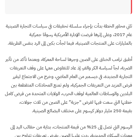
ثاني محاور الخطة بدأت بإجراء سلسلة تحقيقات في سياسات التجارة الصينية
عام 2017، وعلى إثرها فرضت الإدارة الأمريكية رسومًا جمركية
بالمليارات على المنتجات الصينية، فيما لجأت بكين إلى الرد بنفس الطريقة.
أطبق ترامب الخناق على الصين وجرها لساحة المعركة، وبعدما تأكد من تأثير
الضربة، لجأ لسياسة الكر والفر، إذ عاد للتفاوض معها على وقف التعريفات
التجارية الجديدة، في ديسمبر من العام الماضي، وخرج من الاجتماع ليقرر
فرض المزيد من التعريفات الجمركية، ولم تمنع المحادثات المتقطعة بين
البلدين والوساطات العالمية لوقف الحرب، الولايات المتحدة من فرض كامل
خطتها التي سعت فيها لفرض “جزية” على الصين من ثلاث جولات،
بقيمة 250 مليار دولار كرسوم على مختلف البضائع الصينية.
الرسوم التي تصل إلى 25% من قيمة المنتجات، بداية من حقائب اليد إلى
معدات السكك الحديدية، ردت عليها الصين بفرض تعريفات تتراوح بين