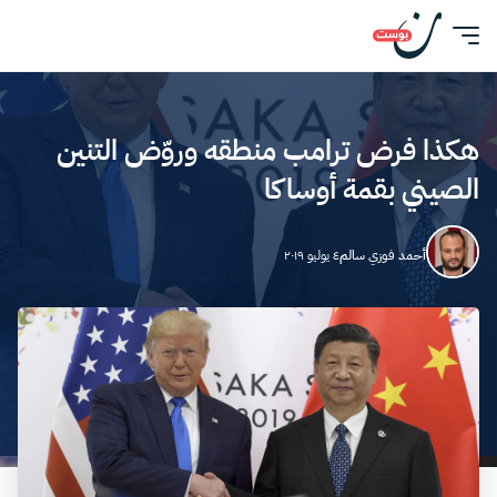
هكذا فرض ترامب منطقه وروّض التنين
الصيني بقمة أوساكا
أحمد فوزي سالم
٤ يوليو ٢٠١٩