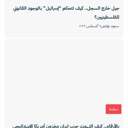
جيل خارج السجل.. كيف تتحكم “إسرائيل” بالوجود القانوني
للفلسطينيين؟
سجود عوايص
٦ أغسطس ٢٠٢٦
سياسة
بالأرقام.. كيف التهمت حرب إيران مخزون أمريكا الاستراتيجي