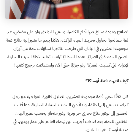
تصافح ومودة مبالغ فيها أمام الكاميرا، وسعي للتوافق ولو على مضض، عبر
لغة تصالحية تحاول تحريك المياة الراكدة، هكذا يبدو ما تشير إليه نتائج قمة
مجموعة العشرين في اليابان التي طرحت نتائجها تساؤلات عدة عن أوزان
الصين الجديدة في الصراع، بعدما استطاع ترامب تنفيذ خطة الحرب التجارية
لإدراته التي كسبت المعركة ولو جزئيًا حتى الآن واستطاعت ترجيح كفتها!
كيف انتهت قمة أوساكا؟
كان لافتًا سعي قادة مجموعة العشرين، لتقليل فاتورة المواجهة مع رجل
كترامب يسعى إليها دائمًا، وبدلاً من التنديد بالحماية التجارية، دعا أغلب
الحضور إلى توفير مناخ تجاري حر ونزيه وغير منحاز، بحسب تعبير البيان
الختامي للقمة، بعد لقاءات أجريت بين زعماء العالم على مدار يومين، في
مدينة أوساكا بغرب اليابان.