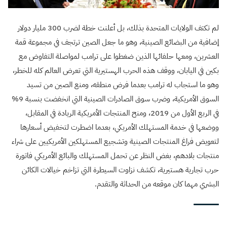
لم تكتف الولايات المتحدة بذلك، بل أعلنت خطة لضرب 300 مليار دولار
إضافية من البضائع الصينية، وهو ما جعل الصين ترتجف في مجموعة قمة
العشرين، ومعها حلفائها الذين ضغطوا على ترامب لمواصلة التفاوض مع
بكين في اليابان، ووقف هذه الحرب الهستيرية التي تعرض العالم كله للخطر،
وهو ما استجاب له ترامب بعدما فرض منطقه، ومنع الصين من تسيد
السوق الأمريكية، وضرب سوق الصادرات الصينية التي انخفضت بنسبة 9%
في الربع الأول من 2019، ومنح المنتجات الأمريكية الريادة في المقابل،
ووضعها في خدمة المستهلك الأمريكي، بعدما اضطرت لتخفيض أسعارها
لتعويض فراغ المنتجات الصينية وتشجيع المستهلكين الأمريكيين على شراء
منتجات بلادهم، بغض النظر عن تحمل المستهلك والبائع الأمريكي فاتورة
حرب تجارية هستيرية، تكشف نزاوت السيطرة التي تزاخم خيالات الكائن
البشري مهما كان موقعه من الحداثة والتقدم.