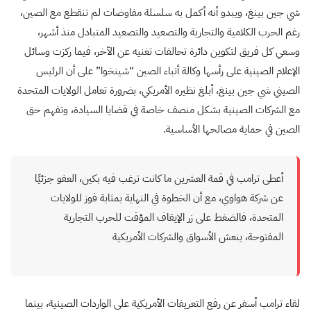
شي جين بينغ، ويبدو أنه أكمل به سلسلة مفاوضات لم تنقطع مع الصين،
رغم الحرب الكلامية والتجارية والتصعيد والتصعيد المتبادل منذ أشهر،
وسعي كل فريق لتكوين دائرة تحالفات تغنيه عن الآخر، فيما ركزت وسائل
الإعلام الصينية على رأسها وكالة أنباء الصين “شينخوا” على أن الرئيس
الصيني شي جين بينغ، أبلغ نظيره الأمريكي، بضرورة تعامل الولايات المتحدة
مع الشركات الصينية بشكل منصف خاصة في قضايا السيادة، وتفهم حق
الصين في حماية مصالحها الأساسية.
أعطى ترامب في قمة العشرين ما كانت ترغب فيه بكين، العفو جزئيًا
عن شركة هواوي، مع أن الخطوة في النهاية بمثابة فوز للولايات
المتحدة، فالضغط على زر الإيقاف المؤقت للحرب التجارية
المفتوحة، ينعش الأسواق والشركات الأمريكية
لقاء ترامب أسفر عن رفع التعريفات الأمريكية على الواردات الصينية، بينما