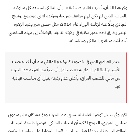
وفي هذا الشأن، نُشرت تقارير صحفية عن أن المالكي استبعد كل مناوئيه
بالحزب، الذين لم تكن ‏لهم مواقف ‏صريحة ومؤيده له في موضوع ترشيح
العبادي بدلًا عنه لرئاسة الوزراء عام ‏‏2014، مثل حسن شبر و‏عبد الزهرة
البندر وطارق نجم مدير مكتبه في ولايته ‏الثانية، بالإضافة إلى مهند الساعدي
أحد أشد ‏منتقدي المالكي وسياساته.
حيدر العبادي الذي في خصومة كبيرة مع المالكي منذ أن أخذ منصب
الأخير برئاسة الوزراء عام 2014، حاول أن يتبرأ مما اقترفه هذا الحزب
من مأسٍ للشعب العراقي، وأعلن عدم رغبته بتولي أي مناصب قيادية
فيه
‏لكن وفي سبيل توفير القناعة لمنتسبي هذا الحزب ومؤيده، كان على مندوبي
مجلس الشورى، الترويج لفكرة أن انتخاب المالكي تفرضها ‏طبيعة المرحلة
الحاليّة التي تتطلب دعمًا قويًا من إيران، لأجل الحفاظ على تماسك المكون