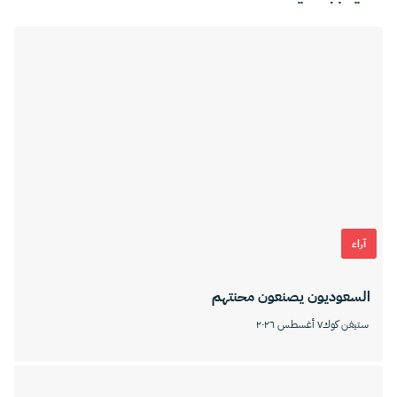
آراء
السعوديون يصنعون محنتهم
ستيفن كوك
٧ أغسطس ٢٠٢٦