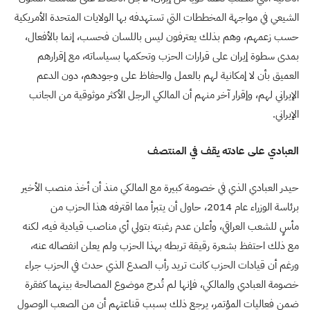
الشيعي في مواجهة المخططات التي ‏تستهدفه بها الولايات المتحدة الأمريكية
حسب زعمهم، وهم بذلك يعترفون ليس باللسان فحسب، إنما بالأفعال،
بمدى سطوة إيران على قرارات الحزب وتحكمها بسياساته، مع إقرارهم
العميق بأن لا إمكانية لهم بالعمل والحفاظ على وجودهم، دون الدعم
الإيراني لهم، وإقرار آخر منهم أن المالكي الرجل الأكثر موثوقية من الجانب
الإيراني.
العبادي على عادته يقف في المنتصف
حيدر العبادي الذي في خصومة كبيرة مع المالكي منذ أن أخذ منصب الأخير
برئاسة الوزراء عام 2014، حاول أن يتبرأ مما اقترفه هذا الحزب من
مأسٍ للشعب العراقي، وأعلن عدم رغبته بتولي أي مناصب قيادية فيه، لكنه
مع ذلك احتفظ بشعرة رقيقة تربطه بهذا الحزب ولم يعلن انفصاله عنه،
ورغم أن قيادات الحزب كانت تريد رأب الصدع الذي حدث في الحزب جراء
خصومة العبادي والمالكي، فإنها لم تُدرج موضوع المصالحة بينهما كفقرة
ضمن فعاليات المؤتمر، يرجع ذلك بسبب قناعتهم أن من الصعب الوصول