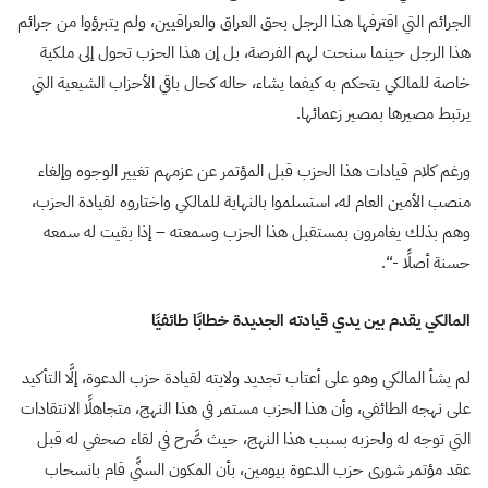
الجرائم التي اقترفها هذا الرجل بحق العراق والعراقيين، ولم يتبرؤوا من جرائم
هذا الرجل حينما سنحت لهم الفرصة، بل إن هذا الحزب تحول إلى ملكية
خاصة للمالكي يتحكم به كيفما يشاء، حاله كحال باقي الأحزاب الشيعية التي
يرتبط مصيرها بمصير زعمائها.
ورغم كلام قيادات هذا الحزب قبل المؤتمر عن عزمهم تغيير الوجوه وإلغاء
‏منصب الأمين العام له، استسلموا بالنهاية للمالكي واختاروه لقيادة الحزب،
وهم بذلك ‏يغامرون بمستقبل هذا الحزب وسمعته – إذا بقيت له سمعه
حسنة أصلًا -“.
المالكي يقدم بين يدي قيادته الجديدة خطابًا طائفيًا
لم يشأ المالكي وهو على أعتاب تجديد ولايته لقيادة حزب الدعوة، إلَّا التأكيد
على نهجه الطائفي، وأن هذا الحزب مستمر في هذا النهج، متجاهلًا الانتقادات
التي توجه له ولحزبه بسبب هذا النهج، حيث صَّرح في لقاء صحفي له قبل
عقد مؤتمر شورى حزب الدعوة بيومين، بأن المكون السنَّي قام بانسحاب