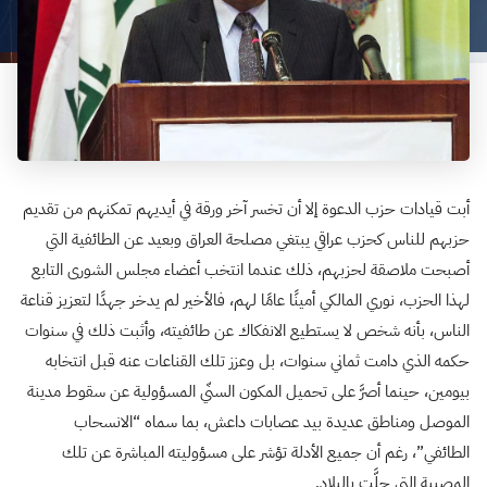
أبت قيادات حزب الدعوة إلا أن تخسر آخر ورقة في أيديهم تمكنهم من تقديم
حزبهم للناس كحزب عراقي يبتغي مصلحة العراق وبعيد عن الطائفية التي
أصبحت ملاصقة لحزبهم، ذلك عندما انتخب أعضاء مجلس الشورى التابع
لهذا الحزب، نوري المالكي أمينًا عامًا لهم، فالأخير لم يدخر جهدًا لتعزيز قناعة
الناس، بأنه شخص لا يستطيع الانفكاك عن طائفيته، وأثبت ذلك في سنوات
حكمه الذي دامت ثماني سنوات، بل وعزز تلك القناعات عنه قبل انتخابه
بيومين، حينما أصرَّ على تحميل المكون السنّي المسؤولية عن سقوط مدينة
الموصل ومناطق عديدة بيد عصابات داعش، بما سماه “الانسحاب
الطائفي”، رغم أن جميع الأدلة تؤشر على مسؤوليته المباشرة عن تلك
المصيبة التي حلَّت بالبلاد.