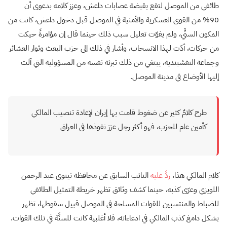
طائفي من الموصل لتقع بقبضة عصابات داعش، وعزز كلامه بدعوى أن
90% من القوى العسكرية والأمنية في الموصل قبل دخول داعش، كانت من
المكون السنَّي، ولم يفوّت تعليل سبب ذلك حينما قال إن مؤامرةً حيكت
من حركات، أدّت لهذا الانسحاب، وأشار في ذلك إلى حزب البعث وثوار العشائر
وجماعة النقشبندية، يبتغي من ذلك تبرئة نفسه من المسؤولية التي آلت
إليها الأوضاع في مدينة الموصل.
طرح كلامٌ كثير عن ضغوط قامت بها إيران لإعادة تنصيب المالكي
كأمين عام للحزب، فهو أكثر رجل عزز نفوذها في العراق
كلام المالكي هذا،
ردَّ عليه
النائب السابق عن محافظة نينوى عبد الرحمن
اللويزي وعرّى كذبه، حينما ‏كشف وثائق تظهر خريطة التمثيل الطائفي
للضباط والمنتسبين للقوات المسلحة في ‏الموصل قبيل سقوطها، تظهر
بشكل دامغ كذب المالكي في ادعاءاته، فلا أغلبية كانت للسنَّة في تلك القوات. ‏