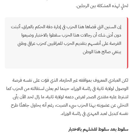
لحلٍ لهذه المشكلة بين الرجلين.
إن السنين التي قضاها هذا الحزب في إدارة دفة الحكم بالعراق، أثبتت
دون أدنى شك أن رجالات هذا الحزب سقطوا بالاختبار وضيعوا
الفرصة على أنفسهم بتقديم الحزب للعراقيين كحزب عراقي وطني
يبتغي صالح هذا الوطن
لكن العبادي المعروف بمواقفه غير الحازمة، الذي فوّت على نفسه فرصة
الوصول لولاية ثانية في رئاسة الوزراء، حينما لم يعلن استقالته من الحزب كما
اشترط عليه مقتدى الصدر لغرض دعمه لولاية ثانية، ما زال لحد الآن يأبى
التخلي عن عضويته بهذا الحزب سيء الصيت، رغم أنه يحاول جاهدًا طرح
نفسه كبديل لعبد المهدي في رئاسة الوزراء.
سقوط بعد سقوط لفشلهم بالاختبار