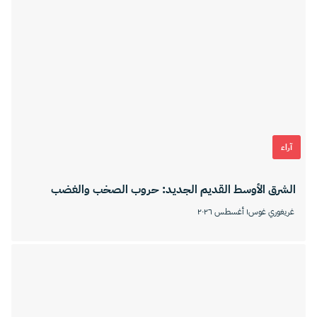
آراء
الشرق الأوسط القديم الجديد: حروب الصخب والغضب
غريغوري غوس
١ أغسطس ٢٠٢٦