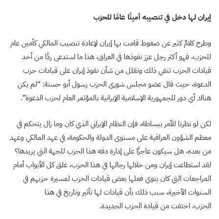
إيران لها دخل في تنصيبه أمينًا عامًا للحزب
وطرح كلامٌ كثير عن ضغوط قامت بها إيران لإعادة تنصيب المالكي كأمين عام
للحزب، فهو أكثر رجل عزز نفوذها في العراق، هذا ما استدعى ردًا من أحد
قيادات الحزب تنفي ذلك وتقلل من شأن نفوذ إيران على قيادات حزب
الدعوة، حيث قال عضو مجلس شورى الحزب رسول أبو حسنة: “لم يكن
هناك أي دور للجمهورية ‏الإسلامية الإيرانية بالمؤتمر العام لحزب الدعوة”.
لكن لو نظرنا للأمر ببساطة، فإن النظام الإيراني الذي كان وما زال يتحكم في
معظم الشؤون العراقية على مستوى الدولة والحكومة، في عهد المالكي وعهد
من بعده، هل سيكون عاجزًا على إدارة دفه هذا الحزب للجهة التي يريدها؟
لقد استطاعت إيران ومن خلالها رجالها في هذا الحزب، غلق كل الأبواب أمام
المراجعات التي كان ينوي فعلها بعض قيادات الحزب لمسيرة حزبهم في
السنوات الأخيرة، سبب ذلك بأن قيادات لها تأثير وتاريخ في هذا
الحزب، اختفت من قيادة الحزب الجديدة.