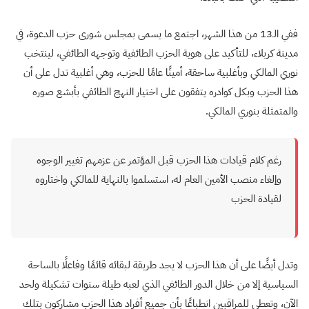
ففي الـ13 من هذا الشهر، اجتمع ما يسمى بمجلس شورى حزب الدعوة، في
مدينة كربلاء، للتأكيد على هوية الحزب الطائفية وتوجهه الطائفي، لينتخب
نوري المالكي وبأغلبية ساحقة، أمينًا عامًا للحزب، وهي أغلبية تدل على أن
هذا الحزب وبكل كوادره يتفقون على اختيار النهج الطائفي بأبشع صوره
والمتمثلة بنوري المالكي.
رغم كلام قيادات هذا الحزب قبل المؤتمر عن عزمهم تغيير الوجوه
وإلغاء ‏منصب الأمين العام له، استسلموا بالنهاية للمالكي واختاروه
لقيادة الحزب
وتدل أيضًا على أن هذا الحزب لا يجد طريقة لبقائه قائمًا وفاعلًا بالساحة
السياسية إلا من خلال الدور الطائفي الذي لعبه طيلة سنوات تشكيلة ولحد
الآن، وتعطي للمراقبين انطباعًا بأن جميع أفراد هذا الحزب مشاركون بتلك