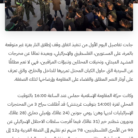
جاءت تفاصيل اليوم الأول من تنفيذ اتفاق وقف إطلاق النار بغزة غير متوقعة
بالمرة، على المستويين، الفلسطيني والإسرائيلي، وبعيدة تمامًا عن مخرجات
المشهد الميداني، وتخيلات المحللين وتنبؤات المراقبين، فهي لا تعبر مطلقًا
عن السردية التي حاول الكيان المحتل تمريرها للداخل والخارج، والتي تعزف
على أوتار النصر المطلق والقضاء على المقاومة وإرضاخها لتلك الصفقة.
وكانت حركة المقاومة الإسلامية حماس عند الساعة 16:00 بالتوقيت
المحلي لغزة (14:00 بتوقيت غرينتش) قد أطلقت سراح 3 من المحتجزات
الإسرائيليات لديها وهن: رومي جونين (24 عامًا)، وإميلي دماري (28 عامًا)،
ودورون شطنبر خير (31 عامًا)، فيما أفرجت سلطات الاحتلال الإسرائيلي عن
90 من الأسرى الفلسطينيين، 78 منهم تم نقلهم إلى الضفة الغربية و12 إلى