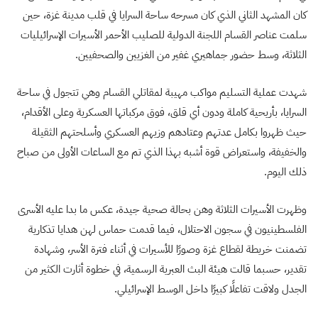
كان المشهد الثاني الذي كان مسرحه ساحة السرايا في قلب مدينة غزة، حين
سلمت عناصر القسام اللجنة الدولية للصليب الأحمر الأسيرات الإسرائيليات
الثلاثة، وسط حضور جماهيري غفير من الغزيين والصحفيين.
شهدت عملية التسليم مواكب مهيبة لمقاتلي القسام وهي تتجول في ساحة
السرايا، بأريحية كاملة ودون أي قلق، فوق مركباتها العسكرية وعلى الأقدام،
حيث ظهروا بكامل عدتهم وعتادهم وزيهم العسكري وأسلحتهم الثقيلة
والخفيفة، واستعراض قوة أشبه بهذا الذي تم مع الساعات الأولى من صباح
ذلك اليوم.
وظهرت الأسيرات الثلاثة وهن بحالة صحية جيدة، عكس ما بدا عليه الأسرى
الفلسطينيون في سجون الاحتلال، فيما قدمت حماس لهن هدايا تذكارية
تضمنت خريطة لقطاع غزة وصورًا للأسيرات في أثناء فترة الأسر، وشهادة
تقدير، حسبما قالت هيئة البث العبرية الرسمية، في خطوة أثارت الكثير من
الجدل ولاقت تفاعلًا كبيرًا داخل الوسط الإسرائيلي.