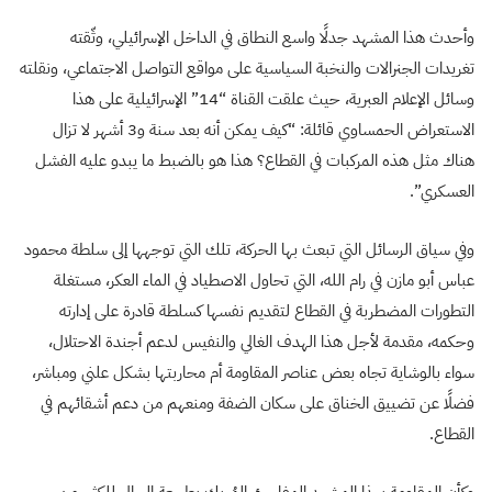
وأحدث هذا المشهد جدلًا واسع النطاق في الداخل الإسرائيلي، وثّقته
تغريدات الجنرالات والنخبة السياسية على مواقع التواصل الاجتماعي، ونقلته
وسائل الإعلام العبرية، حيث علقت القناة “14” الإسرائيلية على هذا
الاستعراض الحمساوي قائلة: “كيف يمكن أنه بعد سنة و3 أشهر لا تزال
هناك مثل هذه المركبات في القطاع؟ هذا هو بالضبط ما يبدو عليه الفشل
العسكري”.
وفي سياق الرسائل التي تبعث بها الحركة، تلك التي توجهها إلى سلطة محمود
عباس أبو مازن في رام الله، التي تحاول الاصطياد في الماء العكر، مستغلة
التطورات المضطربة في القطاع لتقديم نفسها كسلطة قادرة على إدارته
وحكمه، مقدمة لأجل هذا الهدف الغالي والنفيس لدعم أجندة الاحتلال،
سواء بالوشاية تجاه بعض عناصر المقاومة أم محاربتها بشكل علني ومباشر،
فضلًا عن تضييق الخناق على سكان الضفة ومنعهم من دعم أشقائهم في
القطاع.
وكأن المقاومة بهذا المشهد المفاجئ، المُربك بطبيعة الحال للكثير من