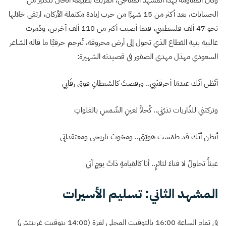
الحسابات، بعد أكثر من 15 شهرًا من حرب إبادة مكتملة الأركان، ارتقى خلالها
نحو 47 ألف فلسطيني، فيما أصيب أكثر من 110 ألف آخرين، ودُمرت
غالبية بنية القطاع الذي تحول إلى أرض محروقة، تُترجم حرفيًا ما قاله الشاعر
السعودي مهذل مهدي الصقور في قصيدته الشهيرة:
‏أتَظن أنّك عندمَا أحرقتَنِي.. ورقصتَ كالشيطانِ فوق رفَاتِي
وتركتني للذّاريات تذرّنِي.. كُحلاً لعينِ الشّمسِ بالفلواتِ
أتظن أنّك قد طمَست هويّتي.. ومحَوتَ تاريخي ومعتقداتِي
عبثاً تحاولُ لا فناءَ لثائرٍ.. أنا كالقيامةِ ذاتَ يومٍ آتي
المشهد الثاني: تسليم الأسيرات
في تمام الساعة 16:00 بالتوقيت المحلي لغزة (14:00 بتوقيت غرينتش)