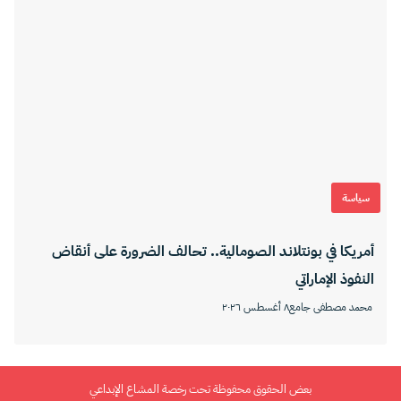
سياسة
أمريكا في بونتلاند الصومالية.. تحالف الضرورة على أنقاض
النفوذ الإماراتي
محمد مصطفى جامع
٨ أغسطس ٢٠٢٦
بعض الحقوق محفوظة تحت رخصة المشاع الإبداعي