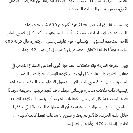
القدس الشرقية المحتلة، حسب بنود الصفقة المبرمة بين الطرفين بضمان
الثلاثي، مصر وقطر والولايات المتحدة.
وبحسب الاتفاق استقبل قطاع غزة أكثر من 630 شاحنة محملة
بالمساعدات الإنسانية عبر معبر كرم أبو سالم، وفق ما أكد وكيل الأمين العام
للأمم المتحدة للشؤون الإنسانية، توم فليتشر، على أن يتم إدخال قرابة 600
شاحنة يوميًا طيلة الاتفاق المقسم إلى 3 مراحل كل منها 42 يومًا.
وبين الفرحة العارمة والاحتفالات الصاخبة فوق أنقاض القطاع المُدمر، في
مقابل الصراخ والسعار داخل أروقة الحكومة الإسرائيلية وأنصار اليمين
المتطرف، شهدت غزة في اليوم الأول لدخول الاتفاق حيز التنفيذ 3 مشاهد
رئيسية، ذات دلالات مباشرة ورسائل مبطنة، قد تُعيد ترتيب الخريطة مجددًا
بعدما نسفت بشكل كبير جل الادعاءات التي ساقها رئيس الحكومة العبرية
بنيامين نتنياهو وجنرالات جيشه، بشأن الانتصارات الميدانية التي حققها
خلال تلك الحرب، فالأمر لم يحتاج سوى 5 ساعات فقط كانت كفيلة أن
تطيح بإنجازات 470 يومًا من القتال..