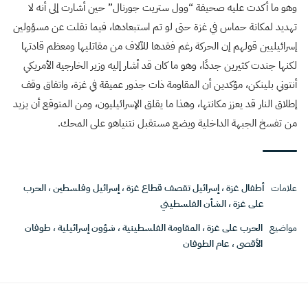
وهو ما أكدت عليه صحيفة “وول ستريت جورنال” حين أشارت إلى أنه لا
تهديد لمكانة حماس في غزة حتى لو تم استبعادها، فيما نقلت عن مسؤولين
إسرائيليين قولهم إن الحركة رغم فقدها للآلاف من مقاتليها ومعظم قادتها
لكنها جندت كثيرين جددًا، وهو ما كان قد أشار إليه وزير الخارجية الأمريكي
أنتوني بلينكن، مؤكدين أن المقاومة ذات جذور عميقة في غزة، واتفاق وقف
إطلاق النار قد يعزز مكانتها، وهذا ما يقلق الإسرائيليون، ومن المتوقع أن يزيد
من تفسخ الجبهة الداخلية ويضع مستقبل نتنياهو على المحك.
علامات
أطفال غزة
،
إسرائيل تقصف قطاع غزة
،
إسرائيل وفلسطين
،
الحرب
على غزة
،
الشأن الفلسطيني
مواضيع
الحرب على غزة
،
المقاومة الفلسطينية
،
شؤون إسرائيلية
،
طوفان
الأقصى
،
عام الطوفان