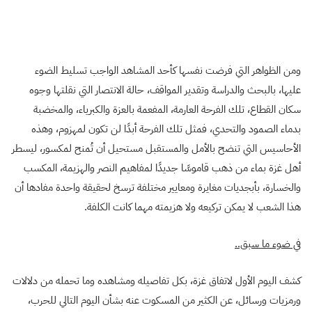
ومن الظواهر التي فرضت نفسها كأحد المشاهد الواجب تسليط الضوء
عليها، بالبحث والدراسة وتقدير المواقف، حالة الانتصار التي نقلتها وجوه
سكان القطاع، تلك الفرحة العارمة، المفعمة بالعزة والكبرياء، والمخضبة
بدماء الصمود والتحدي، فمثل تلك الفرحة أبدًا لن تكون لمهزوم، وهذه
الأحاسيس التي تنضح بالأمل والمستقبل مستحيل أن تُمنح لمكسور، ليسطر
أهل غزة بماء من ذهب قاموسًا جديدًا لمفاهيم النصر والهزيمة، المكسب
والخسارة، بأبجديات مغايرة ومعايير مختلفة ترسخ لحقيقة واحدة مفادها أن
هذا الشعب لا يمكن تركيعه ولا هزيمته مهما كانت الكلفة.
في ضوء ما سبق..
كشف اليوم الأول لاتفاق غزة، بكل تفاصيله ومشاهده وما تحمله من دلالات
ورمزيات ورسائل، عن الكثير من المسكوت عنه بشأن اليوم التالي للحرب،