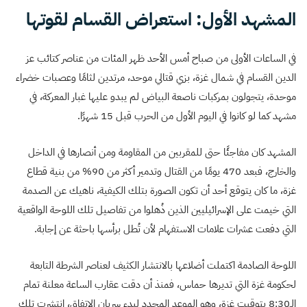
المشهد الأول: استعراض القسام لقوتها
في الساعات الأولى من صباح أمس الأحد ظهر المئات من عناصر كتائب عز
الدين القسام في شمال غزة، بزي قتالي موحد، مرتدين لثامًا وعصبات خضراء
موحدة، يتجولون بمركبات ناصعة البياض لم يبدو عليها غبار المعركة، في
مشهد كما لو كانوا في اليوم الأول من الحرب قبل 15 شهرًا.
المشهد كان مفاجئًا حتى للمقربين من المقاومة ومن أنصارها في الداخل
والخارج، فبعد 470 يومًا من القتال وتدمير أكثر من 90% من بنية قطاع
غزة، ما كان يتوقع أحد أن تكون الصورة بتلك الكيفية، ناهيك عن الصدمة
التي خيمت على الإسرائيليين الذين ذُهلوا من تفاصيل تلك اللوحة الواقعية
التي دفعت عشرات علامات الاستفهام لأن تُطل برأسها باحثة عن إجابة.
اللوحة الصادمة اكتملت أضلاعها بالانتشار الكثيف لعناصر الشرطة التابعة
لحكومة غزة التي تديرها حماس، فمنذ أن دقت عقارب الساعة معلنة تمام
الـ8:30 بتوقيت غزة، وهو الموعد المحدد لبدء سريان الاتفاق، انتشرت تلك