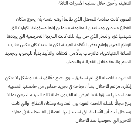
التنفيذ، وأخرى خلال تسليم الأسيرات الثلاثة.
الصورة كانت صادمة للمحتل الذي طالما أوهم نفسه بأن يخرج سكان
القطاع منددين ومنتقدين للمقاومة، محملين إياها مسؤولية الكوارث التي
شهدتها غزة والدمار الذي حل بها، تلك كانت السردية التحريضية التي يرددها
الإعلام العبري وإعلام بعض الأنظمة العربية، لكن ما حدث كان عكس عقارب
الساعة النتنياهوية، فالترحاب بدلًا من الانتقاد، والتأييد بديلًا للهجوم، وتجديد
الدعم والبيعة مقابل الانعزالية والحصار.
المشهد بتفاصيله التي لم تستغرق سوى بضع دقائق، نسف وبشكل لا يمكن
إنكاره، مزاعم الاحتلال بشأن نجاحه في تجريد حماس من حاضنتها الشعبية
بعد تحميلها مسؤولية ما تعرض له الغزيون طيلة تلك الحرب، ليبرهن بما لا
يدع مجالًا للشك اللحمة القوية بين المقاومة وسكان القطاع، والتي كانت
وستظل أحد أبرز الأسلحة التي تستند إليها الفصائل الفلسطينية في معارك
التحرير التي تخوضها ضد الاحتلال.