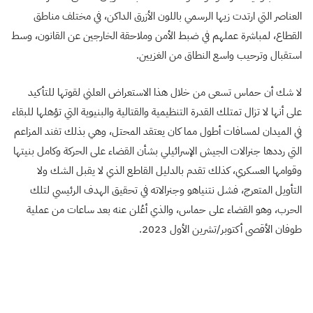
العناصر التي ارتدت زيها الرسمي باللون الأزرق الداكن، في مختلف مناطق
القطاع، لمباشرة عملهم في ضبط الأمن وملاحقة الخارجين عن القانون، وسط
استقبال وترحيب واسع النطاق من الغزيين.
لا شك أن حماس تسعى من خلال هذا الاستعراض العلني لقوتها للتأكيد
على أنها لا تزال تمتلك القدرة التنظيمية والقتالية والبنيوية التي تؤهلها للبقاء
في الميدان لمسافات أطول مما كان يعتقد المحتل، وهي بذلك تفند المزاعم
التي رددها جنرالات الجيش الإسرائيلي بشأن القضاء على الحركة وكامل بنيتها
وقوامها العسكري، كذلك تقدم بالدليل القاطع الذي لا يقبل الشك ولا
التأويل المتعرج، فشل نتنياهو وجنرالاته في تحقيق الهدف الرئيسي لتلك
الحرب، وهو القضاء على حماس، والذي أعُلن عنه بعد ساعات من عملية
طوفان الأقصى أكتوبر/تشرين الأول 2023.