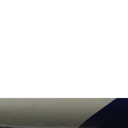
قتصاد
مجتمع
ثقافة
ملفات
معمقة
بودكاست
 إسرائيل .. للاحتلال “قاعدته” ك