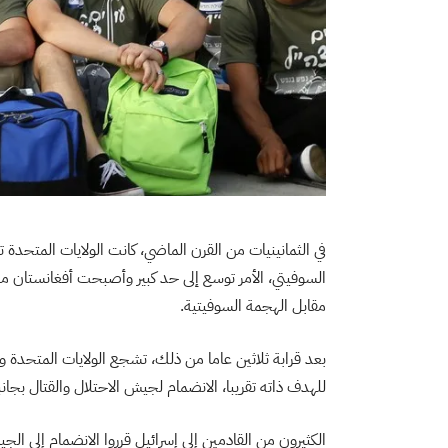
في الثمانينيات من القرن الماضي، كانت الولايات المتحد
السوفيتي، الأمر توسع إلى حد كبير وأصبحت أفغانستان مل
مقابل الهجمة السوفيتية.
بعد قرابة ثلاثين عاما من ذلك، تشجع الولايات المتحدة ودو
للهدف ذاته تقريبا، الانضمام لجيش الاحتلال والقتال بجا
الكثيرون من القادمين إلى إسرائيل قرروا الانضمام إلى ال