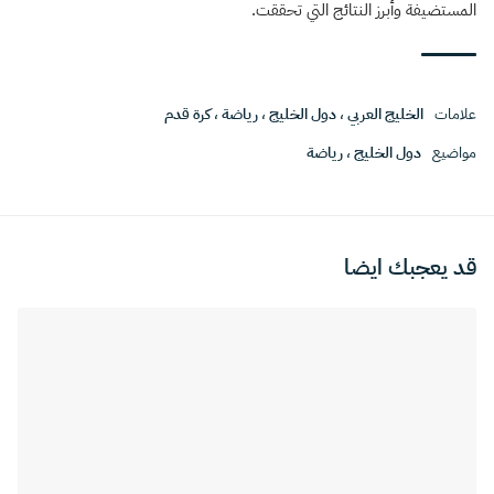
المستضيفة وأبرز النتائج التي تحققت.
علامات
الخليج العربي
،
دول الخليج
،
رياضة
،
كرة قدم
مواضيع
دول الخليج
،
رياضة
قد يعجبك ايضا