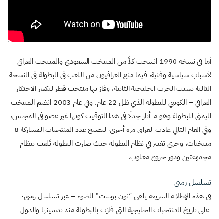
أما في نسخة 1990 انسحب كلاً من المنتخب السعودي والمنتخب العراقي
لأسباب سياسية وفنية، فيما منع العراقيون من اللعب في البطولة في النسخة
التالية بسبب الحرب الخليجية الثانية، وفاز بها منتخب قطر ليكسر الاحتكار
العراقي – الكويتي للبطولة الذي ظل 22 عام. وفي عام 2003 انضم المنتخب
اليمني للبطولة وهو ما أثار جدلَا في هذا التوقيت كونها غير عضو في المجلس،
وفي العام التالي عادت العراق مرة أخرى، ليصبح عدد المنتخبات المشاركة 8
منتخبات، وجرى تغيير في نظام البطولة حيث صارت البطولة تُلعب بنظام
مجموعتين ودور خروج مغلوب.
تسلسل زمني
في هذه الإطلالة السريعة يلقي “نون بوست” الضوء – عبر تسلسل زمني-
على تاريخ المنتخبات الخليجية التي فازت بالبطولة منذ تدشينها والدول