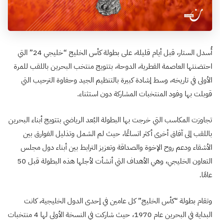
أُسدل الستار، قبل أيام قليلة، على بطولة كأس الخليج “خليجي 24” التي
احتضنتها العاصمة القطرية، الدوحة، بتتويج منتخب البحرين باللقب للمرة
الأولى في تاريخه، وسط إشادة كبيرة بالتنظيم الجيد وحفاوة الترحيب التي
قوبلت بها وفود المنتخبات المشاركة دون استثناء.
تجاوزت المكاسب التي خرجت بها البطولة البُعد الرياضي بتتويج أبناء البحرين
باللقب إلى آفاق أخرى أكثر اتساعًا، حيث لم الشمل وتذليل الفوارق بين
الأشقاء ودعم روح الإخوة والصداقة وتعزيز الترابط بين أبناء دول مجلس
التعاون الخليجي، وهي الأهداف التي أنشأت لأجلها هذه البطولة قبل 50
عامًا.
وتقام بطولة “كأس الخليج” كل عامين في إحدى الدول الخليجية، كانت
البداية في البحرين عام 1970، حيث شاركت في النسخة الأولى لها 4 منتخبات