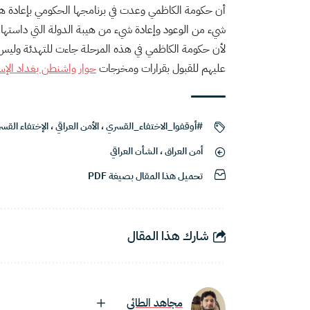
أن حكومة الكاظمي وعدت في برنامجها الحكومي بإعادة ه
شيء من الوعود وإعادة شيء من هيبة الدولة التي داستها م
لأن حكومة الكاظمي في هذه المرحلة جاءت للتهدئة وليس 
عليهم للقبول بقرارات ومخرجات
حوار واشنطن بغداد الإس
#أوقفوا_الاختفاء_القسري
،
الأمن العراقي
،
الإختفاء القس
أمن العراق
،
الشأن العراقي
تحميل هذا المقال بصيغة PDF
شارك هذا المقال
مجاهد الطائي