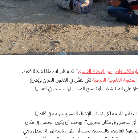
حماية الأشخاص من الإخفاء القسري
” لكنه كان انضمامًا شكليًا فقط،
المدونة القانونية العراقية
لكي تفعَّل في القانون العراقي ويُشرع
واطؤ على الميليشيات أو يُفسح المجال لها لتستمر في أعمالها
عضو التدابير اللازمة لكي يُشكل الإخفاء القسري جريمة في قانونها
لى أنه “لا يجوز حبس أي شخص في مكان مجهول”، ويجب أن يكون الحبس في مكان
م بقوة القانون، فالسجون يجب أن تكون تابعة لوزارة العدل وهي