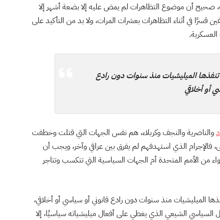
 صحيح أن موضوع التظاهرات لم يمض عليه إلا بضعة أشهر إلا
ن قسرًا في أثناء التظاهرات بعشرات المرات، ولا بد من التأكيد على
 العسكرية.
 تنفذها الميليشيات منذ سنوات دون رادع
ي أو أخلاقي
د
والناصرية والنجف وكربلاء، هم نفس الجهات التي قتلت وخطفت
ى، فالإجرام الذي استهدفهم لم يفرق بين عراقي وآخر، ويجب أن
اء من الأمم المتحدة أم الجهات السياسية التي تتكسب وتتاجر
نفذها الميليشيات منذ سنوات دون رادع قانوني أو سياسي أو أخلاقي،
ل السياسي الشيعي الذي يغطي على أفعال ميليشياته سياسيًا، إلا