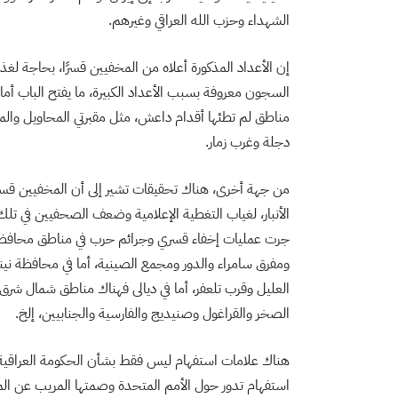
الشهداء وحزب الله العراقي وغيرهم.
إن الأعداد المذكورة أعلاه من المخفيين قسرًا، بحاجة لغ
السجون معروفة بسبب الأعداد الكبيرة، ما يفتح الباب أمام
مناطق لم تطئها أقدام داعش، مثل مقبرتي المحاويل وال
دجلة وغرب زمار.
من جهة أخرى، هناك تحقيقات تشير إلى أن المخفيين قسرً
الأنبار، لغياب التغطية الإعلامية وضعف الصحفيين في ت
جرت عمليات إخفاء قسري وجرائم حرب في مناطق محافظة 
ومفرق سامراء والدور ومجمع الصينية، أما في محافظة ني
العليل وقرب تلعفر، أما في ديالى فهناك مناطق شمال شر
الصخر والقراغول وصنيديج والفارسية والجنابيين، إلخ.
هناك علامات استفهام ليس فقط بشأن الحكومة العراقية ا
استفهام تدور حول الأمم المتحدة وصمتها المريب عن ا