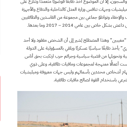
والسجون، إلا أن الموضوع أخذ طابعًا فوضويًا متعمدًا وتنازع على
يشيات وجهات تنافس وزارة العدل كالداخلية والدفاع والأجهزة
ف والإخفاء وتواطؤ جماعي بين مجموعة من الفاسدين والطائفيين
 خاص بين عامي 2014 – 2017 وما بعدها.
“مغيبين” وهذا المصطلح يُشير إلى أن الشخص مفقود ولا أحد
يأخذ طابعًا سياسيًا عسكريًا ويلقي بالمسؤولية على الدولة
ة وتحويلها من قضية سياسية وجرائم حرب ارتكبت بحق أناس
ليست أعمالًا ممنهجة لمجموعات ومافيات طائفية، وعلى ذوي
 اتهام أشخاص محددين بأسمائهم وليس جهات معروفة وميليشيات
رعي باستخدام القوة لصالح مافيات طائفية.