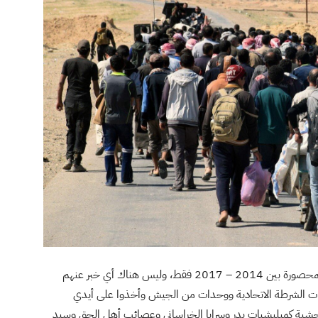
تتراوح أعداد المخفيين قسرًا بين 16 و25 ألفًا في الفترة المحصورة بين 2014 – 2017 فقط، وليس هناك أي خبر عنهم
لقوات الشرطة الاتحادية ووحدات من الجيش وأخذوا على أيدي
ا ووحشية كميليشيات بدر وسرايا الخراساني وعصائب أهل الحق وسيد