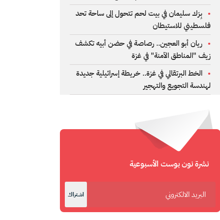
بِرَك سليمان في بيت لحم تتحول إلى ساحة تحد
فلسطيني للاستيطان
ريان أبو العجين.. رصاصة في حضن أبيه تكشف
زيف "المناطق الآمنة" في غزة
الخط البرتقالي في غزة.. خريطة إسرائيلية جديدة
لهندسة التجويع والتهجير
نشرة نون بوست الأسبوعية
اشتراك