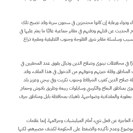
ذاء ودواء ورعاية إن كانوا محتجزين في سجون سرية وقد تصبح تلك
 الحديث عن قتلهم ودفنهم في مقابر جماعية غالبًا ما يعثر عليها في
مسيب وسلسلة مقابر شرق الفلوجة وجنوب اللطيفية ومقبرة ذراع
ا في محافظات نينوى وصلاح الدين وديالى يفوق عدد المخفيين في
لك المناطق وقلة خبرتهم وخوفهم من الدخول في هذا الملف، وقد
صلاح الدين كغرب الشرقاط وجنوب تكريت وفي بيجي وعزيز بلد
نوى بمناطق البعاج والكرسي وسايلوات ربيعة وطريق بادوش وحمام
ق بعقوبة والمقدادية وضواحيها، ناهيك بمحافظة بابل ومناطق جرف
لعاجزة عن فعل شيء أمام الميليشيات وجرائمها، إنما علامات
لموضوع وعدم تأكيده والضغط على الحكومة لكشف مصيرهم، لكنها