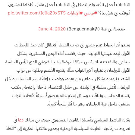
انتخابات أجمل ناقة، ولم نتدخل في انتخابات أجمل ماعز ..فلماذا تحشرون
أنوفكم في شؤوننا؟”
#تونس
#الإمارات
pic.twitter.com/Ic0aZ9x5T5
— خديجة بن قنة (@Benguennak)
June 4, 2020
ويبدو أن انخراط عبير موسى في ضرب المسار الانتقالي كان منذ اللحظات
الأولى لبدء عهدتها النيابية، حيث رفضت أداء اليمين الدستورية بشكل
جماعي وانتقدت قيام رئيس حركة النهضة راشد الغنوشي الذي ترأس الجلسة
الأولى للبرلمان باعتباره أكبر النواب سنًا، بتلاوة القَسَم وطلبه من نواب
الشعب ترديده بشكل جماعي من بعده، وواصلت إعاقة سير الجلسات داخل
البرلمان (أعلى سلطة في البلاد)، من خلال الاعتصام داخله واقتحام مكتب
رئاسة المجلس، وتناقلت وسائل إعلام عالمية صورةً سيئةً لأغطية النواب
منتشرة داخل قبة البرلمان، وهو ما أثار ضجةً كبيرةً.
وكان الناشط السياسي وأستاذ القانون الدستوري جوهر بن مبارك
دعا
في
تصريحات إذاعية، الطبقة السياسية الوطنية بجميع عائلاتها الفكرية إلى “اتخاذ