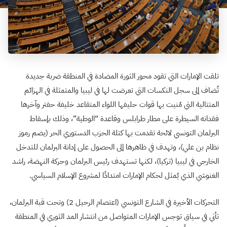
تلقت الإمارات التي تقود محور الثورة المضادة في المنطقة ضربة جديدة
تُضاف إلى سجل النكسات التي تعرضت لها في ليبيا والمتمثلة في الهزائم
المتتالية التي مُنيت بها قوات حليفها اللواء المتقاعد خليفة حفتر وآخرها
فقدانه السيطرة على مطار طرابلس وقاعدة “الوطية”، وذلك بإسقاط
البرلمان التونسي لائحة تقدمت بها كتلة الحزب الدستوري الحر (يضم رموز
نظام بن علي)، وتهدف في ظاهرها إلى الحصول على إدانة البرلمان للتدخل
الخارجي في ليبيا (تركيا)، لكنها تستهدف رئيس البرلمان وحركة النهضة، راشد
الغنوشي الذي يُمثل لحكام الإمارات امتدادًا لمشروع الإسلام السياسي.
التحركات الأخيرة في الشارع التونسي (اعتصام الرحيل 2) وتحت قبة البرلمان،
تأتي في سياق توجس الإمارات المتواصل من انتشار المد الثوري في المنطقة