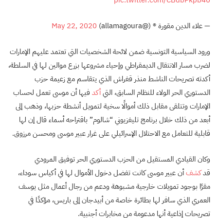
— علاء الدين مقورة ® (@allamagoura)
May 22, 2020
ورود السياسية التونسية ضمن لائحة الشخصيات التي تعتمد عليهم الإمارات
لضرب مسار الانتقال الديمقراطي وإحياء مشروعها بزرع موالين لها في السلطة،
أكدته تصريحات الناشط منذر قفراش الذي يتقاسم مع زعيمة حزب
الدستوري الحر الولاء للنظام السابق، التي
أكد
فيها أن موسى تعمل لحساب
الإمارات وتتلقى مقابل ذلك أموالًا سخية لتمويل أنشطة حزبها، وذهب إلى
أبعد من ذلك خلال برنامج تليفزيوني “شالوم” باقتراحه أسماء قال إن لها
قابلية للتعامل مع الاحتلال الإسرائيلي على غرار عبير موسى ومحسن مرزوق.
وكان القيادي المستقيل من الحزب الدستوري الحر توفيق المرودي
قد
كشف
أن عبير موسى كانت تفضل دخول الأموال لها في أكياس سوداء،
مقرًا بوجود تمويلات خارجية مشبوهة ودعم من رجال أعمال مثل يوسف
العمري الذي سافر لها بطائرة خاصة من أبيدجان إلى باريس، مؤكدًا في
تصريحات إذاعية أنها مدعومة من مخابرات أجنبية.