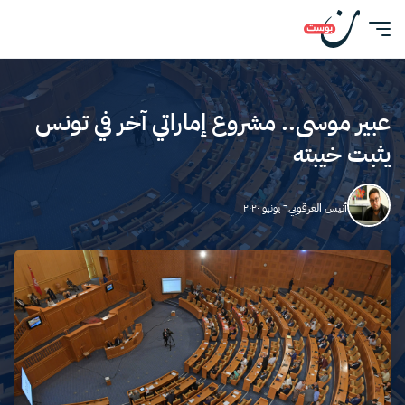
عبير موسى.. مشروع إماراتي آخر في تونس
يثبت خيبته
أنيس العرقوبي
٦ يونيو ٢٠٢٠