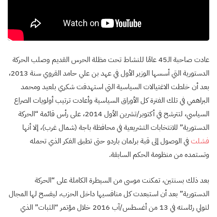
عادت صاحبة الـ45 عامًا للنشاط تحت مظلة الحرس القديم وصلب الحركة
الدستورية التي أسسها الوزير الأول في عهد بن علي حامد القروي سنة 2013،
بعد أن خلطت الاغتيالات السياسية التي استهدفت شكري بلعيد ومحمد
البراهمي في تلك الفترة كل الأوراق السياسية وأعادت ترتيب أولويات الصراع
السياسي، لتترشح في أكتوبر/تشرين الأول 2014، على رأس قائمة “الحركة
الدستورية” للانتخابات التشريعية في محافظة باجة (شمال غرب)، إلا أنها
فشلت
في الوصول إلى قبة برلمان باردو حتى تطبق الفكر الذي تحمله
وتستمده من منظومة الحكم السابقة.
بعد ذلك بسنتين، تمكنت موسى من السيطرة الكاملة على “الحركة
الدستورية” بعد أن استبعدت كل منافسيها داخل الحزب، ليفسح لها المجال
لتولي رئاسته في 13 من أغسطس/آب 2016 خلال مؤتمر “الثبات” الذي