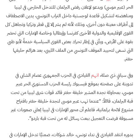
الحر (عبير موسي) ويدعو لإعلان رفض البرلمان للتدخل الخارجي في ليبيا
ومناهضته لتشكيل قاعدة لوجستية داخل التراب التونسي، يدين الاصطفاف
إلى أطراف معينة دون أخرى، وذلك لأنه لم يشر إلا إلى قطر وتركيا وتجاهل كل
القوى الإقليمية والدولية الأخرى كفرنسا وإيطاليا وخاصة الإمارات التي تحضر
بقوة على الأرض، ويأتي في إطار تحرك بعض القوى السياسية خدمةً لأبو ظبي
التي تسعى لتحييد الموقف التونسي من الملف الليبي، بعد هزائم حليفها
حفتر.
وفي سياقٍ ذي صلة،
اتهم
القيادي في الحزب الجمهوري عصام الشابي في
تدوينة على صفحته بموقع فيسبوك رئيسة الحزب الدستوري الحر عبير
موسى، بمحاولة نجدة المشير خليفة حفتر قائد قوات شرق ليبيا من تحت
قبة البرلمان، قائلاً: “عندما تهب عبير موسى لنجدة خليفة حفتر باقتراح
مشروع لائحة برلمانية، فاعلم أن محور الإمارات في ليبيا يُعاني صعوبات غير
مسبوقة فرضت التعجيل ببعث رسائل له من تحت قبة باردو”.
بدوره انتقد القيادي في نداء تونس، خالد شوكات، ضمنيًا تدخل الإمارات في