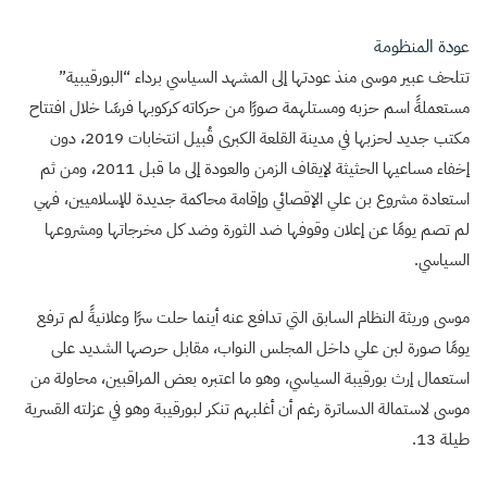
عودة المنظومة
تتلحف عبير موسى منذ عودتها إلى المشهد السياسي برداء “البورقيبية”
مستعملةً اسم حزبه ومستلهمة صورًا من حركاته كركوبها فرسًا خلال افتتاح
مكتب جديد لحزبها في مدينة القلعة الكبرى قُبيل انتخابات 2019، دون
إخفاء مساعيها الحثيثة لإيقاف الزمن والعودة إلى ما قبل 2011، ومن ثم
استعادة مشروع بن علي الإقصائي وإقامة محاكمة جديدة للإسلاميين، فهي
لم تصم يومًا عن إعلان وقوفها ضد الثورة وضد كل مخرجاتها ومشروعها
السياسي.
موسى وريثة النظام السابق التي تدافع عنه أينما حلت سرًا وعلانيةً لم ترفع
يومًا صورة لبن علي داخل المجلس النواب، مقابل حرصها الشديد على
استعمال إرث بورقيبة السياسي، وهو ما اعتبره بعض المراقبين، محاولة من
موسى لاستمالة الدساترة رغم أن أغلبهم تنكر لبورقيبة وهو في عزلته القسرية
طيلة 13.