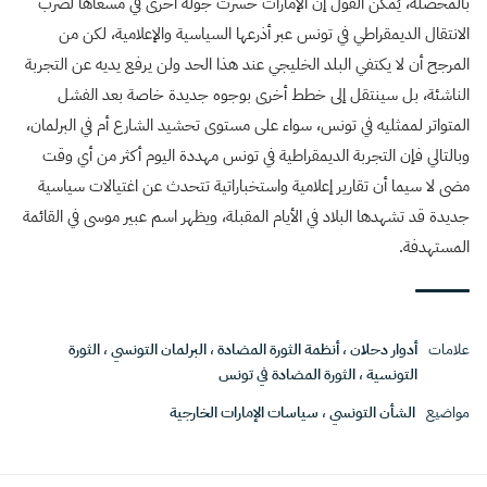
بالمحصلة، يُمكن القول إن الإمارات خسرت جولة أخرى في مسعاها لضرب
الانتقال الديمقراطي في تونس عبر أذرعها السياسية والإعلامية، لكن من
المرجح أن لا يكتفي البلد الخليجي عند هذا الحد ولن يرفع يديه عن التجربة
الناشئة، بل سينتقل إلى خطط أخرى بوجوه جديدة خاصة بعد الفشل
المتواتر لممثليه في تونس، سواء على مستوى تحشيد الشارع أم في البرلمان،
وبالتالي فإن التجربة الديمقراطية في تونس مهددة اليوم أكثر من أي وقت
مضى لا سيما أن تقارير إعلامية واستخباراتية تتحدث عن اغتيالات سياسية
جديدة قد تشهدها البلاد في الأيام المقبلة، ويظهر اسم عبير موسى في القائمة
المستهدفة.
علامات
أدوار دحلان
،
أنظمة الثورة المضادة
،
البرلمان التونسي
،
الثورة
التونسية
،
الثورة المضادة في تونس
مواضيع
الشأن التونسي
،
سياسات الإمارات الخارجية