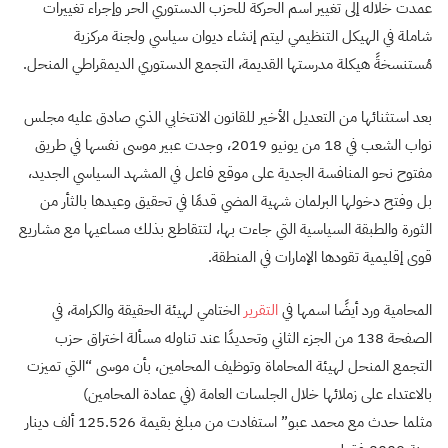
عمدت خلاله إلى تغيير اسم الحركة للحزب الدستوري الحر وإجراء تغييرات
شاملة في الهيكل التنظيمي ليتم إنشاء ديوان سياسي ولجنة مركزية
مُستنسخةً هيكلة مدرستها القديمة، التجمع الدستوري الديمقراطي المنحل.
بعد استثنائها من التعديل الأخير للقانون الانتخابي الذي صادق عليه مجلس
نواب الشعب في 18 من يونيو 2019، وجدت عبير موسى نفسها في طريق
مفتوح نحو المنافسة الجدية على موقع فاعل في المشهد السياسي الجديد،
بل وفتح دخولها البرلمان شهية المضي قدمًا في تحقيق وعيدها بالثأر من
الثورة والطبقة السياسية التي جاءت بها، لتتقاطع بذلك مساعيها مع مشاريع
قوى إقليمية تقودها الإمارات في المنطقة.
المحامية ورد أيضًا اسمها في
التقرير
الختامي لهيئة الحقيقة والكرامة، في
الصفحة 138 من الجزء الثاني وتحديدًا عند تناوله مسألة اختراق حزب
التجمع المنحل لهيئة المحاماة وتوظيف المحامين، بأن موسى “التي تميزت
بالاعتداء على زملائها خلال الجلسات العامة (في عمادة المحامين)
مثلما حدث مع محمد عبو” استفادت من مبلغ بقيمة 125.526 ألف دينار