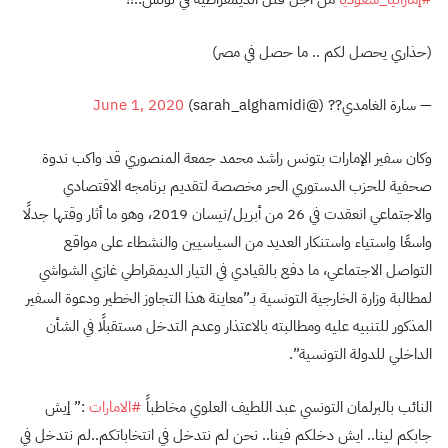
(حذاري يحصل لكم .. ما حصل في مصر)
— سارة الغامدي?? (@sarah_alghamidi)
June 1, 2020
وكان سفير الإمارات بتونس راشد محمد جمعة المنصوري قد واكب ندوة
صحفية للحزب الدستوري الحر مخصصة لتقديم برنامجه الاقتصادي
والاجتماعي انعقدت في 26 من أبريل/نيسان 2019، وهو ما أثار وقتها جدلًا
واسعًا واستياء واستنكار العديد من السياسيين والنشطاء على مواقع
التواصل الاجتماعي، ما دفع بالقيادي في التيار الديمقراطي غازي الشواشي
لمطالبة وزارة الخارجية التونسية بـ”معاينة هذا التجاوز الخطير ودعوة السفير
المذكور للتنبيه عليه ومطالبته بالاعتذار وعدم التدخل مستقبلًا في الشأن
الداخلي للدولة التونسية”.
النائب بالبرلمان التونسي عبد اللطيف العلوي مخاطباً
#الامارات
:” إيش
جابكم لينا.. ايش دخلكم فينا.. نحن لم نتدخل في انتخاباتكم..لم نتدخل في