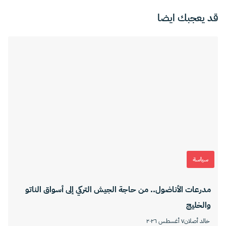
قد يعجبك ايضا
سياسة
مدرعات الأناضول.. من حاجة الجيش التركي إلى أسواق الناتو
والخليج
خالد أصلان
٧ أغسطس ٢٠٢٦