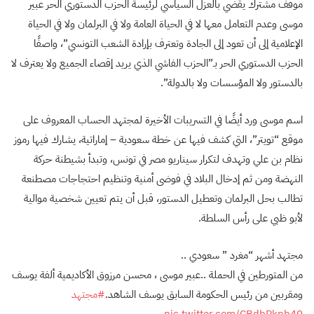
موقف مشترك يقضي بالعزل السياسي لرئيسة الحزب الدستوري الحر عبير
موسى وعدم التعامل معها لا في الحياة العامة ولا في البرلمان ولا في الحياة
الإعلامية إلى أن تعود إلى الجادة وتعترف بإرادة الشعب التونسي”، واصفًا
الحزب الدستوري الحر بـ”الحزب الفاشي الذي يريد إقصاء الجميع ولا يعترف لا
بالدستور ولا المؤسسات ولا بالدولة”.
اسم موسى ورد أيضًا في التسريبات الأخيرة لمجتهد الحساب المعروف على
موقع “تويتر”، التي كشف فيها عن خطة سعودية – إماراتية، يشارك فيها رموز
نظام بن علي وتهدف لتكرار سيناريو مصر في تونس، وتبدأ بشيطنة حركة
النهضة ومن ثم إدخال البلاد في فوضى أمنية وتنظيم احتجاجات مصطنعة
تطالب بحل البرلمان وتعطيل الدستور، قبل أن يتم تعيين شخصية موالية
لأبو ظبي على رأس السلطة.
مجتهد أشهر “مغرد ” سعودي ..
من المتورطين في الحملة ..عبير موسى ، محسن مرزوق الأكاديمية ألفة يوسف
ومقربين من رئيس الحكومة السابق يوسف الشاهد.
#مجتهد
pic.twitter.com/CBdbPkpb40