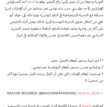
العربية وخوفًا من أن تصل إليها رياح التغيير، وهو ما
كشفه
أحد المسؤولين
الإماراتيين لأحد مؤسسي حزب نداء تونس عمر صحابو، من أن الإمارات لديها
مشكلة مع التجربة الديمقراطية في البلاد (تونس)، وعزا ذلك إلى خوف أبو
ظبي من انتقال عدوى التجربة التونسية إليها، لذلك يعمل البلد الخليجي
على أكثر من واجهة ودون هوادة للدفع بأنظمة سلطوية لتصدر المشهد
السياسي عبر دعم الحرس القديم في تونس واللواء المتقاعد في ليبيا.
? أحرار ليبيا يبددون أوهام العميل حفتر..
? وبرلمانيو تونس يبددون أوهام البورقيبية عبير موسي..
? وستتبدد أوهام الإمارات التي تظن أن المال وحده كفيل بمنحها دورا أكبر
من حجمها..!!
June 4, 2020
— BACHIR BOUSBIA (@BACHIRB49486086)
المراقبون
اعتبروا
أن مشروع اللائحة الذي تقدمت به رئيسة حزب الدستوري