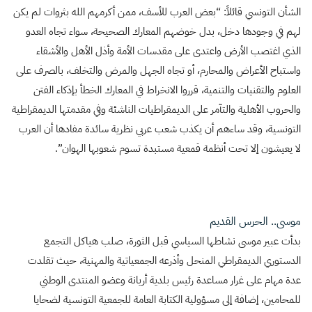
الشأن التونسي قائلاً: “بعض العرب للأسف، ممن أكرمهم الله بثروات لم يكن
لهم في وجودها دخل، بدل خوضهم المعارك الصحيحة، سواء تجاه العدو
الذي اغتصب الأرض واعتدى على مقدسات الأمة وأذل الأهل والأشقاء
واستباح الأعراض والمحارم، أو تجاه الجهل والمرض والتخلف، بالصرف على
العلوم والتقنيات والتنمية، قرروا الانخراط في المعارك الخطأ بإذكاء الفتن
والحروب الأهلية والتآمر على الديمقراطيات الناشئة وفي مقدمتها الديمقراطية
التونسية، وقد ساءهم أن يكذب شعب عربي نظرية سائدة مفادها أن العرب
لا يعيشون إلا تحت أنظمة قمعية مستبدة تسوم شعوبها الهوان”.
موسى.. الحرس القديم
بدأت عبير موسى نشاطها السياسي قبل الثورة، صلب هياكل التجمع
الدستوري الديمقراطي المنحل وأذرعه الجمعياتية والمهنية، حيث تقلدت
عدة مهام على غرار مساعدة رئيس بلدية أريانة وعضو المنتدى الوطني
للمحامين، إضافة إلى مسؤولية الكتابة العامة للجمعية التونسية لضحايا