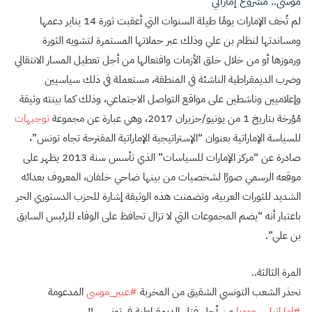
موسى.. مشروع إماراتي
لم تُخف الإمارات يومًا طيلة السنوات التي أعقبت ثورة 14 يناير دعمها
ومساندتها لنظام بن علي وذلك عبر حملاتها المستمرة لتشويه الثورة
ورموزها أو من خلال خلق الأزمات وافتعالها من أجل تعطيل المسار الانتقالي
وضرب الديمقراطية الناشئة في المنطقة، مستعملة في ذلك سياسيين
وإعلاميين وناشطين على مواقع التواصل الاجتماعي، وذلك كما بينته وثيقة
مُؤرخة بتاريخ 1 من يونيو/حزيران 2017، وهي عبارة عن مجموعة
توجيهات
للسياسة الإماراتية بعنوان “الإستراتيجية الإماراتية المقترحة تجاه تونس”،
صادرة عن “مركز الإمارات للسياسات” الذي تأسس سنة 2013 يظهر على
موقعه الرسمي صورًا لشخصيات من بينها ضاحي خلفان، المعروف بعدائه
الشديد للثورات العربية، وتضمنت هذه الوثيقة إشارة للحزب الدستوري الحر
باعتبار أنه “يضم المجموعات التي لا تزال تحافظ على الوفاء للرئيس السابق
بن علي”.
المرة الثالثة..
نحذر الشعب التونسي الشقيق من المخربة
#عبير_موسى
المدعومة
#إماراتيا_سعوديا
من أجل قتل الديمقراطية في تونس..!!