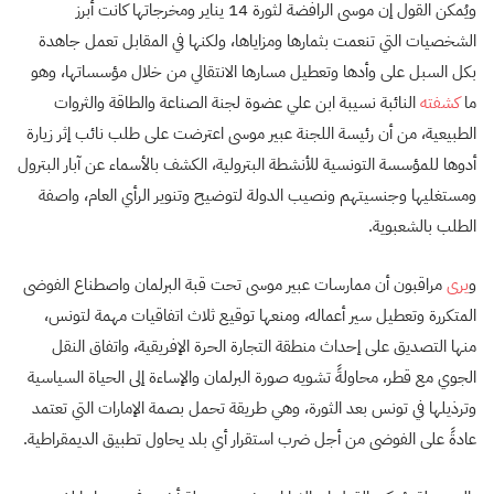
ويُمكن القول إن موسى الرافضة لثورة 14 يناير ومخرجاتها كانت أبرز
الشخصيات التي تنعمت بثمارها ومزاياها، ولكنها في المقابل تعمل جاهدة
بكل السبل على وأدها وتعطيل مسارها الانتقالي من خلال مؤسساتها، وهو
ما
كشفته
النائبة نسيبة ابن علي عضوة لجنة الصناعة والطاقة والثروات
الطبيعية، من أن رئيسة اللجنة عبير موسى اعترضت على طلب نائب إثر زيارة
أدوها للمؤسسة التونسية للأنشطة البترولية، الكشف بالأسماء عن آبار البترول
ومستغليها وجنسيتهم ونصيب الدولة لتوضيح وتنوير الرأي العام، واصفة
الطلب بالشعبوية.
و
يرى
مراقبون أن ممارسات عبير موسى تحت قبة البرلمان واصطناع الفوضى
المتكررة وتعطيل سير أعماله، ومنعها توقيع ثلاث اتفاقيات مهمة لتونس،
منها التصديق على إحداث منطقة التجارة الحرة الإفريقية، واتفاق النقل
الجوي مع قطر، محاولةً تشويه صورة البرلمان والإساءة إلى الحياة السياسية
وترذيلها في تونس بعد الثورة، وهي طريقة تحمل بصمة الإمارات التي تعتمد
عادةً على الفوضى من أجل ضرب استقرار أي بلد يحاول تطبيق الديمقراطية.