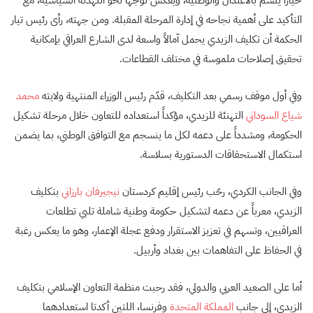
خياراً يتسم بالاعتدال والوطنية، ويعكس توجهاً نحو التهدئة السياسية، مع
التأكيد على أهمية نجاحه في إدارة المرحلة المقبلة. ومن جهته، رأى رئيس تيار
الحكمة أن تكليف الزيدي يحمل آمالاً واسعة لدى الشارع العراقي بإمكانية
تحقيق إصلاحات ملموسة في مختلف القطاعات.
وفي أول موقف رسمي بعد التكليف، قدّم رئيس الوزراء المنتهية ولايته
محمد
شياع السوداني
التهنئة للزيدي، مؤكداً استعداده للتعاون خلال مرحلة تشكيل
الحكومة، ومشدداً على دعمه لكل ما ينسجم مع التوافق الوطني، بما يضمن
استكمال الاستحقاقات الدستورية بسلاسة.
وفي الجانب الكردي، رحّب رئيس إقليم كردستان
نيجيرفان بارزاني
بتكليف
الزيدي، معرباً عن دعمه لتشكيل حكومة وطنية شاملة تلبي تطلعات
العراقيين، وتسهم في تعزيز الاستقرار ودفع عجلة الإعمار، وهو ما يعكس رغبة
في الحفاظ على التفاهمات بين بغداد وأربيل.
أما على الصعيد العربي والدولي، فقد رحبت منظمة التعاون الإسلامي بتكليف
الزيدي، إلى جانب
المملكة المتحدة
وفرنسا، اللتين أكدتا استعدادهما