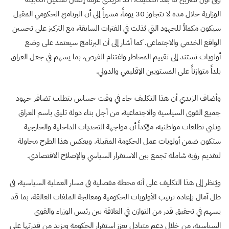
الوزارية خلال مدة لا تتجاوز 30 يوماً، مشيراً إلى أن البرنامج الحكومي المقبل
سيكون مكملاً للجهود التي بُذلت في الفترات السابقة، مع التركيز على تحسين
الواقع الخدمي والاجتماعي. كما أشار إلى أن البرنامج سيعتمد على وضع
أولويات تستند إلى تقييم المخاطر واغتنام الفرص، بما يسهم في جعل العراق
بلداً متوازناً على المستويين الإقليمي والدولي.
وأضاف الزيدي أن هذا التكليف جاء في وقت حساس يتطلب تضافر جهود
جميع القوى السياسية والاجتماعية، من أجل بناء دولة تليق باسم العراق
وتلبي تطلعات مواطنيه، مؤكداً أن مواجهة التحديات الداخلية والخارجية
ستكون ضمن أولويات عمل الحكومة المقبلة. ويعكس هذا الطرح محاولة
لتقديم رؤية شاملة تجمع بين الاستقرار السياسي والإصلاح الاقتصادي.
ويُنظر إلى هذا التكليف على أنه محطة مفصلية في مسار العملية السياسية، في
ظل آمال بإعادة ترتيب الأولويات الحكومية ومعالجة الملفات العالقة، بما قد
يسهم في تحقيق قدر من التوازن في العلاقة بين رئيس الوزراء والقوى
السياسية، من خلال دعم متبادل يعزز استقرار الحكومة ويزيد من قدرتها على