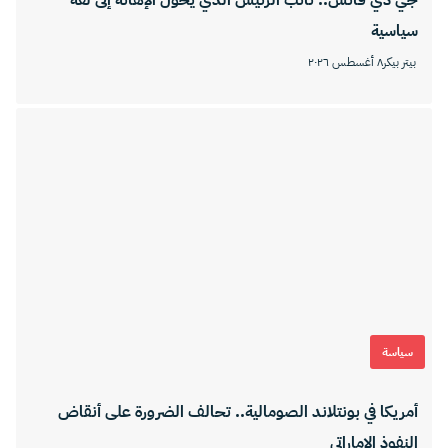
سياسية
بيتر بيكر
٨ أغسطس ٢٠٢٦
سياسة
أمريكا في بونتلاند الصومالية.. تحالف الضرورة على أنقاض
النفوذ الإماراتي