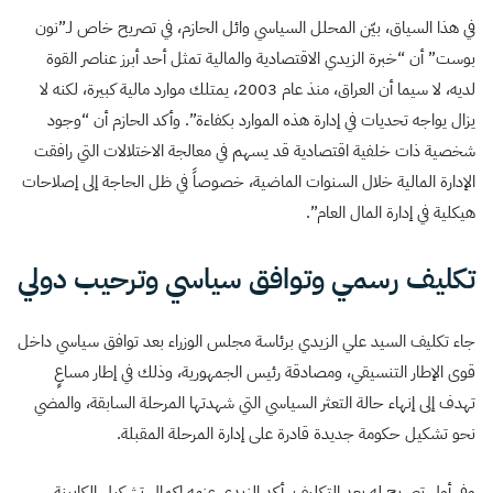
في هذا السياق، بيّن المحلل السياسي وائل الحازم، في تصريح خاص لـ”نون
بوست” أن “خبرة الزيدي الاقتصادية والمالية تمثل أحد أبرز عناصر القوة
لديه، لا سيما أن العراق، منذ عام 2003، يمتلك موارد مالية كبيرة، لكنه لا
يزال يواجه تحديات في إدارة هذه الموارد بكفاءة”. وأكد الحازم أن “وجود
شخصية ذات خلفية اقتصادية قد يسهم في معالجة الاختلالات التي رافقت
الإدارة المالية خلال السنوات الماضية، خصوصاً في ظل الحاجة إلى إصلاحات
هيكلية في إدارة المال العام”.
تكليف رسمي وتوافق سياسي وترحيب دولي
جاء تكليف السيد علي الزيدي برئاسة مجلس الوزراء بعد توافق سياسي داخل
قوى الإطار التنسيقي، ومصادقة رئيس الجمهورية، وذلك في إطار مساعٍ
تهدف إلى إنهاء حالة التعثر السياسي التي شهدتها المرحلة السابقة، والمضي
نحو تشكيل حكومة جديدة قادرة على إدارة المرحلة المقبلة.
وفي أول تصريح له بعد التكليف، أكد الزيدي عزمه إكمال تشكيل الكابينة