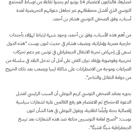
أنصارها، فالداعون لاعتصام 14 يونيو لم يجدوا تفاعلًا من أوساط المجتمع
التونسي الذي أفشل مخططاتهم عبر تجاهل دعواتهم التحريضية لعدة
أسباب، وفق الصحفي التونسي هشام بن أحمد.
من أهم هذه الأسباب، وفق بن أحمد، وجود شبهة ارتباط لهؤلاء بأجندات
خارجية مصرية وإماراتية، ويضيف هشام في حديث لنون بوست “هذه الدول
تسعى إلى إجهاض تجربة الانتقال الديمقراطي في تونس عبر دعم تحركات
تخريبية وفوضوية وإيقاد نيران الفتن على أمل أن تدخل البلاد في سلسلة من
الصراعات وموجة من الاضطرابات على شاكلة ليبيا ويصعب بعد ذلك الخروج
من دوامة التقاتل والتناحر”.
بدوره يعتقد الصحفي التونسي كريم البوعلي أن السبب الرئيسي لفشل
الدعوة للاحتجاج ثم الاعتصام هو رفع القائمين عليه لشعارات سياسية
إقصائية بحتة وأيضًا انقلابية، ويقول البوعلي في هذا الشأن لنون
بوست: “أصبح لعامة التونسيين مناعة ضد هذه الشعارات بعد ترسخ
الديمقراطية شيئًا فشيئًا”.