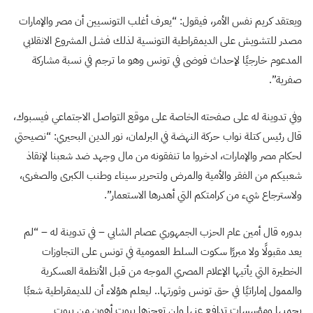
ويعتقد كريم نفس الأمر، فيقول: “يعرف أغلب التونسيين أن مصر والإمارات
مصدر للتشويش على الديمقراطية التونسية لذلك فشل المشروع الانقلابي
المدعوم خارجيًا لإحداث فوضى في تونس وهو ما ترجم في نسبة مشاركة
صفرية”.
وفي تدوينة له على صفحته الخاصة على موقع التواصل الاجتماعي فيسبوك،
قال رئيس كتلة نواب حركة النهضة في البرلمان، نور الدين البحيري: “نصيحتي
لحكام مصر والإمارات، ادخروا ما تنفقونه من مال وجهد ضد شعبنا لإنقاذ
شعبيكم من الفقر والأمية والمرض ولتحرير سيناء وطنب الكبرى والصغرى،
ولاسترجاع شيء من كرامتكم التي أهدرها الاستعمار”.
بدوره قال أمين عام الحزب الجمهوري عصام الشابي – في تدوينة له – “لم
يعد مقبولًا ولا مبررًا سكوت السلط العمومية في تونس على التجاوزات
الخطيرة التي يأتيها الإعلام المصري الموجه من قبل الأنظمة العسكرية
والممول إماراتيًا في حق تونس وثورتها.. ليعلم هؤلاء أن للديمقراطية شعبًا
يحميها ومؤسسات تدافع عنها ولن تعجزها بيوت أهون من بيوت