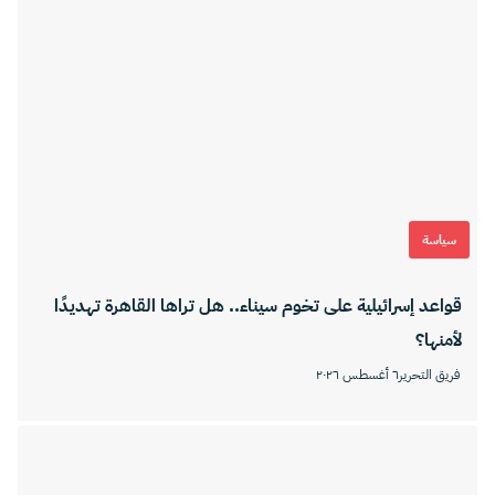
سياسة
قواعد إسرائيلية على تخوم سيناء.. هل تراها القاهرة تهديدًا
لأمنها؟
فريق التحرير
٦ أغسطس ٢٠٢٦