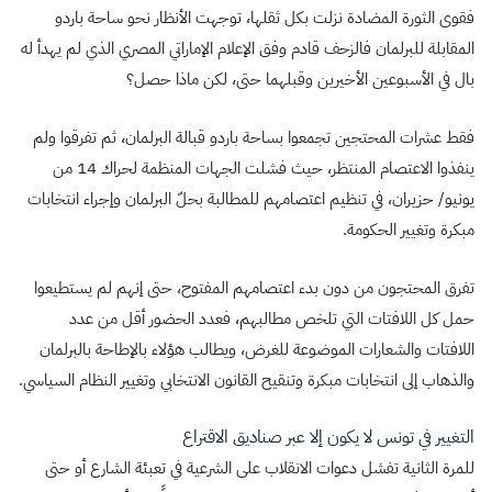
فقوى الثورة المضادة نزلت بكل ثقلها، توجهت الأنظار نحو ساحة باردو
المقابلة للبرلمان فالزحف قادم وفق الإعلام الإماراتي المصري الذي لم يهدأ له
بال في الأسبوعين الأخيرين وقبلهما حتى، لكن ماذا حصل؟
فقط عشرات المحتجين تجمعوا بساحة باردو قبالة البرلمان، ثم تفرقوا ولم
ينفذوا الاعتصام المنتظر، حيث فشلت الجهات المنظمة لحراك 14 من
يونيو/ حزيران، في تنظيم اعتصامهم للمطالبة بحلّ البرلمان وإجراء انتخابات
مبكرة وتغيير الحكومة.
تفرق المحتجون من دون بدء اعتصامهم المفتوح، حتى إنهم لم يستطيعوا
حمل كل اللافتات التي تلخص مطالبهم، فعدد الحضور أقل من عدد
اللافتات والشعارات الموضوعة للغرض، ويطالب هؤلاء بالإطاحة بالبرلمان
والذهاب إلى انتخابات مبكرة وتنقيح القانون الانتخابي وتغيير النظام السياسي.
التغيير في تونس لا يكون إلا عبر صناديق الاقتراع
للمرة الثانية تفشل دعوات الانقلاب على الشرعية في تعبئة الشارع أو حتى