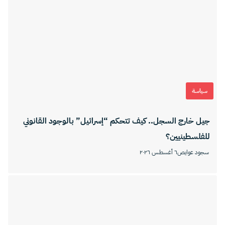
سياسة
جيل خارج السجل.. كيف تتحكم “إسرائيل” بالوجود القانوني
للفلسطينيين؟
سجود عوايص
٦ أغسطس ٢٠٢٦