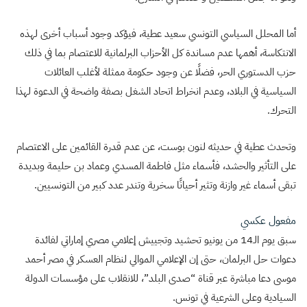
أما المحلل السياسي التونسي سعيد عطية، فيؤكد وجود أسباب أخرى لهذه
الانتكاسة، أهمها عدم مساندة كل الأحزاب البرلمانية للاعتصام بما في ذلك
حزب الدستوري الحر، فضلًا عن وجود حكومة ممثلة لأغلب العائلات
السياسية في البلاد، وعدم انخراط اتحاد الشغل بصفة واضحة في الدعوة لهذا
التحرك.
وتحدث عطية في حديثه لنون بوست، عن عدم قدرة القائمين على الاعتصام
على التأثير والحشد، فأسماء مثل فاطمة المسدي وعماد بن حليمة وبديدة
تبقى أسماء غير وازنة وتثير أحيانًا سخرية وتندر عدد كبير من التونسيين.
مفعول عكسي
سبق يوم الـ14 من يونيو تحشيد وتجييش إعلامي مصري إماراتي لفائدة
دعوات حل البرلمان، حتى إن الإعلامي الموالي لنظام العسكر في مصر أحمد
موسى دعا مباشرة عبر قناة “صدى البلد”، للانقلاب على مؤسسات الدولة
السيادية وعلى الشرعية في تونس.