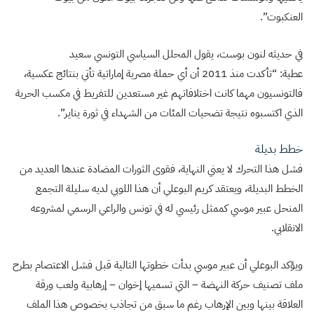
العنكبوت”.
في حديثه لنون بوست، يقول المحلل السياسي التونسي سعيد
عطية: “تأكدت منذ 2011 أن أي حملة مصرية إماراتية تأتي بنتائج عكسية،
فالتونسيون مهما كانت اختلافاتهم غير مستعدين للتفريط في مكسب الحرية
الذي اكتسبوه نتيجة تضحيات المئات من الشهداء في ثورة يناير”.
خطط بديلة
فشل هذا التحرك لا يعني النهاية، فقوى الثورات المضادة عندها العديد من
الخطط البديلة، ويعتقد كريم البوعلي أن هذا اللوبي لديه سليلة التجمع
المنحل عبير موسي كممثل رئيسي له في تونس والراعي الرسمي لمشروعه
الانقلابي.
ويؤكد البوعلي أن عبير موسي بدأت خطوتها التالية قبل فشل الاعتصام بطرح
ملف تصنيف حركة النهضة – التي تسميها إخوان – إرهابية ولعب ورقة
العلاقة بينها وبين الإرهاب رغم ما سبق من تجاذب بخصوص هذا الملف