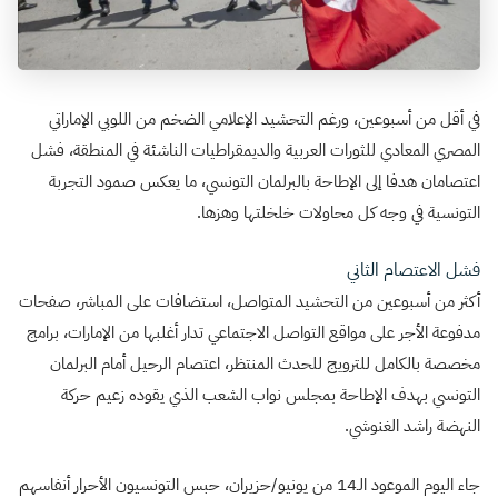
في أقل من أسبوعين، ورغم التحشيد الإعلامي الضخم من اللوبي الإماراتي
المصري المعادي للثورات العربية والديمقراطيات الناشئة في المنطقة، فشل
اعتصامان هدفا إلى الإطاحة بالبرلمان التونسي، ما يعكس صمود التجربة
التونسية في وجه كل محاولات خلخلتها وهزها.
فشل الاعتصام الثاني
أكثر من أسبوعين من التحشيد المتواصل، استضافات على المباشر، صفحات
مدفوعة الأجر على مواقع التواصل الاجتماعي تدار أغلبها من الإمارات، برامج
مخصصة بالكامل للترويج للحدث المنتظر، اعتصام الرحيل أمام البرلمان
التونسي بهدف الإطاحة بمجلس نواب الشعب الذي يقوده زعيم حركة
النهضة راشد الغنوشي.
جاء اليوم الموعود الـ14 من يونيو/حزيران، حبس التونسيون الأحرار أنفاسهم