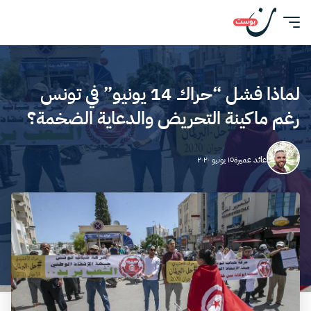
لماذا فشل “حراك 14 يونيو” في تونس
رغم ماكينة التحريض والدعاية الضخمة؟
عائد عميرة
١٥ يونيو ٢٠٢٠