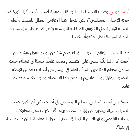
أحمد موسى
وصف الاحتجاجات التي كانت مقررة أمس الأحد بأنها “ثورة ضد
حركة الإخوان المسلمين”، لكن تدخل هذا الإعلامي الموالي للعسكر وأبواق
الدعاية الإماراتية في الشؤون الداخلية التونسية وتحريضهم على مؤسسات
الدولة الشرعية أعطى مفعولًا عكسيًا.
هذا التجيش الإعلامي الذي سبق اعتصام 14 من يونيو، يقول هشام بن
أحمد، كان لها تأثير سلبي على الاعتصام ويعتبر عاملًا رئيسيًا في فشله، حيث
تساءل معظم المتابعين للشأن العام في تونس عن أسباب تحمس الإعلام
المصري الإماراتي واستماتتهم في دعم هذا الاعتصام وتبني أفكاره وتعظيم
قادته.
يضيف بن أحمد “خلص معظم التونسيين إلى أنه لا يمكن أن تكون هذه
الدعوات بريئة ومعبرة عن إرادة الشعب وإنما قد تكون ضمن محاولات
إحداث الفوضى والإرباك في البلاد التي تسعى الدول المعادية للثورة التونسية
في بثها”.