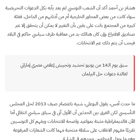
هشام بن أحمد أكد أن الشعب التونسي لم يعد يأبه بكل الدعوات التحريضية
سواء كانت من بعض المحاور الخارجية أم من أذنابهم من الداخل، ففئة
كبيرة من المجتمع باتت على يقين بأن التغيير لا يمكن أن يتحقق إلا عبر
صناديق الاقتراع وإن كان هنالك بد من معاقبة طرف سياسي حاكم في البلاد
فيجب أن يتم ذلك عبر الانتخابات.
سبق يوم الـ14 من يونيو تحشيد وتجييش إعلامي مصري إماراتي
لفائدة دعوات حل البرلمان
ما حدث أمس، يقول البوعلي، شبيه باعتصام صيف 2013 لحل المجلس
التأسيسي لكن الفرق بين الحدثين أن الأول أتى في سياق سياسي انتقالي أما
الآن فالديمقراطية مثبتة بمواعيد واضحة للانتخابات ويفهم كل التونسيين
تقريبًا مفهوم الانقلاب على سلطة منتخبة مهما كانت الشعارات المرفوعة
وهو ما جعل المنظمين وحدهم في الشارع.