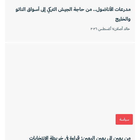
مدرعات الأناضول.. من حاجة الجيش التركي إلى أسواق الناتو
والخليج
خالد أصلان
٧ أغسطس ٢٠٢٦
سياسة
من يمينٍ إلى يمين اليمين: قراءة في خريطة الانتخابات