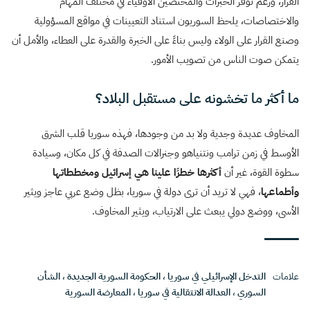
القرار، ورغم توفر الخبرات والمختصين الأوفياء في مختلف المهام
والاختصاصات، يلحظ السوريون استناد التعيينات في مواقع المسؤولية
وصنع القرار على الولاء وليس بناءً على الخبرة والقدرة على العطاء، والأمل أن
يتمكن صوت الناس من تصويب الأمور.
ما أكثر ما تخشونه على مستقبل البلاد؟
المخاوف عديدة وجدية ولا بد من وجودها، فهذه سوريا قلب الشرق
الأوسط في زمن ترامب ونتنياهو وجنرالات الصدفة في كل مكان، وسيادة
سطوة القوة، غير أن
أكثرها خطرًا علينا هي إسرائيل ومخططاتها
وأطماعها
، فهي لا تريد أن ترى دولة في سوريا، بظل وضع عربي عاجز ويثير
الأسى، ووضع دولي يبعث على الارتياب، ويثير المخاوف.
علامات
التدخل الإسرائيلي في سوريا
،
الحكومة السورية الجديدة
،
الشأن
السوري
،
العدالة الانتقالية في سوريا
،
المعارضة السورية