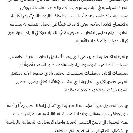
الحياة السياسية في البلاد يستوجب ذلك، والحاجة الماسة للنهوض
تستدعيه، فقد عاشت عدة أجيال تحت يافطة “بالروح بالدم”، رمز الطاعة
والانصياع لإرادة الحاكم، وهي لا تعرف شيئًا عن الحياة الدستورية وسيادة
القانون، ولم تمارس انتخابات حقيقية لا في النقابات ولا في البرلمان ولا حتى
في الجمعيات والمنظمات الأهلية.
والمرحلة الانتقالية الجارية هي التي يجب أن تتولى تنظيف الحياة العامة من
ترسبات تلك المرحلة وتشوهاتها، واستعادة حضور الشعب أصولًا في
مؤسسات الإدارة ومنظمات وتنظيمات الحكم، زاد في صعوبة الأمر وتعقيد
المهام حضور الأيدي الخارجية التي امتدت لإعاقة التعافي وضرب حضور
السوريين كمجتمع موحد ودولة منظمة.
ويبقى الحصول على المؤسسة التمثيلية التي تمثل إرادة الشعب رهنًا بإقامة
حوار وطني جدي وفعّال، وبإتمام المرحلة الانتقالية وتنفيذ مهامها بنجاح،
بغية الوصول إلى وضع الدستور الجديد وإجراء الانتخابات البرلمانية والرئاسية
واستكمال بناء الإدارات لتستقيم الحياة العامة.