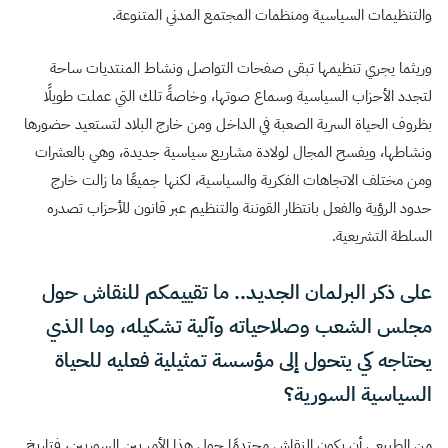
والتنظيمات السياسية ومنظمات المجتمع المدني المتنوعة.
وريثما يجري تنظيمها تبقى صفحات التواصل ونشاط المنتديات ساحة
لتجدد الأحزاب السياسية وسماع صوتها، وخاصةً تلك التي عملت طويلًا
بظروف الحياة السرية الصعبة في الداخل ومن خارج البلاد لتستعيد حضورها
ونشاطها، ويفسح المجال لولادة مشاريع سياسية جديدة، وهي بالعشرات
ومن مختلف الاتجاهات الفكرية والسياسية، لكنها جميعًا ما زالت خارج
حدود الرؤية والفعل بانتظار القوننة والتنظيم عبر قانون للأحزاب تصدره
السلطة التشريعية.
على ذكر البرلمان الجديد.. ما تقييمكم للنقاش حول
مجلس الشعب وصلاحياته وآلية تشكيله، وما الذي
يحتاجه كي يتحول إلى مؤسسة تمثيلية فعليه للحياة
السياسية السورية؟
من الطبيعي أن يكون النقاش محتدمًا حول هذا الأمر بين السوريين، فتاريخ