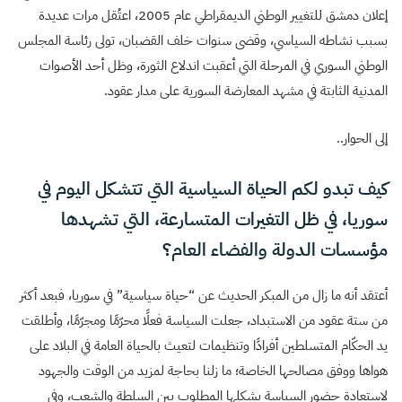
إعلان دمشق للتغيير الوطني الديمقراطي عام 2005، اعتُقل مرات عديدة
بسبب نشاطه السياسي، وقضى سنوات خلف القضبان، تولى رئاسة المجلس
الوطني السوري في المرحلة التي أعقبت اندلاع الثورة، وظل أحد الأصوات
المدنية الثابتة في مشهد المعارضة السورية على مدار عقود.
إلى الحوار..
كيف تبدو لكم الحياة السياسية التي تتشكل اليوم في
سوريا، في ظل التغيرات المتسارعة، التي تشهدها
مؤسسات الدولة والفضاء العام؟
أعتقد أنه ما زال من المبكر الحديث عن “حياة سياسية” في سوريا، فبعد أكثر
من ستة عقود من الاستبداد، جعلت السياسة فعلًا محرّمًا ومجرّمًا، وأطلقت
يد الحكّام المتسلطين أفرادًا وتنظيمات لتعيث بالحياة العامة في البلاد على
هواها ووفق مصالحها الخاصة؛ ما زلنا بحاجة لمزيد من الوقت والجهود
لاستعادة حضور السياسة بشكلها المطلوب بين السلطة والشعب، وفي