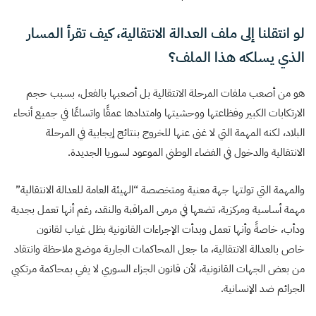
لو انتقلنا إلى ملف العدالة الانتقالية، كيف تقرأ المسار
الذي يسلكه هذا الملف؟
هو من أصعب ملفات المرحلة الانتقالية بل أصعبها بالفعل، بسبب حجم
الارتكابات الكبير وفظاعتها ووحشيتها وامتدادها عمقًا واتساعًا في جميع أنحاء
البلاد، لكنه المهمة التي لا غنى عنها للخروج بنتائج إيجابية في المرحلة
الانتقالية والدخول في الفضاء الوطني الموعود لسوريا الجديدة.
والمهمة التي تولتها جهة معنية ومتخصصة “الهيئة العامة للعدالة الانتقالية”
مهمة أساسية ومركزية، تضعها في مرمى المراقبة والنقد، رغم أنها تعمل بجدية
ودأب، خاصةً وأنها تعمل وبدأت الإجراءات القانونية بظل غياب لقانون
خاص بالعدالة الانتقالية، ما جعل المحاكمات الجارية موضع ملاحظة وانتقاد
من بعض الجهات القانونية، لأن قانون الجزاء السوري لا يفي بمحاكمة مرتكبي
الجرائم ضد الإنسانية.