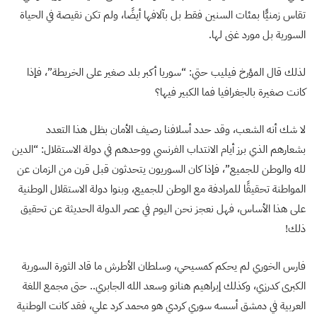
تقاس زمنيًّا بمئات السنين فقط بل بآلافها أيضًا، ولم تكن نقيصة في الحياة
السورية بل مورد غنى لها.
لذلك قال المؤرخ فيليب حتي: “سوريا أكبر بلد صغير على الخريطة”، فإذا
كانت صغيرة بالجغرافيا فما الكبير فيها؟
لا شك أنه الشعب، وقد حدد أسلافنا رصيف الأمان بظل هذا التعدد
بشعارهم الذي برز أيام الانتداب الفرنسي ووحدهم في دولة الاستقلال: “الدين
لله والوطن للجميع”، فإذا كان السوريون يتحدثون قبل قرن من الزمان عن
المواطنة تحقيقًا للمرادفة مع الوطن للجميع، وبنوا دولة الاستقلال الوطنية
على هذا الأساس، فهل نعجز نحن اليوم في عصر الدولة الحديثة عن تحقيق
ذلك!
فارس الخوري لم يحكم كمسيحي، وسلطان الأطرش ما قاد الثورة السورية
الكبرى كدرزي، وكذلك إبراهيم هنانو وسعد الله الجابري.. حتى مجمع اللغة
العربية في دمشق أسسه سوري كردي هو محمد كرد علي، فقد كانت الوطنية