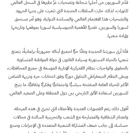
قدّم السوريون من أجلها شجاعة وتضحيات عزّ نظيرها في السجل العالمي
للثورات، لذلك حازت السلطات الجديدة التي تثمرت على يديها الجهود
والتضحيات هذا الاهتمام العالمي والمساندة الدولية، وهو أمر مستحق
لسوريا والسوريين، تقديرًا للأهمية الجيوسياسية لسوريا بموقعها وتاريخها
وإرادة شعبها.
فأنا أرى سوريتنا الجديدة وطنًا حرًّا لجميع أبنائه جمهوريةً برلمانيةً، يتمتع
شعبها بالحياة الدستورية وسيادة القانون في دولة المواطنة المتساوية
بالحقوق والواجبات بنظام اللامركزية الإدارية الموسعة في جميع المحافظات،
ويبقى النظام الديمقراطي التداولي دوريًّا وفق انتخابات حرة ونزيهة الضامن
الأكبر للحياة العامة المنفتحة سياسيًّا واجتماعيًّا وفكريًّا وثقافيًّا، ما يتيح
للسوريين استعادة الألق التاريخي بين دول المنطقة وعلى الصعيد العالمي.
أقول ذلك رغم القصورات العديدة والأخطاء التي تجري في هذه المرحلة،
وانعدام الشفافية والمصارحة مع الشعب والتجريبية السائدة في مجالات
حساسة، إلى جانب ضعف المشاركة الشعبية المتعددة في الإجراءات وصنع