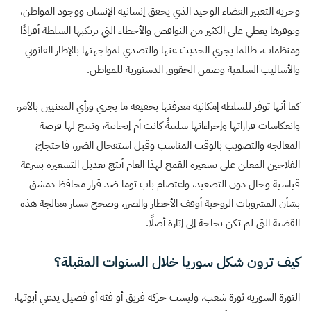
وحرية التعبير الفضاء الوحيد الذي يحقق إنسانية الإنسان ووجود المواطن،
وتوفرها يغطي على الكثير من النواقص والأخطاء التي ترتكبها السلطة أفرادًا
ومنظمات، طالما يجري الحديث عنها والتصدي لمواجهتها بالإطار القانوني
والأساليب السلمية وضمن الحقوق الدستورية للمواطن.
كما أنها توفر للسلطة إمكانية معرفتها بحقيقة ما يجري ورأي المعنيين بالأمر،
وانعكاسات قراراتها وإجراءاتها سلبيةً كانت أم إيجابية، وتتيح لها فرصة
المعالجة والتصويب بالوقت المناسب وقبل استفحال الضرر، فاحتجاج
الفلاحين المعلن على تسعيرة القمح لهذا العام أنتج تعديل التسعيرة بسرعة
قياسية وحال دون التصعيد، واعتصام باب توما ضد قرار محافظ دمشق
بشأن المشروبات الروحية أوقف الأخطار والضرر، وصحح مسار معالجة هذه
القضية التي لم تكن بحاجة إلى إثارة أصلًا.
كيف ترون شكل سوريا خلال السنوات المقبلة؟
الثورة السورية ثورة شعب، وليست حركة فريق أو فئة أو فصيل يدعي أبوتها،