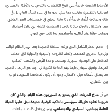
الأوساط الشعبية خاصةً على تنوع الانتماءات والتوجهات والأفكار والمصالح،
لقوننتها وتنظيمها، وترتيب ممارستها ودورها في إغناء الشأن العام، بل في
بنائه وإصلاحه أيضًا، خاصةً أن تاريخنا الوطني في خمسينيات القرن الماضي
بعد الاستقلال والجلاء يذكرنا بالحياة السياسية الغنية التي بناها أجدادنا،
وصارت حلمًا عند أبنائهم وأحفادهم وما زالت حتى اليوم.
إن حجم الدمار الشامل الذي ورثته السلطة الجديدة بعد انهيار النظام البائد،
ونهجها التجريبي المعتمد، وتعقد الظروف الإقليمية والدولية التي حملت
المخاطر على الوطنية السورية، وهددت وحدة الأرض والشعب؛ تصعّب
المهمة، وتعيق سرعة إنجازها رغم الحاجة الكبيرة لها، وها هو البرلمان الجديد
قد ينطلق بأعماله قبل الاكتمال، ودون أن يكون لمحافظة السويداء نواب
بين الفاعلين.
غير أن
مناخ الحريات الذي يتمتع به السوريون هذه الأيام، والذي كان
شهوتنا لعقود طويلة، سيؤسس بالتأكيد لأرضية جديدة تبنى عليها الحياة
العامة بجناحيها السياسي والاجتماعي
، وتتبلور بفعل ذلك الاتجاهات