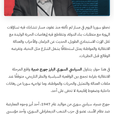
تخطو سوريا اليوم في مسار لم تألفه منذ عقود، مسار تتشابك فيه تساؤلات
الهوية مع متطلبات بناء الدولة، وتتقاطع فيه إرهاصات الحرية الوليدة مع
ثقل الإرث الاستبدادي الطويل، الحديث عن البرلمان والأحزاب والعدالة
الانتقالية والمواطنة يمثل استحقاقًا يشغل الشارع مثل النخبة، وتفرضه
الوقائع قبل النظريات.
في هذا حوار، يتناول
السياسي السوري البارز جورج صبرة
واقع المرحلة
الانتقالية بقراءة تجمع بين الواقعية السياسية والنظر التاريخي، متوقفًا عند
ملفات العدالة والتمثيل والحريات والمواطنة، وما تواجهه سوريا من رهانات
داخلية وضغوط إقليمية لا تخفى على أحد.
جورج صبرة، سياسي سوري من مواليد عام 1947، أحد أبرز وجوه المعارضة
ضد نظام الأسد، عضو في حزب الشعب الديمقراطي السوري، وأحد مؤسسي