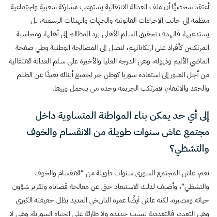
أعتقد شخصيًّا أن ملف العدالة الانتقالية يستوعب مشاركة شعبية واجتماعية
منظمة إلى جانب الإجراءات القانونية والجهات والهيئات الرسمية، بل
يستدعيها، فالهدف تحقيق السلم الأهلي برد المظالم إلى أهلها، ومحاسبة
المرتكبين كأفراد على ارتكاباتهم، لنصل إلى المصالحة الوطنية وطي صفحة
الماضي الأليم وذيوله، وهي الدرجة العليا والأخيرة على سلم العدالة الانتقالية
من أجل العبور إلى استعادة سوريا كوطن حر لجميع أبنائه بعيدًا عن الظلم
والحقد والانتقام، فمرتكب الجريمة وحده من يتحمل وزرها.
إلى أي حد يمكن بناء المواطنة المتساوية داخل
مجتمع عاش سنوات طويلة من الانقسام والخوف
والتشظي؟
نعم، عاش المجتمع السوري سنوات طويلة من “الانقسام والخوف
والتشظي”، وأضيف لذلك الاستبعاد حتى عن معالجة قضاياه وتقرير شؤون
حياته ومصيره، لكنه عاش أيضًا عمره التاريخي المديد بظل حقيقته الكبرى
وهي التعدد، فالتعددية ليست جديدة ولا طارئة على الحياة السورية، وهي لا