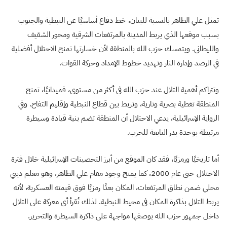
تمثل علي الطاهر بالنسبة للبنان، خط دفاع أساسيًا عن النبطية والجنوب
بسبب موقعها الذي يربط المدينة بالمرتفعات الشرقية ومحور الشقيف
والليطاني. ويتمسك حزب الله بالمنطقة لأن خسارتها تمنح الاحتلال أفضلية
في الرصد وإدارة النار وتهديد خطوط الإمداد وحركة القوات.
وتتراكم أهمية التلال عند حزب الله في أكثر من مستوى، فميدانيًا، تمنح
المنطقة تغطية بصرية ونارية، وتربط بين قطاع النبطية وإقليم التفاح. وفي
الرواية الإسرائيلية، يدعي الاحتلال أن المنطقة تضم بنية قيادة وسيطرة
مرتبطة بوحدة بدر التابعة للحزب.
أما تاريخيًا ورمزيًا، فقد كان الموقع من أبرز التحصينات الإسرائيلية خلال فترة
الاحتلال حتى عام 2000، كما يمنح وجود مقام علي الطاهر، وهو معلم ديني
محلي ضمن نطاق المرتفعات، المكان بعدًا رمزيًا فوق قيمته العسكرية، لأنه
يربط التلال بذاكرة المكان في محيط النبطية. لذلك تُقرأ أي معركة على التلال
داخل جمهور حزب الله بوصفها مواجهة على ذاكرة السيطرة والتحرير.