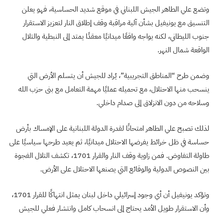
وتضع علي الطاهر الجيش اللبناني في موقع شديد الحساسية، فهو يعلن
التنسيق مع يونيفيل بشأن آلية مراقبة وقف إطلاق النار لتعزيز الاستقرار
جنوب الليطاني، لكنه يواجه واقعًا ميدانيًا معقدًا يمتد إلى النبطية والتلال
الواقعة شمال النهر.
وضمن طرح “المناطق التجريبية”، يُراد للجيش أن يتسلم الأرض التي
ينسحب منها الاحتلال، مع تحميله عمليًا مهمة التعامل مع بنى حزب الله
وسلاحه من دون الانزلاق إلى صدام داخلي.
لذلك تصبح علي الطاهر امتحانًا لقدرة الدولة اللبنانية على الإمساك بأرض
حساسة في ظل خرائط يفرضها الاحتلال ميدانيًا، ثم يعيد طرحها سياسيًا على
طاولة التفاوض. فمن زاوية وقف النار والقرار 1701، تكشف التلال الفجوة
بين النصوص الدولية والوقائع التي يصنعها الاحتلال على الأرض.
وتؤكد يونيفيل أن أي وجود إسرائيلي داخل لبنان يمثل انتهاكًا للقرار 1701،
وأن الاستقرار طويل الأمد يحتاج إلى انسحاب كامل وانتشار فعلي للجيش