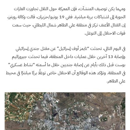
ومهما يكن توصيف المنشآت، فإن المعركة حول التلال تجاوزت الغارات
الجوية إلى اشتباكات برية مباشرة. ففي 19 يونيو/حزيران، قالت وكالة رويترز،
إن القتال الأعنف تركز في منطقة علي الطاهر شمال الليطاني، حيث سعت
قوات الاحتلال إلى التوغل.
في اليوم التالي، تحدثت “تايمز أوف إسرائيل” عن مقتل جندي إسرائيلي
وإصابة 13 آخرين خلال عمليات داخل المنطقة، فيما تحدثت جيروزاليم
بوست قبل ذلك بأيام عن إصابة جنديين خلال ما أسمته “نشاط عسكري”
في المنطقة. وتؤكد هذه الوقائع أن الاحتلال خاض توغلًا بريًا مباشرًا في محيط
علي الطاهر.