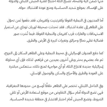
منها ضمن آلية واضحة، تصبح التلة اختبارًا لقدرة الجيش اللبناني والدولة
على الإمساك بموقع شديد الحساسية ومنع عودة الاشتباك حوله.
أما المدنيون في النبطية الفوقا وكفرتبنيت وكفررمان، فقد دفعوا ثمن تحوّل
علي الطاهر إلى عقدة اشتباك. فقد تحدثت صحيفة لوريان توداي عن استمرار
الاستهدافات والغارات قرب كفررمان والنبطية الفوقا، فيما نُشرت صور
فضائية تظهر دمارًا وحرائق وتغيرات كبيرة في الأرض والطرق.
كما دفع العدوان الإسرائيلي في محيط النبطية وعلي الطاهر السكان إلى النزوح،
ثم عاد بعضهم بحذر وبقي آخرون بعيدين عن قراهم. لذلك فإن أي محاولة
إسرائيلية جديدة لانتزاع التلة، أو أي مواجهة لمنع ذلك، ستنعكس مباشرة
على العودة والطرق والأحراج والسكن والوصول الإنساني.
وفي الداخل اللبناني، تختصر علي الطاهر خلافًا أوسع من حدودها الجغرافية،
فهي تضع الدولة أمام سؤال التفاوض من موقع استعادة الأرض أو تلقي
الشروط، وتضع الجيش أمام اختبار الانتشار في منطقة شديدة الحساسية.