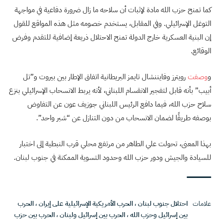
كما تمنح حزب الله مادة لإثبات أن سلاحه ما زال ضرورة دفاعية في مواجهة
التوغل الإسرائيلي. وفي المقابل، يستخدم خصومه مثل هذه المواقع للقول
إن البنية العسكرية خارج الدولة تمنح الاحتلال ذريعة إضافية للتقدم وفرض
الوقائع.
و
وصفت
رويترز وفايننشال تايمز البريطانية اتفاق الإطار بين بيروت و”تل
أبيب” بأنه قابل لتفجير الانقسام اللبناني، لأنه يربط الانسحاب الإسرائيلي بنزع
سلاح حزب الله، فيما دافع الرئيس اللبناني جوزيف عون عن التفاوض
بوصفه طريقًا لضمان الانسحاب من دون التنازل عن “شبر واحد”.
بهذا المعنى، تحولت علي الطاهر من مرتفع محلي قرب النبطية إلى اختبار
للسيادة والجيش ودور حزب الله وحدود التسوية الممكنة في جنوب لبنان.
علامات
احتلال جنوب لبنان
،
الحرب الأمريكية الإسرائيلية على إيران
،
الحرب
بين إسرائيل وحزب الله
،
الحرب بين إسرائيل ولبنان
،
الحرب بين حزب