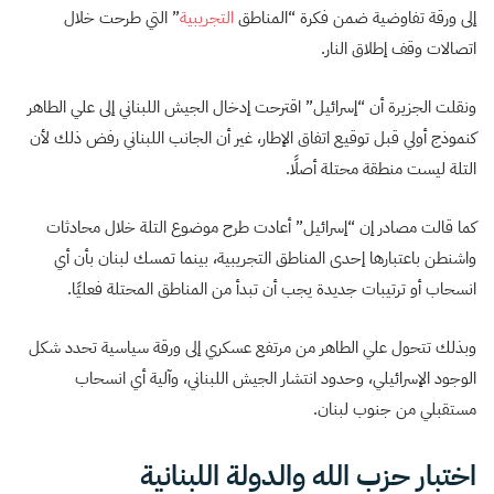
إلى ورقة تفاوضية ضمن فكرة “المناطق
التجريبية
” التي طرحت خلال
اتصالات وقف إطلاق النار.
ونقلت الجزيرة أن “إسرائيل” اقترحت إدخال الجيش اللبناني إلى علي الطاهر
كنموذج أولي قبل توقيع اتفاق الإطار، غير أن الجانب اللبناني رفض ذلك لأن
التلة ليست منطقة محتلة أصلًا.
كما قالت مصادر إن “إسرائيل” أعادت طرح موضوع التلة خلال محادثات
واشنطن باعتبارها إحدى المناطق التجريبية، بينما تمسك لبنان بأن أي
انسحاب أو ترتيبات جديدة يجب أن تبدأ من المناطق المحتلة فعليًا.
وبذلك تتحول علي الطاهر من مرتفع عسكري إلى ورقة سياسية تحدد شكل
الوجود الإسرائيلي، وحدود انتشار الجيش اللبناني، وآلية أي انسحاب
مستقبلي من جنوب لبنان.
اختبار حزب الله والدولة اللبنانية