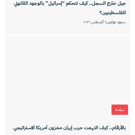
جيل خارج السجل.. كيف تتحكم “إسرائيل” بالوجود القانوني
للفلسطينيين؟
سجود عوايص
٦ أغسطس ٢٠٢٦
سياسة
بالأرقام.. كيف التهمت حرب إيران مخزون أمريكا الاستراتيجي