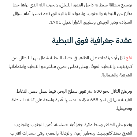
توسيع منطقة سيطرته داخل العمق اللبناني، ولحزب الله الذي يراها خط
دفاع عن النبطية والجنوب، وللدولة اللبنانية التي تجد نفسها أمام سؤال
السيادة ودور الجيش وتطبيق القرار الدولي 1701.
عقدة جغرافية فوق النبطية
تقع
تلال أو مرتفعات علي الطاهر في قضاء النبطية شمال نهر الليطاني بين
كفرتبنيت والنبطية الفوقا، وعلى تماس بصري مباشر مع النبطية وامتداداتها
الشرقية والشمالية.
وترتفع التلال نحو 600 متر فوق سطح البحر، فيما تصل بعض النقاط
القريبة منها إلى نحو 655 مترًا، ما يمنحها قدرة واسعة على كشف النبطية
ومحيطها.
وتقع علي الطاهر وسط دائرة جغرافية حساسة، فمن الجنوب والجنوب
الشرقي تمتد كفرتبنيت ومحاور أرنون والزفاتة والمعبر، وهي مسارات اقتراب