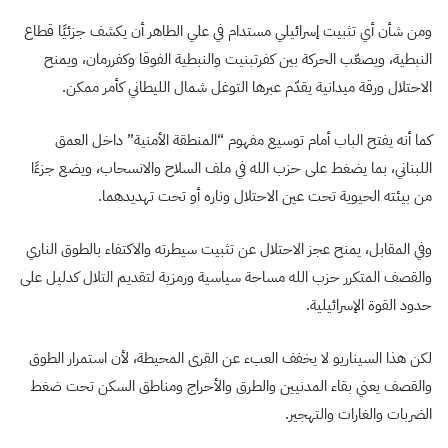
ومن شأن أي تثبيت إسرائيلي مستدام في علي الطاهر أن يكشف جزئيًا قطاع
النبطية، ويصعّب الحركة بين كفرتبنيت والنبطية الفوقا وكفررمان، ويمنح
الاحتلال ورقة ميدانية يقدّم عبرها التوغل شمال الليطاني كأمر ممكن.
كما أنه يفتح الباب أمام توسيع مفهوم “المنطقة الأمنية” داخل العمق
اللبناني، بما يضغط على حزب الله في ملف السلاح والانسحاب، ويضع جزءًا
من بيئته الحيوية تحت عين الاحتلال وناره أو تحت تهديدهما.
وفي المقابل، يمنح عجز الاحتلال عن تثبيت سيطرته والاكتفاء بالطوق الناري
والقصف المتكرر حزب الله مساحة سياسية ورمزية لتقديم التلال كدليل على
حدود القوة الإسرائيلية.
لكن هذا السيناريو لا يخفف العبء عن القرى المحيطة، لأن استمرار الطوق
والقصف يعني بقاء المدنيين والطرق والأحراج ومناطق السكن تحت ضغط
الضربات والغارات والتهجير.