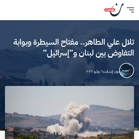
تلال علي الطاهر.. مفتاح السيطرة وبوابة
التفاوض بين لبنان و”إسرائيل”
نون إنسايت
٦ يوليو ٢٠٢٦