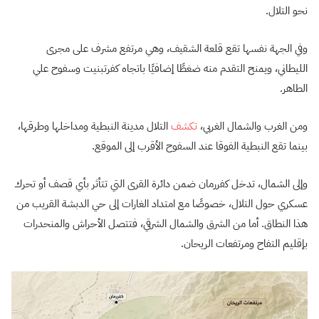
نحو التلال.
وفي الجهة نفسها تقع قلعة الشقيف، وهي مرتفع مشرف على مجرى
الليطاني، ويمنح التقدم منه ضغطًا إضافيًا باتجاه كفرتبنيت وسفوح علي
الطاهر.
ومن الغرب والشمال الغربي،
تكشف
التلال مدينة النبطية ومداخلها وطرقها،
بينما تقع النبطية الفوقا عند السفوح الأقرب إلى الموقع.
وإلى الشمال، تدخل كفررمان ضمن دائرة القرى التي تتأثر بأي قصف أو تحرك
عسكري حول التلال، خصوصًا مع امتداد الغارات إلى حي الدبشة القريب من
هذا النطاق. أما من الشرق والشمال الشرقي، فتتصل الأحراش والمنحدرات
بإقليم التفاح ومرتفعات الريحان.