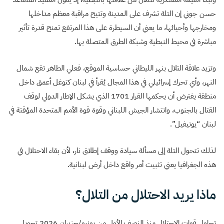
حسن جوني إن التلة تشرف على المدينة وتتيح مراقبة معظم مداخلها
ومخارجها وأحيائها، ما يعني أن السيطرة على هذا المرتفع تمنح قدرة تأثير
مباشرة في محيط النبطية وشبكة الطرق المتصلة بها.
وتزيد علاقة التلال بنهر الليطاني حساسية الموقع، فعلي الطاهر تقع شمال
النهر، وأي تحرك إسرائيلي في هذا المجال يُقرأ في لبنان كتوغل أعمق داخل
منطقة يفترض أن يحكمها القرار 1701 الذي يشكل الإطار الدولي لوقف
القتال بالجنوب، وانتشار الجيش اللبناني وقوة قوة الأمم المتحدة المؤقتة في
لبنان “يونيفيل”.
لذلك تتحول التلة إلى مسألة سيادة ووقف إطلاق نار، لأن بقاء الاحتلال في
هذه الجغرافيا يعني تثبيت أمر واقع داخل أرض لبنانية.
ماذا يريد الاحتلال من التلال؟
تحاول قوات الاحتلال منذ النصف الأول من يونيو/حزيران 2026 تحويل