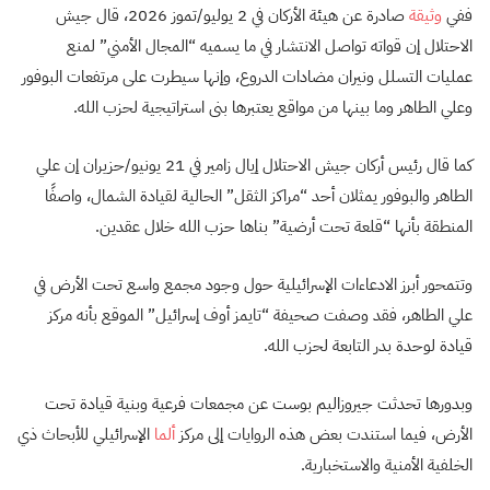
ففي
وثيقة
صادرة عن هيئة الأركان في 2 يوليو/تموز 2026، قال جيش
الاحتلال إن قواته تواصل الانتشار في ما يسميه “المجال الأمني” لمنع
عمليات التسلل ونيران مضادات الدروع، وإنها سيطرت على مرتفعات البوفور
وعلي الطاهر وما بينها من مواقع يعتبرها بنى استراتيجية لحزب الله.
كما قال رئيس أركان جيش الاحتلال إيال زامير في 21 يونيو/حزيران إن علي
الطاهر والبوفور يمثلان أحد “مراكز الثقل” الحالية لقيادة الشمال، واصفًا
المنطقة بأنها “قلعة تحت أرضية” بناها حزب الله خلال عقدين.
وتتمحور أبرز الادعاءات الإسرائيلية حول وجود مجمع واسع تحت الأرض في
علي الطاهر، فقد وصفت صحيفة “تايمز أوف إسرائيل” الموقع بأنه مركز
قيادة لوحدة بدر التابعة لحزب الله.
وبدورها تحدثت جيروزاليم بوست عن مجمعات فرعية وبنية قيادة تحت
الأرض، فيما استندت بعض هذه الروايات إلى مركز
ألما
الإسرائيلي للأبحاث ذي
الخلفية الأمنية والاستخبارية.