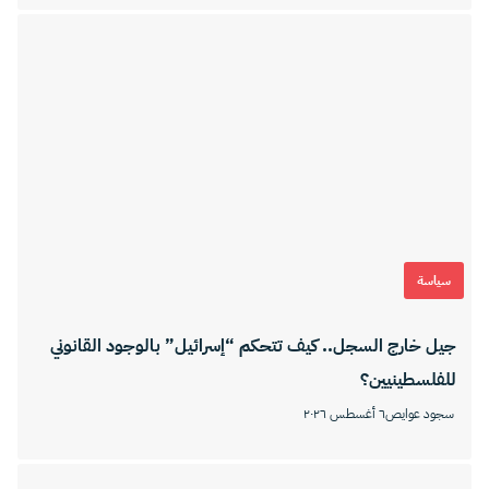
سياسة
جيل خارج السجل.. كيف تتحكم “إسرائيل” بالوجود القانوني
للفلسطينيين؟
سجود عوايص
٦ أغسطس ٢٠٢٦