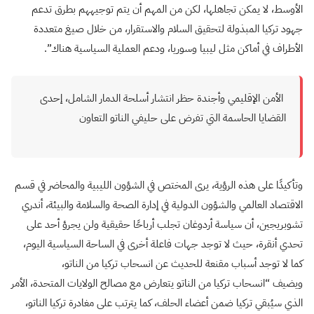
الأوسط، لا يمكن تجاهلها، لكن من المهم أن يتم توجيههم بطرق تدعم
جهود تركيا المبذولة لتحقيق السلام والاستقرار، من خلال صيغ متعددة
الأطراف في أماكن مثل ليبيا وسوريا، ودعم العملية السياسية هناك”.
الأمن الإقليمي وأجندة حظر انتشار أسلحة الدمار الشامل، إحدى
القضايا الحاسمة التي تفرض على حليفي الناتو التعاون
وتأكيدًا على هذه الرؤية، يرى المختص في الشؤون الليبية والمحاضر في قسم
الاقتصاد العالمي والشؤون الدولية في إدارة الصحة والسلامة والبيئة، أندري
تشوبريجين، أن سياسة أردوغان تجلب أرباحًا حقيقية ولن يجرؤ أحد على
تحدي أنقرة، حيث لا توجد جهات فاعلة أخرى في الساحة السياسية اليوم،
كما لا توجد أسباب مقنعة للحديث عن انسحاب تركيا من الناتو،
ويضيف “انسحاب تركيا من الناتو يتعارض مع مصالح الولايات المتحدة، الأمر
الذي سيُبقي تركيا ضمن أعضاء الحلف، كما يترتب على مغادرة تركيا الناتو،