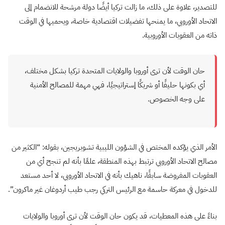
للتصدير، علاوة على ذلك، ما زالت تركيا أيضًا دولة مرشحة للانضمام إلى
الاتحاد الأوروبي، ما يمنحها تفضيلات اقتصادية خاصة، ويحميها في الوقت
ذاته من العقوبات الأوروبية.
حان الوقت لأن ترى أوروبا والولايات المتحدة تركيا بشكل مختلف،
أي بكونها حليفًا أو شريكًا إستراتيجيًا، فهي مهمة للمصالح الأمنية
على وجه الخصوص.
الأمر الذي يؤكده المختص في الشؤون الليبية تشوبريجين، بقوله: “الكثير من
مصالح الاتحاد الأوروبي ترتبط بهذه المنطقة، علمًا بأنه لم تنجح أي من
العقوبات المفروضة سابقًا، ناهيك بأنه في الاتحاد الأوروبي، لا أحد مستعد
للدخول في معركة حاسمة مع الرئيس التركي رجب طيب أردوغان غير ماكرون”.
بناءً على هذه المعطيات، قد يكون حان الوقت لأن ترى أوروبا والولايات