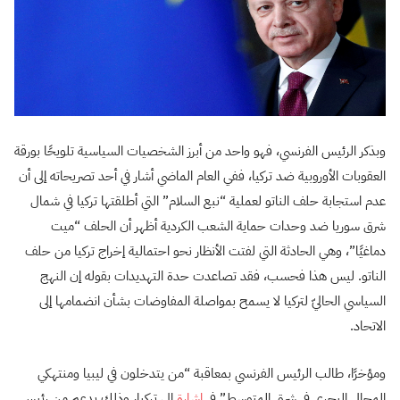
وبذكر الرئيس الفرنسي، فهو واحد من أبرز الشخصيات السياسية تلويحًا بورقة
العقوبات الأوروبية ضد تركيا، ففي العام الماضي أشار في أحد تصريحاته إلى أن
عدم استجابة حلف الناتو لعملية “نبع السلام” التي أطلقتها تركيا في شمال
شرق سوريا ضد وحدات حماية الشعب الكردية أظهر أن الحلف “ميت
دماغيًا”، وهي الحادثة التي لفتت الأنظار نحو احتمالية إخراج تركيا من حلف
الناتو. ليس هذا فحسب، فقد تصاعدت حدة التهديدات بقوله إن النهج
السياسي الحاليّ لتركيا لا يسمح بمواصلة المفاوضات بشأن انضمامها إلى
الاتحاد.
ومؤخرًا، طالب الرئيس الفرنسي بمعاقبة “من يتدخلون في ليبيا ومنتهكي
المجال البحري في شرق المتوسط” في
إشارة
إلى تركيا، وذلك بدعم من رئيس