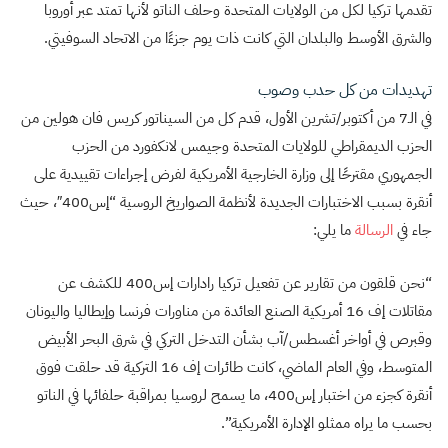
تقدمها تركيا لكل من الولايات المتحدة وحلف الناتو لأنها تمتد عبر أوروبا
والشرق الأوسط والبلدان التي كانت ذات يوم جزءًا من الاتحاد السوفيتي.
تهديدات من كل حدب وصوب
في الـ7 من أكتوبر/تشرين الأول، قدم كل من السيناتور كريس فان هولين من
الحزب الديمقراطي للولايات المتحدة وجيمس لانكفورد من الحزب
الجمهوري مقترحًا إلى وزارة الخارجية الأمريكية لفرض إجراءات تقييدية على
أنقرة بسبب الاختبارات الجديدة لأنظمة الصواريخ الروسية “إس400″، حيث
جاء في
الرسالة
ما يلي:
“نحن قلقون من تقارير عن تفعيل تركيا رادارات إس400 للكشف عن
مقاتلات إف 16 أمريكية الصنع العائدة من مناورات فرنسا وإيطاليا واليونان
وقبرص في أواخر أغسطس/آب بشأن التدخل التركي في شرق البحر الأبيض
المتوسط، وفي العام الماضي، كانت طائرات إف 16 التركية قد حلقت فوق
أنقرة كجزء من اختبار إس400، ما يسمح لروسيا بمراقبة حلفائها في الناتو
بحسب ما يراه ممثلو الإدارة الأمريكية”.