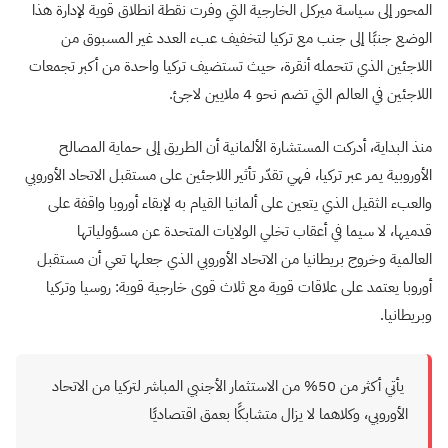
المحور إلى سياسة ميركل الخارجية التي وفرت نقطة انطلاق قوية لإدارة هذا
الوضع جنبًا إلى جنب مع تركيا لتخفيف عبء العدد غير المسبوق من
اللاجئين الذي تتحمله أنقرة، حيث تستضيف تركيا واحدة من أكبر تجمعات
اللاجئين في العالم التي تضم نحو 4 ملايين لاجئ.
منذ البداية، أدركت المستشارة الألمانية أن الطريق إلى حماية المصالح
الأوروبية يمر عبر تركيا، فهي تقدّر تأثير اللاجئين على مستقبل الاتحاد الأوروبي
والعبء الثقيل الذي يتعين على ألمانيا القيام به لإبقاء أوروبا واقفة على
قدميها، لا سيما في أعقاب تخلي الولايات المتحدة عن مسؤولياتها
العالمية وخروج بريطانيا من الاتحاد الأوروبي الذي جعلها تعي أن مستقبل
أوروبا يعتمد على علاقات قوية مع ثلاث قوى خارجية قوية: روسيا وتركيا
وبريطانيا.
يأتي أكثر من 50% من الاستثمار الأجنبي المباشر لتركيا من الاتحاد
الأوروبي، وكلاهما لا يزال متشابكًا بعمق اقتصاديًا