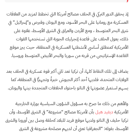
إذ يحقق الدور التركي في الحلف مصالح أمريكا التي تخطط لمزيد من العلاقات
العسكرية مع رومانيا على البحر الأسود، ومع اليونان وقبرص و”إسرائيل” في
شرق البحر المتوسط ​​، ومع الأردن والعراق في الشرق الأوسط، علاوة على
ذلك، يعول الحلف على قاعدة إنجرليك الجوية التي تستخدمها القوات
الأمريكية كمنطلق أساسي لأنشطتها العسكرية في المنطقة، حيث يبرز موقع
القاعدة الإستراتيجي من قربه من سوريا والبحر الأبيض المتوسط وروسيا.
يضاف إلى تلك النقاط كلها، أن تركيا تعد ثاني أكبر قوة عسكرية في الحلف بعد
الولايات المتحدة، فلديها أحد أكثر الجيوش خبرةً وتجهيزًا في المنطقة، كما
يسهم استمرار عضويتها في الناتو باحتواء الخلافات المتجددة بينها واليونان.
والأهم من ذلك ما صرح به مسؤول الشؤون السياسية بوزارة الخارجية
الأمريكية
ديفيد هيل
بأن لأمريكا مصالح “مشروعة” في الشرق الأوسط، وأن
تركيا حليف في الناتو ولديها موقع فريد للبلاد كحلقة وصل بين أوروبا والشرق
الأوسط، بقوله: “الجغرافيا تعني أن لديهم مصلحة مشروعة في الشرق