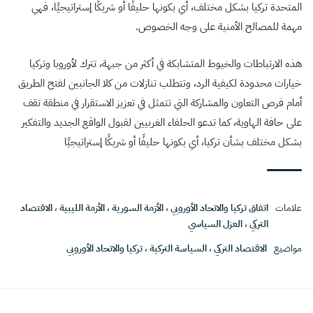
المتحدة تركيا بشكل مختلف، أي بكونها حليفًا أو شريكًا إستراتيجيًا، فهي
مهمة للمصالح الأمنية على وجه الخصوص.
هذه الارتباطات والخيوط المتشابكة في أكثر من جبهة، تترك لأوروبا وتركيا
خيارات محدودة لكيفية الرد، وتتطلب تنازلات من كلا الجانبين لفتح الطريق
أمام فرص التعاون والمشاركة التي تتمثل في تعزيز الاستقرار في منطقة تقف
على حافة الهاوية، كما تدعو الحلفاء الغربيين لقبول الواقع الجديد والتفكير
بشكل مختلف بشأن تركيا، أي بكونها حليفًا أو شريكًا إستراتيجيًا
علامات
اتفاق تركيا والاتحاد الأوروبي
،
الأزمة السورية
،
الأزمة الليبية
،
الاقتصاد
التركي
،
العزل السياسي
مواضيع
الاقتصاد التركي
،
السياسة التركية
،
تركيا والاتحاد الأوروبي