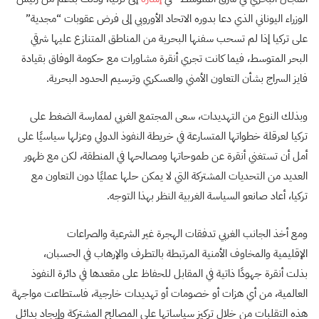
الوزراء اليوناني الذي دعا بدوره الاتحاد الأوروبي إلى فرض عقوبات “مجدية”
على تركيا إذا لم تسحب سفنها البحرية من المناطق المتنازع عليها شرقي
البحر المتوسط، فيما كانت تجري أنقرة مشاورات مع حكومة الوفاق بقيادة
فايز السراج بشأن التعاون الأمني والعسكري وترسيم الحدود البحرية.
وبذلك النوع من التهديدات، سعى المجتمع الغربي لممارسة الضغط على
تركيا لعرقلة خطواتها المتسارعة في خريطة النفوذ الدولي وعزلها سياسيًا على
أمل أن تستغني أنقرة عن طموحاتها ومصالحها في المنطقة، لكن مع ظهور
العديد من التحديات المشتركة التي لا يمكن حلها عمليًا دون التعاون مع
تركيا، أعاد صانعو السياسة الغربية النظر بهذا التوجه.
ومع أخذ الجانب الغربي تدفقات الهجرة غير الشرعية والصراعات
الإقليمية والمخاوف الأمنية المرتبطة بالتطرف والإرهاب في الحسبان،
بذلت أنقرة جهودًا ذاتية في المقابل للحفاظ على مقعدها في دائرة النفوذ
العالمية، من أي هزات أو خصومات أو تهديدات خارجية، فاستطاعت مواجهة
هذه التقلبات من خلال تركيز سياساتها على المصالح المشتركة وإيجاد بدائل