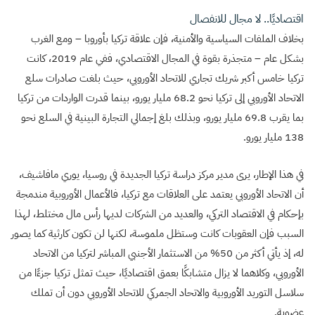
اقتصاديًا.. لا مجال للانفصال
بخلاف الملفات السياسية والأمنية، فإن علاقة تركيا بأوروبا – ومع الغرب
بشكل عام – متجذرة بقوة في المجال الاقتصادي، ففي عام 2019، كانت
تركيا خامس أكبر شريك تجاري للاتحاد الأوروبي، حيث بلغت صادرات سلع
الاتحاد الأوروبي إلى تركيا نحو 68.2 مليار يورو، بينما قدرت الواردات من تركيا
بما يقرب 69.8 مليار يورو، وبذلك بلغ إجمالي التجارة البينية في السلع نحو
138 مليار يورو.
في هذا الإطار، يرى مدير مركز دراسة تركيا الجديدة في روسيا، يوري مافاشيف،
أن الاتحاد الأوروبي يعتمد على العلاقات مع تركيا، فالأعمال الأوروبية مندمجة
بإحكام في الاقتصاد التركي، والعديد من الشركات لديها رأس مال مختلط، لهذا
السبب فإن العقوبات كانت وستظل ملموسة، لكنها لن تكون كارثية كما يصور
له، إذ يأتي أكثر من 50% من الاستثمار الأجنبي المباشر لتركيا من الاتحاد
الأوروبي، وكلاهما لا يزال متشابكًا بعمق اقتصاديًا، حيث تمثل تركيا جزءًا من
سلاسل التوريد الأوروبية والاتحاد الجمركي للاتحاد الأوروبي دون أن تملك
عضوية.