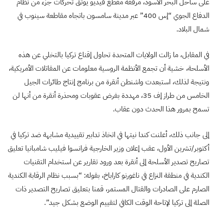
على ساحل البحر الأسود، مرفقة مقطع فيديو يوثق تحركات جزء من نظام
الدفاع الجوي “إس 400” عبر مدينة سامسون باتجاه مقاطعة سينوب في
شمال البلاد.
في المقابل، ما زالت الولايات المتحدة تحاول إقناع تركيا بالتخلي عن هذه
الأسلحة، خشية أن تجمع الأنظمة الروسية معلومات عن المقاتلات الأمريكية،
ونتيجة لذلك، استبعدت واشنطن أنقرة من برنامج إنتاج طائرات الجيل
الخامس من طراز إف 35، مهددة بفرض عقوبات ومحذرة أنقرة من أنها لن
تسمح بمرور هذا الحدث دون عقاب.
إلى جانب ذلك، أعلنت كندا نيتها في اتخاذ تدابير تقييدية مشابهة ضد تركيا في
أكتوبر/تشرين الأول، عقب إعلان وزير الخارجية فرانسوا فيليب شامبانيا تعليق
تصاريح تصدير الأسلحة إلى أنقرة بعد ورود تقارير عن استخدام التقنيات
الكندية في منطقة النزاع في ناغورنو كاراباخ، بقوله: “بسبب نظام الرقابة الكندية
الصارم على الصادرات والقتال المستمر، قمنا بتعليق تصاريح التصدير ذات
الصلة إلى تركيا لإتاحة الوقت الكافي لتقييم الوضع بشكل جيد”.