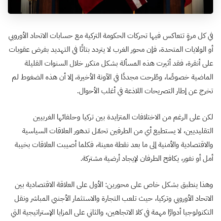
في كل مرةٍ تتعاكس فيها تحركات الحكومة التركية مع حسابات الاتحاد الأوروبي
أو الولايات المتحدة، فإن محور الغرب لا يتردد بتاتًا في التهديد بفرض عقوبات
على أنقرة، فقد أثيرت هذه المسألة بشكل متكرر خلال السنوات القليلة
الماضية خصوصًا، وطُرحت مجددًا في الآونة الأخيرة، إلا أن هذه الضغوط لم
تخرج عن إطار التصريحات اللاذعة في أغلب الأحوال.
لكن على الرغم من الاختلافات المتزايدة بين تركيا وحلفائها الغربيين
التقليديين، لا يستطيع أي من الطرفين تحمّل تدهور العلاقات السياسية
والاقتصادية والأمنية إلى ما بعد نقطة معينة، فكلما أصيبت العلاقات بخيبة
أمل أو نفور، يكافح الطرفان لإيجاد أرضية مشتركة.
وهذا ينطبق بشكل خاص على محورين: الأول على العلاقة الاقتصادية بين
الاتحاد الأوروبي وتركيا، حيث تلعب التجارة والاستثمار الأجنبي المباشر ونقل
التكنولوجيا أدوارًا مهمة في كلا الاتجاهين، والثاني على المزايا الإستراتيجية التي