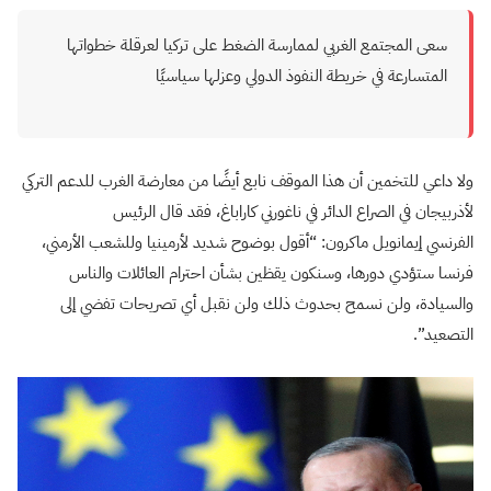
سعى المجتمع الغربي لممارسة الضغط على تركيا لعرقلة خطواتها
المتسارعة في خريطة النفوذ الدولي وعزلها سياسيًا
ولا داعي للتخمين أن هذا الموقف نابع أيضًا من معارضة الغرب للدعم التركي
لأذربيجان في الصراع الدائر في ناغورني كاراباغ، فقد قال الرئيس
الفرنسي إيمانويل ماكرون: “أقول بوضوح شديد لأرمينيا وللشعب الأرمني،
فرنسا ستؤدي دورها، وسنكون يقظين بشأن احترام العائلات والناس
والسيادة، ولن نسمح بحدوث ذلك ولن نقبل أي تصريحات تفضي إلى
التصعيد”.