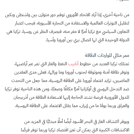
من ناحية أخرى، إذا أراد الاتحاد الأوروبي توفير دور متوازن بين واشنطن وبكين
لتقليل التوترات العالمية والاستفادة من التجارة الآسيوية، فيجب اعتبار
التعاون السياسي مع تركيا أمرًا لا مفر منه، فبصرف النظر عن روسيا، تركيا هي
الدولة الوحيدة التي لها اتصال بري بين أوروبا وآسيا.
ممر مثالي للواردات الطاقة
تمتلك تركيا العديد من خطوط
أنابيب
النفط والغاز التي تمر عبر أراضيها،
وتوفر طاقة آمنة وموثوقة لجنوب أوروبا وما ورائها، فعلى مدى العقدين
الماضيين، تزايد اعتماد أوروبا على الطاقة الروسية، مما جعل من التحدث
ضد التدخل الروسي في أوكرانيا أمرًا مكلفًا وصعبًا، ومن هذه الناحية توفر تركيا
للدول الأوروبية فرصة تشتد الحاجة إليها لاستعادة الطاقة من أذربيجان
والعراق وربما يومًا ما من إيران، مما يقلل الاعتماد على الطاقة الروسية.
ويوفر اكتشاف الغاز في البحر الأسود أيضًا أملًا مبدئيًا في المزيد من
الاكتشافات الكبيرة التي يمكن أن تعزز اقتصاد تركيا وربما توفر فرصًا