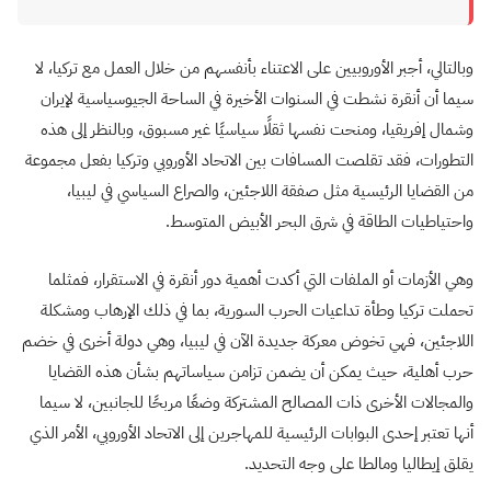
وبالتالي، أجبر الأوروبيين على الاعتناء بأنفسهم من خلال العمل مع تركيا، لا
سيما أن أنقرة نشطت في السنوات الأخيرة في الساحة الجيوسياسية لإيران
وشمال إفريقيا، ومنحت نفسها ثقلًا سياسيًا غير مسبوق، وبالنظر إلى هذه
التطورات، فقد تقلصت المسافات بين الاتحاد الأوروبي وتركيا بفعل مجموعة
من القضايا الرئيسية مثل صفقة اللاجئين، والصراع السياسي في ليبيا،
واحتياطيات الطاقة في شرق البحر الأبيض المتوسط.
وهي الأزمات أو الملفات التي أكدت أهمية دور أنقرة في الاستقرار، فمثلما
تحملت تركيا وطأة تداعيات الحرب السورية، بما في ذلك الإرهاب ومشكلة
اللاجئين، فهي تخوض معركة جديدة الآن في ليبيا، وهي دولة أخرى في خضم
حرب أهلية، حيث يمكن أن يضمن تزامن سياساتهم بشأن هذه القضايا
والمجالات الأخرى ذات المصالح المشتركة وضعًا مربحًا للجانبين، لا سيما
أنها تعتبر إحدى البوابات الرئيسية للمهاجرين إلى الاتحاد الأوروبي، الأمر الذي
يقلق إيطاليا ومالطا على وجه التحديد.