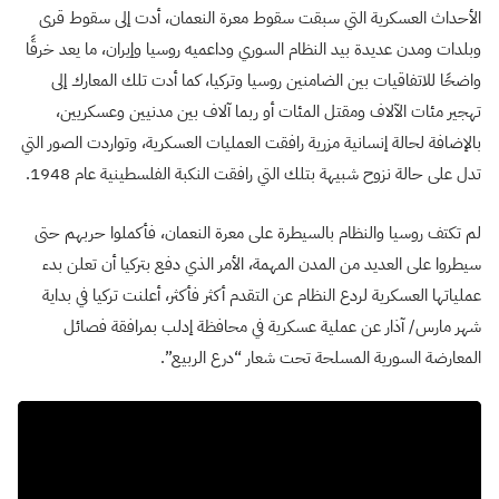
الأحداث العسكرية التي سبقت سقوط معرة النعمان، أدت إلى سقوط قرى
وبلدات ومدن عديدة بيد النظام السوري وداعميه روسيا وإيران، ما يعد خرقًا
واضحًا للاتفاقيات بين الضامنين روسيا وتركيا، كما أدت تلك المعارك إلى
تهجير مئات الآلاف ومقتل المئات أو ربما آلاف بين مدنيين وعسكريين،
بالإضافة لحالة إنسانية مزرية رافقت العمليات العسكرية، وتواردت الصور التي
تدل على حالة نزوح شبيهة بتلك التي رافقت النكبة الفلسطينية عام 1948.
لم تكتف روسيا والنظام بالسيطرة على معرة النعمان، فأكملوا حربهم حتى
سيطروا على العديد من المدن المهمة، الأمر الذي دفع بتركيا أن تعلن بدء
عملياتها العسكرية لردع النظام عن التقدم أكثر فأكثر، أعلنت تركيا في بداية
شهر مارس/ آذار عن عملية عسكرية في محافظة إدلب بمرافقة فصائل
المعارضة السورية المسلحة تحت شعار “درع الربيع”.