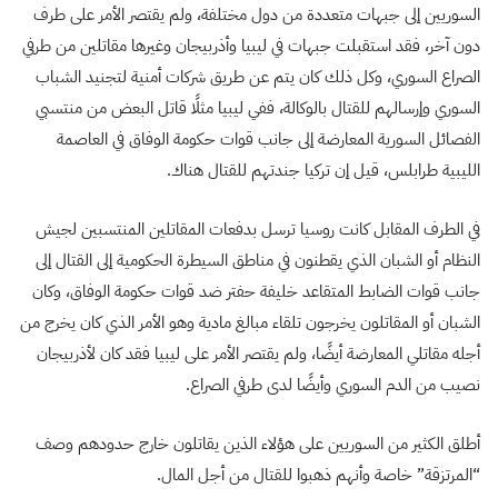
السوريين إلى جبهات متعددة من دول مختلفة، ولم يقتصر الأمر على طرف
دون آخر، فقد استقبلت جبهات في ليبيا وأذربيجان وغيرها مقاتلين من طرفي
الصراع السوري، وكل ذلك كان يتم عن طريق شركات أمنية لتجنيد الشباب
السوري وإرسالهم للقتال بالوكالة، ففي ليبيا مثلًا قاتل البعض من منتسبي
الفصائل السورية المعارضة إلى جانب قوات حكومة الوفاق في العاصمة
الليبية طرابلس، قيل إن تركيا جندتهم للقتال هناك.
في الطرف المقابل كانت روسيا ترسل بدفعات المقاتلين المنتسبين لجيش
النظام أو الشبان الذي يقطنون في مناطق السيطرة الحكومية إلى القتال إلى
جانب قوات الضابط المتقاعد خليفة حفتر ضد قوات حكومة الوفاق، وكان
الشبان أو المقاتلون يخرجون تلقاء مبالغ مادية وهو الأمر الذي كان يخرج من
أجله مقاتلي المعارضة أيضًا، ولم يقتصر الأمر على ليبيا فقد كان لأذربيجان
نصيب من الدم السوري وأيضًا لدى طرفي الصراع.
أطلق الكثير من السوريين على هؤلاء الذين يقاتلون خارج حدودهم وصف
“المرتزقة” خاصة وأنهم ذهبوا للقتال من أجل المال.