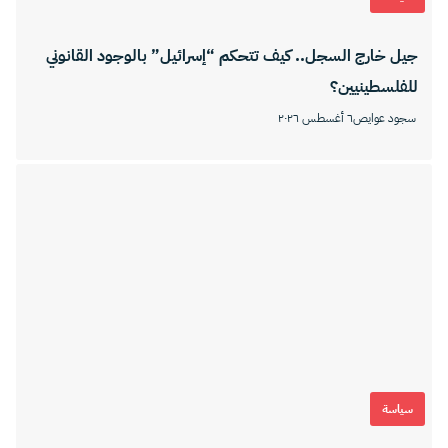
جيل خارج السجل.. كيف تتحكم “إسرائيل” بالوجود القانوني
للفلسطينيين؟
سجود عوايص
٦ أغسطس ٢٠٢٦
سياسة