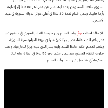
والمعارضة. ولعلّ من أهمها عبد الحليم خدام، النائب السابق للرئيس
السوري حافظ الأسد ومن بعده ابنه بشار، عن عمر ناهز 88 عاما إثر إصابته
بأزمة قلبية، وعمل خدام لمدة 30 عامًا في أعلى دوائر الدولة السورية في عهد
الأسدين.
بالإضافة لخدام،
توفي
وليد المعلم وزير خارجية النظام السوري في دمشق عن
عمر يناهز الـ 79 عامًا، قضى جزءًا كبيرًا منها في أروقة الدبلوماسية السوريّة،
وعاصر المعلم حكم حافظ الأسد وابنه بشار الذي عينه وزيرًا للخارجية. ونعت
حكومة النظام المعلم، بعد عمل استمر نحو 56 عامًا في الوزارة، ولم تذكر
الحكومة أي تفاصيل عن سبب وفاة المعلم.