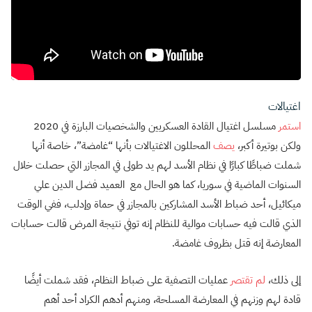
اغتيالات
استمر
مسلسل اغتيال القادة العسكريين والشخصيات البارزة في 2020
ولكن بوتيرة أكبر،
يصف
المحللون الاغتيالات بأنها “غامضة”، خاصة أنها
شملت ضباطًا كبارًا في نظام الأسد لهم يد طولى في المجازر التي حصلت خلال
السنوات الماضية في سوريا، كما هو الحال مع العميد فضل الدين علي
ميكائيل، أحد ضباط الأسد المشاركين بالمجازر في حماة وإدلب، ففي الوقت
الذي قالت فيه حسابات موالية للنظام إنه توفي نتيجة المرض قالت حسابات
المعارضة إنه قتل بظروف غامضة.
إلى ذلك،
لم تقتصر
عمليات التصفية على ضباط النظام، فقد شملت أيضًا
قادة لهم وزنهم في المعارضة المسلحة، ومنهم أدهم الكراد أحد أهم