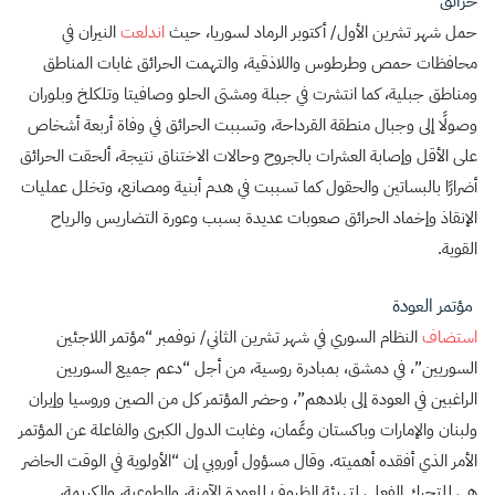
حرائق
حمل شهر تشرين الأول/ أكتوبر الرماد لسوريا، حيث
اندلعت
النيران في
محافظات حمص وطرطوس واللاذقية، والتهمت الحرائق غابات المناطق
ومناطق جبلية، كما انتشرت في جبلة ومشتى الحلو وصافيتا وتلكلخ وبلوران
وصولًا إلى وجبال منطقة القرداحة، وتسببت الحرائق في وفاة أربعة أشخاص
على الأقل وإصابة العشرات بالجروح وحالات الاختناق نتيجة، ألحقت الحرائق
أضرارًا بالبساتين والحقول كما تسببت في هدم أبنية ومصانع، وتخلل عمليات
الإنقاذ وإخماد الحرائق صعوبات عديدة بسبب وعورة التضاريس والرياح
القوية.
مؤتمر العودة
استضاف
النظام السوري في شهر تشرين الثاني/ نوفمبر “مؤتمر اللاجئين
السوريين”، في دمشق، بمبادرة روسية، من أجل “دعم جميع السوريين
الراغبين في العودة إلى بلادهم”، وحضر المؤتمر كل من الصين وروسيا وإيران
ولبنان والإمارات وباكستان وعًمان، وغابت الدول الكبرى والفاعلة عن المؤتمر
الأمر الذي أفقده أهميته. وقال مسؤول أوروبي إن “الأولوية في الوقت الحاضر
هي للتحرك الفعلي لتهيئة الظروف للعودة الآمنة، والطوعية، والكريمة،