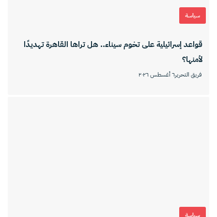
سياسة
قواعد إسرائيلية على تخوم سيناء.. هل تراها القاهرة تهديدًا
لأمنها؟
فريق التحرير
٦ أغسطس ٢٠٢٦
سياسة