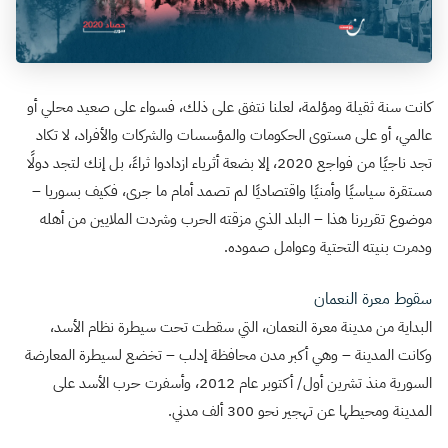
كانت سنة ثقيلة ومؤلمة، لعلنا نتفق على ذلك، فسواء على صعيد محلي أو
عالمي، أو على مستوى الحكومات والمؤسسات والشركات والأفراد، لا تكاد
تجد ناجيًا من فواجع 2020، إلا بضعة أثرياء ازدادوا ثراءً، بل إنك لتجد دولًا
مستقرة سياسيًا وأمنيًا واقتصاديًا لم تصمد أمام ما جرى، فكيف بسوريا –
موضوع تقريرنا هذا – البلد الذي مزقته الحرب وشردت الملايين من أهله
ودمرت بنيته التحتية وعوامل صموده.
سقوط معرة النعمان
البداية من مدينة معرة النعمان، التي سقطت تحت سيطرة نظام الأسد،
وكانت المدينة – وهي أكبر مدن محافظة إدلب – تخضع لسيطرة المعارضة
السورية منذ تشرين أول/ أكتوبر عام 2012، وأسفرت حرب الأسد على
المدينة ومحيطها عن تهجير نحو 300 ألف مدني.