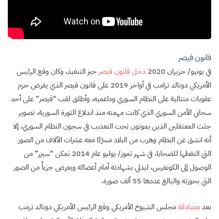
قانون قيصر
في يونيو/ حزيران 2020
دخل قانون قيصر
حيز التنفيذ، وكان وقع الرئيس
الأمريكي دونالد ترامب في أواخر 2019 على قانون قيصر الذي يفرض حزم
عقوبات متتالية على النظام السوري وداعميه، وأطلق لقب “قيصر” على أحد
سجاني الأمن السوري الذي كانت مهمته منذ اندلاع الثورة السورية، تصوير
جثث المعتقلين الذين يموتون تحت التعذيب في سجون النظام السوري، إلا
أنه انشق عن النظام وهرب من البلاد مسرّبًا معه عشرات الآلاف من الصور
التي التقطها للضحايا، في شهر تموز/ يوليو عام 2014 تمكن “سيزر” من
الوصول إلى الكونغرس، ليدلي بشهادته أمام أعضائه ويعرض جزءاً من الصور
التي بحوزته والبالغ عددها 55 ألف صورة.
بعد
مصادقة
مجلس الشيوخ الأمريكي وقع الرئيس الأمريكي دونالد ترمب