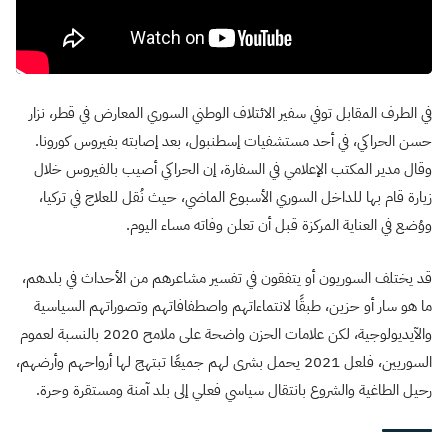
في الطرف المقابل توفي سفير الائتلاف الوطني السوري المعارض في قطر، نزار
حسن الحراكي، في أحد مستشفيات إسطنبول، بعد إصابته بفيروس كورونا.
وقال مدير المكتب الإعلامي في السفارة، إن الحراكي أصيب بالفيروس خلال
زيارة قام بها للداخل السوري الأسبوع الماضي، حيث نُقل للعلاج في تركيا،
ووُضع في العناية المركزة قبل أن تعلن وفاته مساء اليوم.
قد يختلف السوريون أو يتفقون في تفسير مشاعرهم من الأحداث في بلدهم،
ما هو سار أو حزين، طبقًا لانتماءاتهم واصطفافاتهم وتصوراتهم السياسية
والآيديولوجية، لكن علامات الحزن واضحة على ملامح 2020 بالنسبة لعموم
السوريين، فلعل 2021 يحمل بشرى لهم جميعًا تبتهج لها أرواحهم وأرضهم،
رحيل الطاغية والشروع بانتقال سياسي فعلي إلى بلد آمنة ومستقرة وحرة.