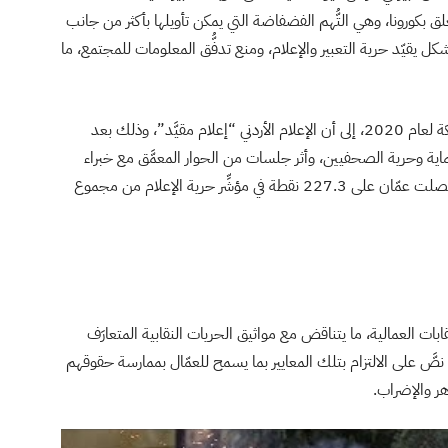
ق بكورونا، وهي التُّهم الفضفاضة التي يمكن تأويلها بأكثر من جانب
كل يقيّد حرية التعبير والإعلام، ومنع تدفُّق المعلومات للمجتمع، ما
وتوصّل التقرير الخاص برصد مؤشِّر حرية الإعلام في المملكة لعام 2020، إلى أن الإعلام الأردني “إعلام مقيَّد”، وذلك بعد
حماية وحرية الصحفيين، وأثر جلسات من الحوار المعمَّق مع خبراء
وخبيرات في ميدان الإعلام والقانون وحقوق الإنسان، إذ حصلت عمّان على 227.3 نقطة في مؤشِّر حرية الإعلام من مجموع
بات العمالية، ما يتناقض مع مواثيق الحريات النقابية المتعارَف
ي نصَّ على الالتزام بتلك المعايير بما يسمح للعمّال بممارسة حقوقهم
هر والإضراب.