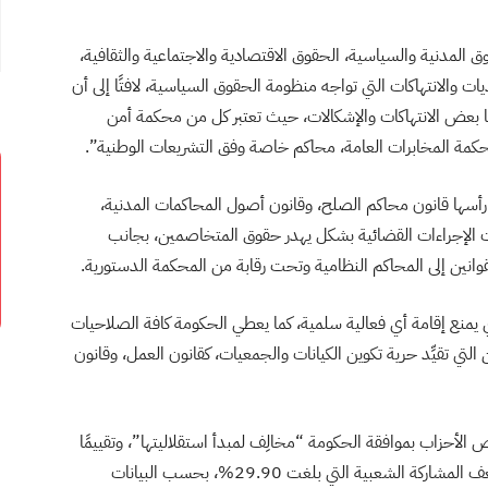
ن 3 فصول رئيسية (الحقوق المدنية والسياسية، الحقوق الاقتصادية والاجتماعية والثقافية،
يات والانتهاكات التي تواجه منظومة الحقوق السياسية، لافتًا إلى أن
ها بعض الانتهاكات والإشكالات، حيث تعتبر كل من محكمة أمن
حكمة المخابرات العامة، محاكم خاصة وفق التشريعات الوطنية”.
 رأسها قانون محاكم الصلح، وقانون أصول المحاكمات المدنية،
رت الإجراءات القضائية بشكل يهدر حقوق المتخاصمين، بجانب
انين إلى المحاكم النظامية وتحت رقابة من المحكمة الدستورية.
ي يمنع إقامة أي فعالية سلمية، كما يعطي الحكومة كافة الصلاحيات
ن التي تقيِّد حرية تكوين الكيانات والجمعيات، كقانون العمل، وقانون
يص الأحزاب بموافقة الحكومة “مخالِف لمبدأ استقلاليتها”، وتقييمًا
للانتخابات النيابية التي جرت العام الماضي، كشف عن ضعف المشاركة الشعبية التي بلغت 29.90%، بحسب البيانات