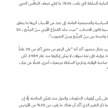
الصادرة عن الهيئة المستقلّة للانتخاب مقارنةً بالانتخابات النيابية السابقة التي بلغت 36%، ما يُظهِر ضعف التنافُس الحزبي
 السياسية والمجتمعية العامة، إلى عدد من الأسباب أبرزها ما يتعلق
بآليات وأدوات التعامل مع الشباب، خاصة بالتشريعات لا سيما قانون الانتخاب، “حيث حدّد المُشرِّع الأردني سنّ الترشُّح بـ 30
المدير التنفيذي لمركز حرية الصحفيين، المُشرف على التقرير، نضال منصور، أكد أنه “على الرغم من مضي أكثر من 30 عاماً
على استئناف الحياة البرلمانية والحزبية في الأردن بعد حقبة عرفية، فإن ثمة تحولات لا يمكن إنكارها منذ عام 1989، لكن
صاحبة الولاية، وتنازعها السلطة مرجعيات أخرى، فضلًا عن غياب
.
على رأس أولويات الحكومات والدول منذ تفشّي الجائحة، إلّا إن
الوضع في المملكة ربما يكون مغايرًا بصورة أو بأخرى، حسبما ذكر التقرير الذي أكّد أن هناك ما يقرب من 30% من الأردنيين