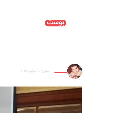
الرئيسية
سياسة
ا
الأردن: الجائحة تضع حق
عماد عنان
نشر في ٩ يوليو ,٢٠٢١