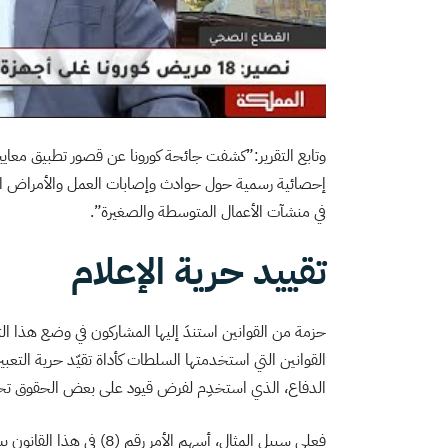
وتابع التقرير:”كشفت جائحة كورونا عن قصور تطبيق معايير ا
إحصائية رسمية حول حوادث وإصابات العمل والأمراض الم
في منشآت الأعمال المتوسطة والصغيرة”.
تقييد حرية الإعلام
حزمة من القوانين استندَ إليها المشاركون في وضع هذا ال
القوانين التي استخدمتها السلطات كأداة تقيّد حرية التعبي
الدفاع، الذي استخدِم لفرض قيود على بعض الحقوق تحت 
فعلى سبيل المثال، أسهم ال