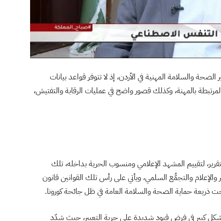
لصحة والسلامة المهنية في الأردن، إذ لا تتوفر قواعد بيانات
رتبطة بالمهنة، وكذلك قصور واضح في عمليات الرقابة والتفتيش،
تقرير، لتقييم المشهد الإعلامي ومنسوب الحرية بداخله، تلك
ر والإعلام والتجمُّع السلمي، ويأتي على رأس تلك القوانين قانون
ذريعة حماية الصحة والسلامة العامة في ظل جائحة كورونا.
أمر رقم (8) في هذا القانون بشكل كبير في فرض قيود شديدة على حرية التعبير، حيث شدّد