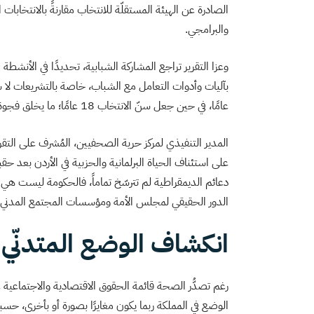
والبرامجي.
وعزا التقرير تراجع المشاركة الشبابية، تحديدًا في الأنشطة
عامًا، في حين جعل سنّ الانتخاب 18 عامًا؛ ما يخلق فجوة واضحة بين سنّ الترشُّح وسنّ التصويت”.
دعائم الديمقراطية لم تترسّخ تماماً، فالحكومة ليست هي 
الدور الحقيقي لمجلس الأمة ومؤسسات المجتمع المدني”
انكشاف الوضع المتدنّي
رغم تصدُّر الصحة قائمة الحقوق الاقتصادية والاجتماعية 