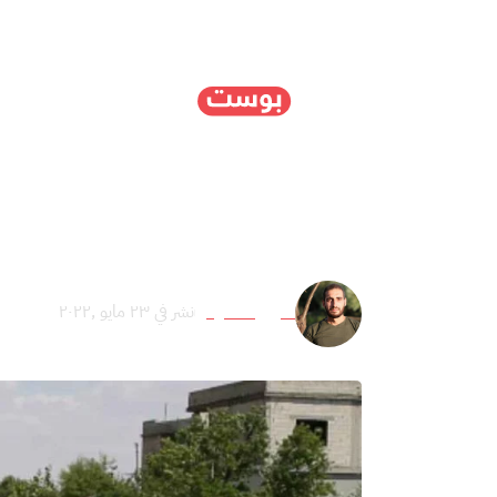
الرئيسية
سياسة
ا
الأرض المحروقة.. كيف د
هارون الأسود
نشر في ٢٣ مايو ,٢٠٢٢