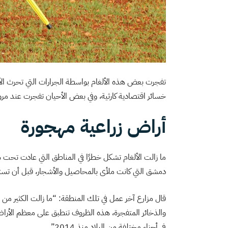
تفجرت بعض هذه الألغام بواسطة الجرارات التي تحرث الأ
خسائر اقتصادية كارثية، وفي بعض الأحيان تفجرت عند مرو
أراض زراعية مهجورة
ما زالت الألغام تشكل خطرًا في المناطق التي عادت تحت 
دمشق التي كانت ملأى بالمحاصيل والأشجار، قبل أن تستحوذ 
قال مزارع آخر عمل في تلك المنطقة: “ما زالت الكثير من ال
والذخائر المتفجرة، هذه الظروف تنطبق على معظم الأراض
في أجزاء مختلفة من البلاد منذ 2014”.