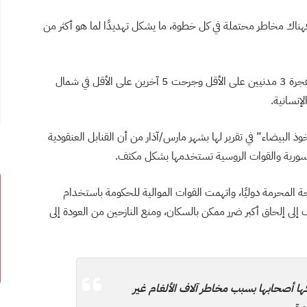
 فهناك مخاطر محتملة في كل خطوة، ما يشكل تهديدًا لما هو أكثر من
في أبريل/نيسان، قتلت العبوات الناسفة والذخائر غير المتفجرة 3 مدنيين على الأقل وجرحت 5 آخرين على الأقل في شمال
إنسانية.
 البيضاء” في تقرير لها بشهر مارس/آذار من أن القنابل العنقودية
السورية والقوات الروسية تستخدمها بشكل مكثف.
نوعًا مختلفًا من الأسلحة المحرمة دوليًا، واتهمت القوات الموالية للحكومة باستخدام
إلى إلحاق أكبر ضرر ممكن بالسكان، ومنع النازحين من العودة إلى
ها أصحابها بسبب مخاطر آلاف الألغام غير