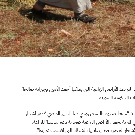
 تعد الأراضي الزراعية التي يملكها أحمد الأمين وجيرانه صالحة
وات الحكومة السورية.
لب: “سقط صاروخ باليستي روسي هنا الشهر الماضي فدمر أشجار
، دمر القصف العشوائي التربة وجعل الأراضي الزراعية صخرية وغير مناسبة للزراعة،
ار المعمرة بعد إصابتها بالشظايا التي أفسدت ثمارها”.