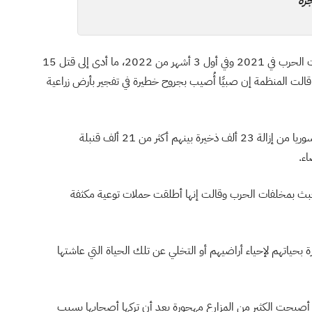
رة
قالت المنظمة إنها استجابت لـ20 تفجيرًا سببتهم مخلفات الحرب في 2021 وفي أول 3 أشهر من 2022، ما أدى إلى قتل 15
رين، وفي يوم الأربعاء قالت المنظمة إن صبيًا أُصيب بجروح خطيرة في تفجير بأرض زراعية
تمكن فريق الذخائر غير المتفجرة في المنظمة شمال غرب سوريا من إزالة 23 ألف ذخيرة بينهم أكثر من 21 ألف قنبلة
بث بمخلفات الحرب وقالت إنها أطلقت حملات توعية مكثفة
رة بحياتهم لإحياء أراضيهم أو التخلي عن تلك الحياة التي عاشتها
أصبحت الكثير من المزارع مهجورة بعد أن تركها أصحابها بسبب