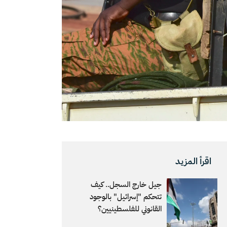
اقرأ المزيد
جيل خارج السجل.. كيف
تتحكم "إسرائيل" بالوجود
القانوني للفلسطينيين؟