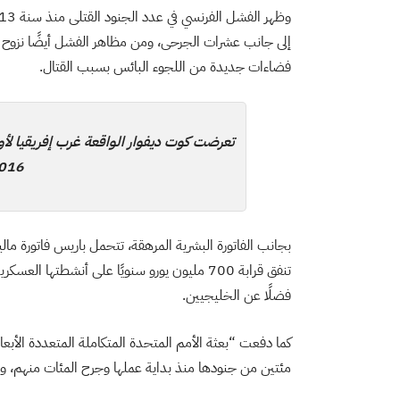
إلى جانب عشرات الجرحى، ومن مظاهر الفشل أيضًا نزوح 
فضاءات جديدة من اللجوء البائس بسبب القتال.
تعرضت كوت ديفوار الواقعة غرب إفريقيا لأو
016
بجانب الفاتورة البشرية المرهقة، تتحمل باريس فاتورة م
تنفق قرابة 700 مليون يورو سنويًا على أنشطتها
فضلًا عن الخليجيين.
كما دفعت “بعثة الأمم المتحدة المتكاملة المتعددة الأبعاد 
مئتين من جنودها منذ بداية عملها وجرح المئات منهم، وتعد حا