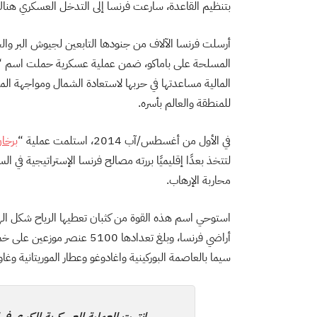
بتنظيم القاعدة، سارعت فرنسا إلى التدخل العسكري هناك
المسلحة على باماكو، ضمن عملية عسكرية حملت اسم “س
المالية مساعدتها في حربها لاستعادة الشمال ومواجهة الم
للمنطقة والعالم بأسره.
في الأول من أغسطس/آب 2014، استلمت عملية “
برخا
لتتخذ بعدًا إقليميًا بررته مصالح فرنسا الإستراتيجية في ا
محاربة الإرهاب.
استوحي اسم هذه القوة من كثبان تعطيها الرياح شكل اله
أراضي فرنسا، وبلغ تعدادها 0
سيما بالعاصمة البوركينية واغادوغو وعطار الموريتانية وغاو 