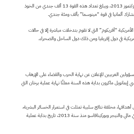
كما تنشر الأمم المتحدة قوتها في منطقة الساحل منذ يوليو/تموز 2013، ويبلغ تعداد هذه القوة 13 ألف جندي من الخوذ
وتشارك ألمانيا في قوة “مينوسما” بألف ومئة جندي.
أمريكية “أفريكوم” التي لا تقوم بتدخلات مباشرة إلا في حالات
ريكية في دول إفريقيا ومن ذلك دول الساحل والصحراء.
ولين الغربيين للإعلان عن نهاية الحرب والقضاء على الإرهاب
إيمانويل ماكرون بداية هذه السنة معلنًا نهاية عملية برخان التي
أهدافها، مخلفة نتائج سلبية تمثلت في استمرار الخسائر البشرية،
إذ قتل أكثر من 8 آلاف شخص، معظمهم من المدنيين، في مالي والنيجر وبوركينافاسو منذ سنة 2013، تاريخ بداية عملية