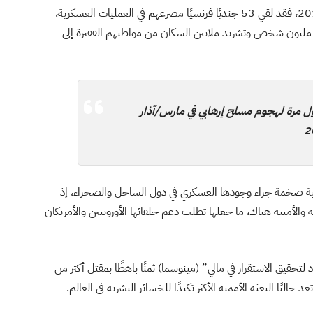
وظهر الفشل الفرنسي في عدد الجنود القتلى منذ سنة 2013، فقد لقي 53 جنديًا فرنسيًا مصرعهم في العمليات العسكرية،
مليون شخص وتشريد ملايين السكان من مواطنهم الفقيرة إلى
ل مرة لهجوم مسلح إرهابي في مارس/آذار
2
الية ضخمة جراء وجودها العسكري في دول الساحل والصحراء، إذ
 العسكرية والأمنية هناك، ما جعلها تطلب دعم حلفائها الأوروبيين والأمريكان
لتحقيق الاستقرار في مالي” (مينوسما) ثمنًا باهظًا بمقتل أكثر من
ليًا البعثة الأممية الأكثر تكبدًا للخسائر البشرية في العالم.