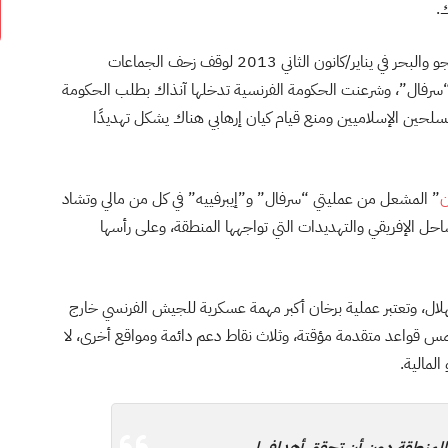
.
أرسلت فرنسا الآلاف من جنودها التابعين لجيوش البر والجو والبحر في يناير/كانون الثاني 2013 لوقف زحف الجماعات
رفال”، وشرعنت الحكومة الفرنسية تدخلها آنذاك بطلب الحكومة
سلحين الإسلاميين ومنع قيام كيان إرهابي هناك يشكل تهديدًا
ن
” المشعل من عمليتي “سرفال” و”إيبرفييه” في كل من مالي وتشاد
لساحل الإفريقي والتهديدات التي تواجهها المنطقة، وعلى رأسها
لال، وتعتبر عملية برخان أكبر مهمة عسكرية للجيش الفرنسي خارج
510 عنصر موزعين على خمس قواعد متقدمة مؤقتة، وثلاث نقاط دعم دائمة ومواقع أخرى، لا
المالية.