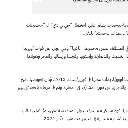
 المنطقة دون أن تحقق أهدافها
مية ووحدات يطلق عليها اختصارًا “جي تي دي” أو “مجموعات
ة ومعدات لوجستية للنقل.
في المنطقة، ضمن مجموعة “تاكوبا” وهي عبارة عن قوات أوروبية
مهورية التشيك والدنمارك وإستونيا وفرنسا وإيطاليا والمجر وهولندا
كما توجد هناك قوة أوروبية تضم 620 عسكريًا من 28 بلدًا أوروبيًا، بدأت عملها في فبراير/شباط 2013، وكان تفويضها بادئ
 والتجهيز، من دون المشاركة في المعارك وتم في مرحلة لاحقة توسيع
حراء قوة عسكرية مشتركة لدول المنطقة، تضم رسميًا ثماني كتائب
تشادية منتشرة في النيجر منذ مارس/آذار 2021.