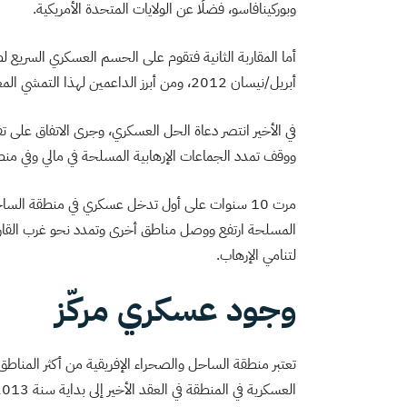
وبوركينافاسو، فضلًا عن الولايات المتحدة الأمريكية.
أما المقاربة الثانية فتقوم على الحسم العسكري السريع 
أبريل/نيسان 2012، ومن أبرز الداعمين لهذا التمشي المغرب والنيجر وتشاد وكوت ديفوار ونيجيريا، إلى جانب فرنسا.
في الأخير انتصر دعاة الحل العسكري، وجرى الاتفاق على
ووقف تمدد الجماعات الإرهابية المسلحة في مالي وفي من
مرت 10 سنوات على أول تدخل عسكري في منطقة الس
المسلحة ارتفع ووصل مناطق أخرى وتمدد نحو غرب القا
لتنامي الإرهاب.
وجود عسكري مركّز
تعتبر منطقة الساحل والصحراء الإفريقية من أكثر المناطق ف
العسكرية في المنطقة في العقد الأخير إلى بداية سنة 2013، فمع سقوط شمال