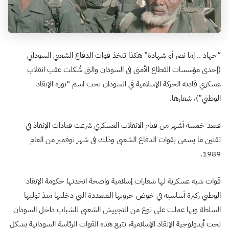
“جهاد .. إما نصر أو شهادة” هكذا تتخذ قوات الدفاع الشعبي السوداني
(إحدى مؤسسات القطاع الأمني في السودان والتي شُكلت عقب انقلاب
عسكري قادته الحركة الإسلامية في السودان تحت اسم “ثورة الإنقاذ
الوطني”)، شعارها.
فبعد خمسة أشهر من قيام الانقلاب العسكري شرعت قيادات الإنقاذ في
تقنين ما يسمى بقوات الدفاع الشعبي وذلك في شهر نوفمبر من العام
1989.
قوات شبه عسكرية لها شعارات إسلامية واضحة اتخذتها حكومة الإنقاذ
الوطني ركيزة أساسية في خوض حروبها المتعددة التي دخلتها منذ توليها
السلطة وبها عملت على نوع من التجييش الشعبي للشباب داخل السودان
تحت أيدولوجية الإنقاذ الإسلامية، تتبع هذه القوات الرئاسة السودانية بشكل