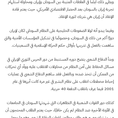
ويظهر ذلك أيضًا في العلاقات المتينة بين السودان وإيران ومحاولة استلهام
تجربة إيران بالسودان بعد الحصار الاقتصادي الأمريكي، حيث يعتبر قادة
الإنقاذ أن إيران هي شريك لثورة الإنقاذ.
وفيما يبدو أنه لولا الضغوطات الخليجية على النظام السوداني لكان لإيران
دورًا أكبر من ذلك في السودان، وخصوصًا في تشكيل المؤسسات الأمنية والتي
ساهمت بالفعل في تدريبها بأوائل حكم الحركة الإسلامية في التسعينيات.
وبدأ الدفاع الشعبي يتضح دوره المستنبط من دور الحرس الثوري الإيراني في
مسائل الحفاظ على أمن النظام من محاولات الانقلاب عليه ووأد أي تحركات
من الممكن أن تتخذ ضده؛ وبالفعل فقد ساهم الدفاع الشعبي في عمليات
إحباط مخططات انقلاب على نظام البشير في غير مرة كانت أبرزها في عام
2001 فيما عرف بانقلاب الدفعة 40 حربية.
كذلك دور القوات الشعبية في التظاهرات التي شهدتها السودان في الجامعات
في الآونة الأخيرة ضد النظام لم يكن خافيًا، حيث يعتبر الطلاب المحتجون أن
من يشتبك معهم هم طلاب موالون لقوات الدفاع الشعبي وهو ما يجعل