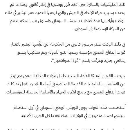
تلك المليشيات بالسلاح حتى اتخذ قرار بوضعها في إطار قانوني وهذا ما لم
يحدث بسبب حركة الإنقاذ في الجيش والتي تزعمها العميد عمر البشير في ذلك
الوقت وأزاح بها عدة قيادات بالجيش السوداني واستولى على الحكم بدعم
من الحركة الإسلامية في السودان.
في ذلك الوقت صدر مرسوم قانوني من الحكومة التي ترأسها البشير باعتبار
قوات الدفاع الشعبي مؤسسة رسمية تتبع للدولة وتم تشكيلها بنسق
إسلامي جديد وعرفت باسم “قوة المجاهدين”.
جرت حالة من التعبئة العامة للتجنيد داخل قوات الدفاع الشعبي مع نوع
من الاستعياب للمليشيات القديمة المنتشرة في أرجاء البلاد وبالفعل تشكلت
قوات الدفاع الشعبي مع ترويج لفكرة الجهاد والأسلمة الحاصلة للمؤسسات.
اُستخدمت هذه القوات بجوار الجيش الوطني السوداني في أول استخدام
سياسي لصد المتمردين في الولايات المختلفة داخل الحرب الأهلية.