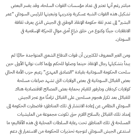
مباشر رغم أنها تعتبر في عداد مؤسسات القوات السلحة، وقد يفسر البعض
تشكيل هذه القوات الشبه عسكرية وتدريبها وتبعيتها للرئيس السوداني “عمر
البشير” إلى عدم ثقة حكومة الإنقاذ الوطني في الجيش الذي يعرف ثقافة
الانقلابات جيدًا وكنوع من خلق ذراعٍ أمني موالٍ للحركة الإسلامية في
السودان.
ومن الغير المعروف للكثيرين أن قوات الدفاع الشعبي المتواجدة حاليًا لم
يبدأ بتشكيلها رجال الإنقاذ حينما وصلوا للحكم وإنما كانت نواتها الأولى حين
سلحت الحكومة السودانية بقيادة “الصادق المهدي” زعيم حزب الأمة الحالي
بعض القبائل السودانية في بعض الولايات التي تشهد صراعات مسلحة
كولايات كردفان ودارفور للقيام بحماية بعض المصالح الاقتصادية هناك
للقبائل بعد تكرار هجوم مسلحين على القبائل تزامنًا مع عجز الجيش
السوداني النظامي عن إعادة الانتشار في تلك المناطق؛ فاضطرت الحكومة إلى
إمداد تلك القبائل بالسلاح اللازم حتى تكونت مجموعة من المليشيات
المسلحة في تلك المناطق تحت رعاية السلطات المحلية في هذه الأقاليم؛ ما
استدعى الجيش السوداني لتوجيه تحذيرات للحكومة من الاستمرار في دعم