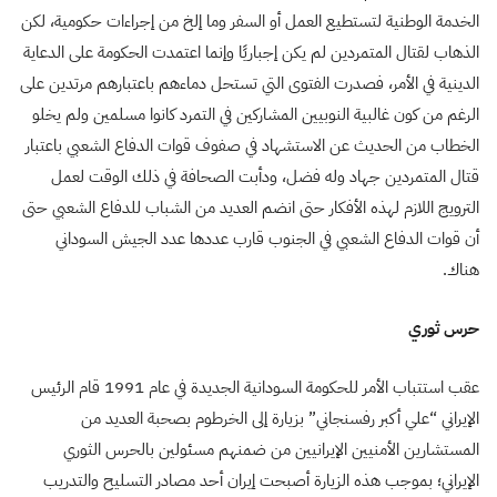
الخدمة الوطنية لتستطيع العمل أو السفر وما إلخ من إجراءات حكومية، لكن
الذهاب لقتال المتمردين لم يكن إجباريًا وإنما اعتمدت الحكومة على الدعاية
الدينية في الأمر، فصدرت الفتوى التي تستحل دماءهم باعتبارهم مرتدين على
الرغم من كون غالبية النوبيين المشاركين في التمرد كانوا مسلمين ولم يخلو
الخطاب من الحديث عن الاستشهاد في صفوف قوات الدفاع الشعبي باعتبار
قتال المتمردين جهاد وله فضل، ودأبت الصحافة في ذلك الوقت لعمل
الترويج اللازم لهذه الأفكار حتى انضم العديد من الشباب للدفاع الشعبي حتى
أن قوات الدفاع الشعبي في الجنوب قارب عددها عدد الجيش السوداني
هناك.
حرس ثوري
عقب استتباب الأمر للحكومة السودانية الجديدة في عام 1991 قام الرئيس
الإيراني “علي أكبر رفسنجاني” بزيارة إلى الخرطوم بصحبة العديد من
المستشارين الأمنيين الإيرانيين من ضمنهم مسئولين بالحرس الثوري
الإيراني؛ بموجب هذه الزيارة أصبحت إيران أحد مصادر التسليح والتدريب