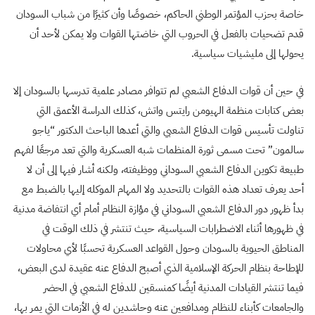
خاصة بحزب المؤتمر الوطني الحاكم، خصوصًا وأن كثيرًا من شباب السودان
قدم تضحيات بالفعل في الحروب التي خاضتها القوات ولا يمكن لأحد أن
يحولها إلى مليشيات سياسية.
في حين أن قوات الدفاع الشعبي لم تتوافر مصادر علمية تدرسها بالسودان إلا
بعض كتابات منظمة الهيومن رايتس واتش، كذلك الدراسة الأعمق التي
تناولت تأسيس قوات الدفاع الشعبي والتي أعدها الباحث الدكتور “ياجو
سالمون” تحت مسمى ثورة المنظمات شبه العسكرية والتي تعد مرجعًا لفهم
طبيعة تكوين الدفاع الشعبي السوداني ووظيفته، ولكنه أشار فيها إلى أن لا
أحد يعرف تعداد هذه القوات بالتحديد ولا المهام الموكله إليها بالضبط مع
بدأ ظهور دور الدفاع الشعبي السوداني في مؤازة النظام أمام أي انتفاضة مدنية
في ظهورها أثناء الاضطرابات السياسية، حيث تنتشر في ذلك الوقت في
المناطق الحيوية بالسودان وحول القواعد العسكرية تحسبًا لأي محاولات
للإطاحة بنظام الحركة الإسلامية الذي أصبح الدفاع عنه عقيدة لدى البعض،
فيما تنتشر القيادات المدنية أيضًا كمنسقين للدفاع الشعبي في الحضر
والجامعات كأبناء للنظام ومدافعين عنه وحاشدين له في الأزمات التي يمر بها،