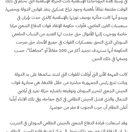
في وسط هذه البروباجاندا الإسلامية باتت الحركة الإسلامية التي تحكم في ذلك
الوقت مقتنعة تمامًأ بأهمية وجود ذراع عسكري ينفذ قوانين الدولة ويحميها،
ويبدو أنها كانت متأثرة بوصف ثورتها بالإسلامية كالذي حدث بإيران في
سبعينيات القرن الماضي، فأولت حكومة الإنقاذ قوات الدفاع الشعبي مزايا
خاصة ووجهت إليها الأموال حتى جذبت لها العديد من الشباب الجامعي
السوداني الذي التحق بمعسكرات القوات في جميع الأنحاء حتى صرحت
الحكومة أنها تستهدف تجنيد أكثر من 100 مقاتلاً أو “مجاهدًا”، حسب
وصفها في ذلك الحين.
كانت المهمة الأبرز التي أوكلت للقوات التي اشتد ساعدها على يد الدولة
وباتت تتبع رئيس الجمهورية مباشرة من خلال قائدها، هي مجابهة قوات
الجيش الشعبي لتحرير السودان وتوقيفه باعتباره حركة تمرد في أراضي
الشمال والذي فشل الجيش النظامي في كبح جماحه، وفي تلك الاثناء أيضًا
أعلن النظام أن حرب الجنوب لا مفر من خوضها.
وقد استعانت قيادة الدفاع الشعبي بالجيش النظامي السوداني في التدريب
بل إن الدفاع الشعبي بعد ذلك تحول إلى مركز لتفريخ قادة للجيش النظامي،