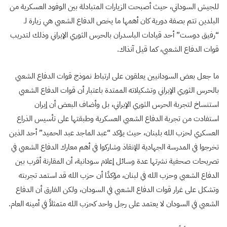
للجيش السوداني، حيث أصبحت الزيارات المتبادلة بين الوفود العسكرية من
البلدين تتم بصفة دورية كان أهمها ما يخص الدفاع الشعبي هي زيارة لـ
“رفيق دوست” أحد قيادات الباسدران بالحرس الثوري الإيراني وذلك لتدريب
قوات الدفاع الشعبي، كما قيل آنذاك.
ما جعل بعض السودانيين يعلقون على ارتباط نموذج قوات الدفاع الشعبي
بالحرس الثوري الإيراني وتشكيلاته الممتدة باعتبار أن قوات الدفاع الشعبي
استنساخ لتجربة الحرس الثوري الإيراني، بل وأضاف البعض أن إيران
استفادت من تجربة الدفاع الشعبي العسكرية وطبقتها على تأسيس الذراع
العسكري لحزب الله بلبنان، حيث يؤكد “عبد الماجد عبد الحميد” أحد الذين
تخرجوا في المدرسة الجهادية للإنقاذ وشاركوا في أهم معارك الدفاع الشعبي في
تصريحات صحفية نشرتها عدة وسائل إعلام سودانية، أن المقارنة أقرب بين
الدفاع الشعبي وحزب الله في لبنان، مؤكدًا أن حزب الله قد استمد تجربته
وتشكل على غرار قوات الدفاع الشعبي في السودان، ولكن الفارق أن الدفاع
الشعبي في السودان لا يعتمد على رجل واحد كحزب الله متمثلاً في أمينه العام.