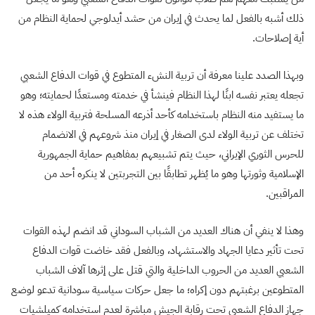
ذلك أشبه بالفعل لما يحدث في إيران من حشد أيدلوجي لحماية النظام من
أية إصلاحات.
وبهذا الصدد علينا معرفة أن تربية النشء المتطوع في قوات الدفاع الشعبي
تجعله يعتبر نفسه ابنًا لهذا النظام فينشأ في خدمته ومستعدًا لحمايته؛ وهو
ما يستفيد منه النظام باستخدامه كأحد أذرعه المسلحة فتربية الولاء هذه لا
تختلف عن تربية الولاء لدى الصغار في إيران منذ شروعهم في الانضمام
للحرس الثوري الإيراني، حيث يتم تشبيعهم بمفاهيم حماية الجمهورية
الإسلامية وثورتها وهو ما يُظهر تطابقًا بين التجربتين لا ينكره أحد من
المراقبين.
وهذا لا ينفي أن هناك العديد من الشباب السوداني قد انضم لهذه القوات
تحت تأثير دعايا الجهاد والاستشهاد، وبالفعل فقد خاضت قوات الدفاع
الشعبي العديد من الحروب الداخلية والتي قتل على إثرها آلاف الشباب
المتطوعين برغبتهم دون إكراه؛ ما جعل حركات سياسية سودانية تدعو لوضع
جهاز الدفاع الشعبي تحت رقابة الجيش مباشرة لعدم استخدامه كميلشيات