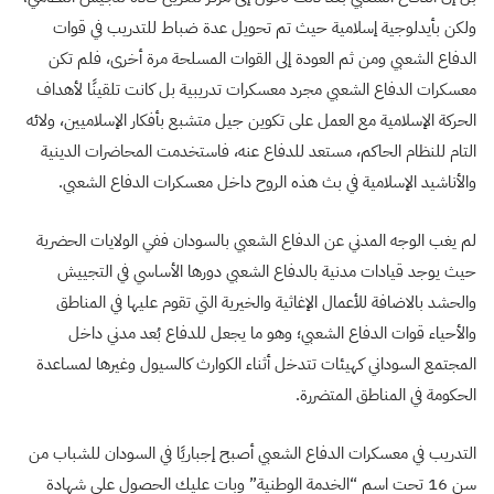
ولكن بأيدلوجية إسلامية حيث تم تحويل عدة ضباط للتدريب في قوات
الدفاع الشعبي ومن ثم العودة إلى القوات المسلحة مرة أخرى، فلم تكن
معسكرات الدفاع الشعبي مجرد معسكرات تدريبية بل كانت تلقينًا لأهداف
الحركة الإسلامية مع العمل على تكوين جيل متشبع بأفكار الإسلاميين، ولائه
التام للنظام الحاكم، مستعد للدفاع عنه، فاستخدمت المحاضرات الدينية
والأناشيد الإسلامية في بث هذه الروح داخل معسكرات الدفاع الشعبي.
لم يغب الوجه المدني عن الدفاع الشعبي بالسودان ففي الولايات الحضرية
حيث يوجد قيادات مدنية بالدفاع الشعبي دورها الأساسي في التجييش
والحشد بالاضافة للأعمال الإغاثية والخيرية التي تقوم عليها في المناطق
والأحياء قوات الدفاع الشعبي؛ وهو ما يجعل للدفاع بُعد مدني داخل
المجتمع السوداني كهيئات تتدخل أثناء الكوارث كالسيول وغيرها لمساعدة
الحكومة في المناطق المتضررة.
التدريب في معسكرات الدفاع الشعبي أصبح إجباريًا في السودان للشباب من
سن 16 تحت اسم “الخدمة الوطنية” وبات عليك الحصول على شهادة