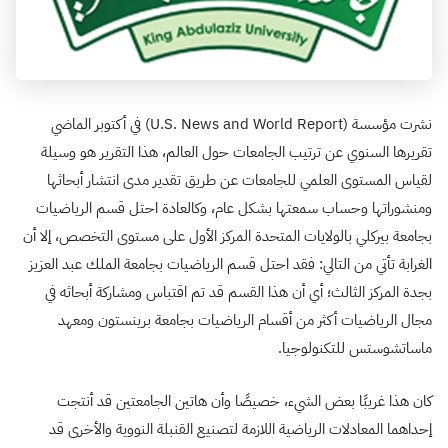
نشرت مؤسسة (U.S. News and World Report) في أكتوبر الماضي
تقريرها السنوي عن ترتيب الجامعات حول العالم، هذا التقرير هو وسيلة
لقياس المستوى العلمي للجامعات عن طريق تقدير مدى انتشار أبحاثها
ومنشوراتها وحساب سمعتها بشكل عام، وكالعادة احتل قسم الرياضيات
بجامعة بيركلي بالولايات المتحدة المركز الأول على مستوى التخصص، إلا أن
الغرابة تأتي من التالي: فقد احتل قسم الرياضيات بجامعة الملك عبد العزيز
بجدة المركز الثالث؛ أي أن هذا القسم قد تم اقتباس ومشاركة أبحاثه في
مجال الرياضيات أكثر من أقسام الرياضيات بجامعة برينستون ومعهد
ماساتشوستس للتكنولوجيا.
كان هذا غريبًا بعض الشيء، خصيصًا وأن هاتين الجامعتين قد أنتجت
إحداهما المعادلات الرياضية اللازمة لتصنيع القنبلة النووية والأخرى قد