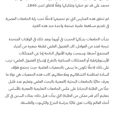
محمد علي قد تم خنقها وتفكيكها وفقًا لاتفاق لندن 1840.
لم تحقق هذه المدارس التي تم تجميعها لاحقًا تحت راية الجامعات المصرية
في تقديم مساهمة علمية ضخمة واحدة منذ هذه الفترة.
نشأت الجامعات بشكلها الحديث في أوروبا وبعد ذلك في الولايات المتحدة
نتيجة لعدد من العوامل، كان الفضول العلمي لطبقة صغيرة من أغنياء
المجتمع أحدها، وسمحت وفرة الأموال الناتجة إما عن الممتلكات
الأرستوقراطية أو الممتلكات الصناعية بالتفرغ لإشباع الفضول العلمي؛ ترتب
على ذلك لاحقًا تكوين ما يسمى بالجمعيات العلمية حيث يجتمع هؤلاء
السادة لمناقشة اكتشافاتهم وملاحظاتهم، كانت هذه الجمعيات هي نواة ما
يعرف حاليًا بالجامعات البحثية (المعنية بالبحث العلمي وتعليم عدد قليل
جدًا من الطلبة النجباء) على عكس الجامعات التعليمية (المعنية بالأساس
بتعليم أكبر قدر ممكن من الطلبة) التي بدأت قبل ذلك بمئات السنين في كل
أنحاء العالم وكانت تعنى غالبًا بدراسة الشرع والكهنوت والفلسفة.