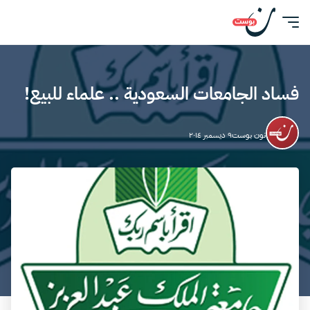
فساد الجامعات السعودية .. علماء للبيع!
نون بوست
٩ ديسمبر ٢٠١٤