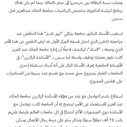
وصلت نسبة البطالة بين خريجيها إلى صفر بالمائة، بينما لم يكن هناك
برنامج لدراسة الدكتوراة بتخصص الرياضيات بجامعة الملك عبدالعزيز قبل
سنتين.
استغرب الأستاذ الدكتور بجامعة بيركلي “ليور باشتر” هذا التناقض عند
مراجعته للتقرير الذي احتل قسمه المركز الأول به، ليقرر التقصي عن هذا الأمر
الذي وصفه بـ “الشاذ”؛ ليكتشف لاحقًا أن إدارة جامعة الملك عبد العزيز
كانت تقوم بعملية توظيف واسعة لما يسمى بـ “الأساتذة الزائرين”، في
الأوساط الجامعية يُعرف الأستاذ الزائر على أنه أستاذ تستقبله إحدى
الجامعات للقيام بمشروع بحثي محدد مع تقديم عدد بسيط من المحاضرات
على هامش المشروع.
استطاع باشتر التواصل مع عدد من هؤلاء الأساتذة الزائرين بجامعة الملك
عبد العزيز للاستقصاء عن الأمر؛ ليتضح له أن الجامعة كانت تتواصل مع
الأساتذة ذوي المنشورات الأكثر انتشارًا في كل جامعات العالم عارضة عليهم
راتب 75 ألف دولارًا سنويًا وتذاكر سفر على درجة رجال الأعمال وسكن