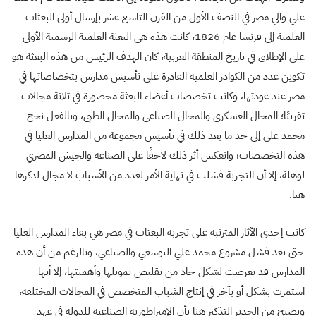
علي والي مصر في النصف الأول من القرن التاسع عشر بإرسال أولى البعثات
العلمية إلى فرنسا عام 1826، كانت هذه هي البعثة العلمية الرسمية الأولى
على الإطلاق في تاريخ المنطقة العربية، كان الهدف الرئيس من هذه البعثة هو
تكوين عدد من الكوادر العلمية القادرة على تأسيس مدارس بتخصاصاتها في
مصر عند عودتها، وكانت تخصصات أعضاء البعثة محصورة في ثلاثة مجالات
تقريبًا؛ المجال العسكري والمجال الصناعي والمجال الطبي، وبالفعل نجح
محمد على إلى حد ما بعد ذلك في تأسيس مجموعة من المدارس العليا في
هذه التخصصات؛ وانعكس أثر ذلك لاحقًا على الصناعة والجيش المصري
لوهلة، إلا أن التجربة فشلت في نهاية الأمر لعدد من الأسباب لا مجال لذكرها
هنا.
كانت إحدى الآثار المترتبة على تجربة البعثات في مصر هي بقاء المدارس العليا
حتى بعد فشل مشروع محمد علي التوسعي والصناعي، وبالرغم من أن هذه
المدارس قد تعرضت لشكل حاد من تقليص تمويلها وأهميتها، إلا أنها
استمرت بشكل أو بآخر في إنتاج الشباب المتخصص في المجالات المختلفة،
ويصبح من الجدير التذكير هنا بأن الإمبراطورية الصناعية للدولة في عهد