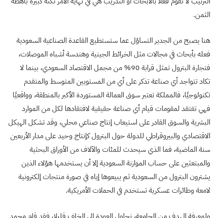
الترتيب لا تقوم فعلاً بالأبحاث أو التدريب هي في نهاية الأمر نكتة كبيرة باهظة
الثمن.
هنا يصبح من الجدير التساؤل عما ستستطيع القاعدة الصناعية السعودية
فعله بأبحاث في مجالات مثل الخرائط الجينية وهندسة أشباه الموصلات،
فتجارة البترول تمثل قرابة 90% من مجمل الاقتصاد السعودي، بينما لا
تكاد تتواجد أي صناعة تذكر على أي من المستويين المتوسط والمتقدم
تكنولوجيًا، فالمملكة تعتبر سوق العمالة المستوردة الأكبر بالمنطقة، وواقعيًا
فهي تفتقد لمقومات قيام أي صناعة حقيقية لافتقادها لكل من الموارد
البشرية والسوق القادر على استيعاب إنتاج صناعي محلي، وقد تشكل الهيكل
الاقتصادي والبيروقراطي للدولة حول البترول كإنتاج وحيد على مدار الأربعين
سنة الماضية، فما الذي سيحدث للمئات والآلاف من الأوراق البحثية
والمبتعثين على حساب الموازنة السعودية إلا أن يستخدمها هؤلاء الذين
يشترون البترول من السعودية ثم يبيعوها إياه في صورة منتجات إلكترونية
لامعة وطائرات عسكرية تستخدم في الحملات الأمريكية.
ولمعرفة الهدف من الجامعة، نحاول العودة إلى الخلف قليلا، فقد قام محمد