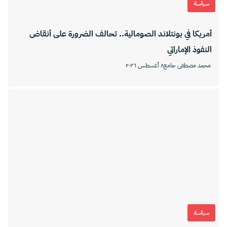
سياسة
أمريكا في بونتلاند الصومالية.. تحالف الضرورة على أنقاض
النفوذ الإماراتي
محمد مصطفى جامع
٨ أغسطس ٢٠٢٦
سياسة