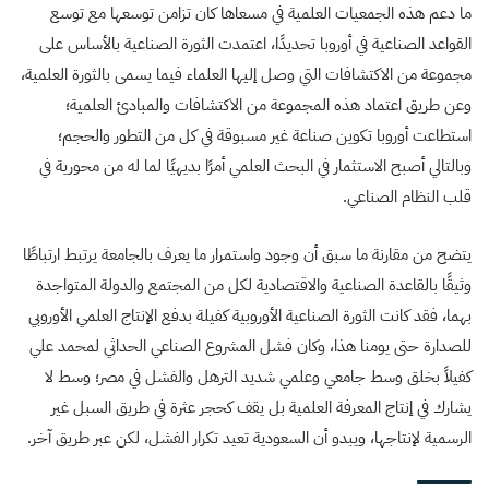
ما دعم هذه الجمعيات العلمية في مسعاها كان تزامن توسعها مع توسع
القواعد الصناعية في أوروبا تحديدًا، اعتمدت الثورة الصناعية بالأساس على
مجموعة من الاكتشافات التي وصل إليها العلماء فيما يسمى بالثورة العلمية،
وعن طريق اعتماد هذه المجموعة من الاكتشافات والمبادئ العلمية؛
استطاعت أوروبا تكوين صناعة غير مسبوقة في كل من التطور والحجم؛
وبالتالي أصبح الاستثمار في البحث العلمي أمرًا بديهيًا لما له من محورية في
قلب النظام الصناعي.
يتضح من مقارنة ما سبق أن وجود واستمرار ما يعرف بالجامعة يرتبط ارتباطًا
وثيقًا بالقاعدة الصناعية والاقتصادية لكل من المجتمع والدولة المتواجدة
بهما، فقد كانت الثورة الصناعية الأوروبية كفيلة بدفع الإنتاج العلمي الأوروبي
للصدارة حتى يومنا هذا، وكان فشل المشروع الصناعي الحداثي لمحمد علي
كفيلاً بخلق وسط جامعي وعلمي شديد الترهل والفشل في مصر؛ وسط لا
يشارك في إنتاج المعرفة العلمية بل يقف كحجر عثرة في طريق السبل غير
الرسمية لإنتاجها، ويبدو أن السعودية تعيد تكرار الفشل، لكن عبر طريق آخر.