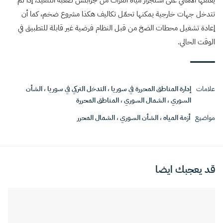
يعلقها الأهالي على استجرار مياه الفرات من جرابلس صعبة التنفيذ، إذا لم
تتدخل جهات خارجية يمكنها تحمّل تكاليف هكذا مشروع ضخم، كما أن
إعادة تشغيل محطات الضخ من قبل النظام فرضية غير قابلة للتطبيق في
الوقت الحالي.
علامات
إدارة المناطق المحررة في سوريا
،
التدخل التركي في سوريا
،
الشأن
السوري
،
الشمال السوري
،
المناطق المحررة
مواضيع
أزمة المياه
،
الشأن السوري
،
الشمال المحرر
قد يعجبك ايضا