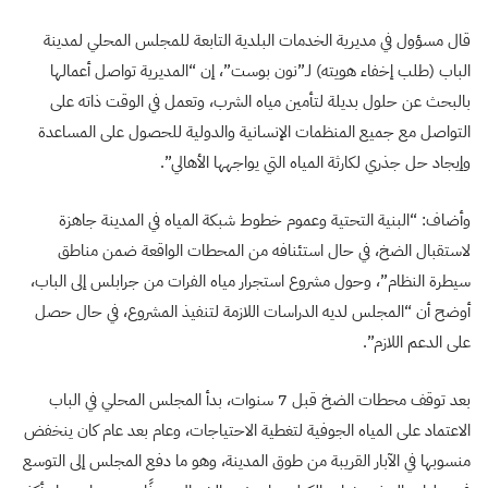
قال مسؤول في مديرية الخدمات البلدية التابعة للمجلس المحلي لمدينة
الباب (طلب إخفاء هويته) لـ”نون بوست”، إن “المديرية تواصل أعمالها
بالبحث عن حلول بديلة لتأمين مياه الشرب، وتعمل في الوقت ذاته على
التواصل مع جميع المنظمات الإنسانية والدولية للحصول على المساعدة
وإيجاد حل جذري لكارثة المياه التي يواجهها الأهالي”.
وأضاف: “البنية التحتية وعموم خطوط شبكة المياه في المدينة جاهزة
لاستقبال الضخ، في حال استئنافه من المحطات الواقعة ضمن مناطق
سيطرة النظام”، وحول مشروع استجرار مياه الفرات من جرابلس إلى الباب،
أوضح أن “المجلس لديه الدراسات اللازمة لتنفيذ المشروع، في حال حصل
على الدعم اللازم”.
بعد توقف محطات الضخ قبل 7 سنوات، بدأ المجلس المحلي في الباب
الاعتماد على المياه الجوفية لتغطية الاحتياجات، وعام بعد عام كان ينخفض
منسوبها في الآبار القريبة من طوق المدينة، وهو ما دفع المجلس إلى التوسع