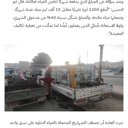
وعند سؤاله عن المبلغ الذي يدفعه شهريًّا لتأمين المياه لعائلته، قال أبو
الحسن: “أدفع 1300 ليرة تقريبًا مقابل 15 ألف ليتر مياه عذبة شهريًّا،
وضعفها مياه مالحة، والمبلغ تشكّل نسبته 40% من مدخولي الشهري،
ولولا الاستعانة بأبنائي الذين يعملون أيضًا لما تمكّنت من تغطية تكاليف
المعيشة”.
جرت العادة أن تصطف الصهاريج المحملة بالمياه الحلوة على نسق واحد