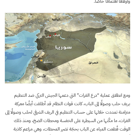
وأولاها اهتمامًا خاصًّا.
ومع انطلاق عملية “درع الفرات” التي دعمها الجيش التركي ضد التنظيم
بريف حلب وصولًا إلى الباب، كانت قوات النظام قد أطلقت أيضًا معركة
متزامنة تمددت خلالها على حساب التنظيم في الريف الشرقي لحلب وصولًا إلى
الفرات، ما مكّنها من السيطرة على الخفسة ومحطات الضخ، ومنذ ذلك
الوقت قُطعت المياه عن الباب بحجّة تضرر المحطات، وهي مزاعم كاذبة