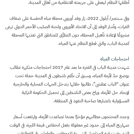
أطلقها النظام ليغطي على جريمته الانتقامية من أهالي المدينة.
وفي سبتمبر/ أيلول 2022، زار وفد أوروبي محطة مياه الخفسة على ضفاف
الفرات، وأشار الوفد إلى أن الاتحاد الأوروبي ولجنة الصليب الأحمر الدولي ترعى
مشروعًا لإعادة تأهيل المحطة، دون التطرُّق للمناطق التي تغذيها المحطة
كمدينة الباب، والتي قطع النظام عنها المياه.
احتجاجات المياه
شهدت مدينة الباب في الفترة ما بعد عام 2017 احتجاجات متكررة تطالب
بوضع حدّ لأزمة المياه، وسبق أن نظّم ناشطون في المدينة حملة تحت
عنوان “الباب عطشى”، طالبوا خلالها بتدخل الجهات المحلية والخارجية
لإيجاد حل للأزمة، وراح بعض الناشطين إلى تحميل الحكومة التركية
المسؤولية باعتبارها صاحبة النفوذ في المنطقة.
وجدد المحتجون مطالبهم مؤخرًا بعدما تصاعدت الأزمة، وارتفعت أسعار
صهاريج المياه إلى حدود غير معقولة بفعل انخفاض قيمة الليرة، في الوقت
الذي بقيت فيه المداخيل الشهرية للموظفين والعاملين في القطاعات