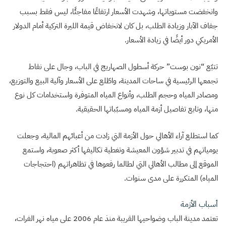
وانخفضت مستوياتها، وشهدت الأسعار ارتفاعًا مفاجئًا، ليس فقط بسبب
جفاف الآبار وزيادة الطلب، بل كان لانخفاض قيمة الليرة التركية أمام الدولار
الأمريكي دور أيضًا في زيادة الأسعار.
تتبّع “نون بوست” حركة أسطول الصهاريج في الباب، وجال على نقاط
تجمعها الرئيسية في ساحات المدينة، واطّلع على الأسعار وآلية البيع والتوزيع،
ومصادر المياه وحجم الطلب، وأنواع المياه المتوفرة واستخدامات كل نوع
منها، وتابع تفاصيل أزمة المياه ومسبّباتها الحقيقية.
كما استطلع آراء الأهالي حول الأزمة التي زادت من أعبائهم المالية، وجعلت
يومياتهم في تدبير شؤون المعيشة وتغطية تكاليفها أكثر صعوبة، واستمع
الموقع إلى مطالب الأهالي التي لطالما رفعوها في تظاهراتهم (احتجاجات
المياه) المتكررة على مدى سنوات.
أسباب الأزمة
تعتمد مدينة الباب وضواحيها القريبة منذ عام 2006 على مياه نهر الفرات،