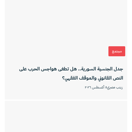
مجتمع
جدل الجنسية السورية.. هل تطغى هواجس الحرب على
النص القانوني والموقف الفقهي؟
زينب مصري
٨ أغسطس ٢٠٢٦