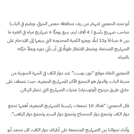
أبو مجد الحمصي (مهجّر من ريف محافظة حمص الشرقي، ويقيم في الباب)
صاحب صهريج يتّسع لـ 4 آلاف ليتر، يبيع يوميًّا 6 صهاريج مياه في الفترة ما
بين 6 صباحًا و12 ليلًا، ويعزو الكمية المحدودة التي يبيعها إلى الازدحام على
الصهاريج الضخمة، ويضطر للانتظار طويلًا إلى أن يأتي دوره ويملأ خزّانه
بالمياه.
الحمصي التقاه موقع “نون بوست” عند دوار الكف في الجهة الجنوبية من
مدينة الباب، والدوار هو التجمع الأكبر للصهاريج الصغيرة، حيث تصطف على
جانبَي طريق مزدوج (أوتوستراد) عشرات الصهاريج التي تنتظر الزبائن.
قال الحمصي: “هناك 10 تجمعات رئيسية للصهاريج الصغيرة، أهمها تجمع
دوار الكف وتجمع دوار الجحجاح وتجمع دوار السنتر وتجمع دوار الراهب”.
وأثناء تجوالنا بين الصهاريج المتجمعة على أطراف دوار الكف، كان محمد أبو