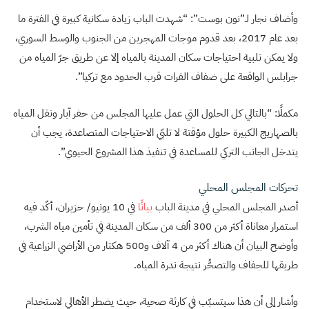
وأضاف نجار لـ”نون بوست”: “شهدت الباب زيادة سكانية كبيرة في الفترة ما
بعد عام 2017، بعد قدوم موجات المهجرين من الجنوب والوسط السوري،
ولا يمكن تلبية احتياجات سكان المدينة بالمياه إلا عن طريق جرّ المياه من
جرابلس الواقعة على ضفاف الفرات قرب الحدود مع تركيا”.
مكملًا: “بالتالي كل الحلول التي عمل عليها المجلس من حفر آبار ونقل المياه
بالصهاريج الكبيرة حلول مؤقتة لا تلبّي الاحتياجات المتصاعدة، يجب أن
يتدخل الجانب التركي للمساعدة في تنفيذ هذا المشروع الحيوي”.
تحركات المجلس المحلي
أصدر المجلس المحلي في مدينة الباب
بيانًا
في 10 يونيو/ حزيران، أكّد فيه
استمرار معاناة أكثر من 300 ألف من سكان المدينة في تأمين مياه الشرب،
وأوضح البيان أن هناك أكثر من 4 آلاف و500 هكتار من الأراضي الزراعية في
طريقها للجفاف والتصحُّر نتيجة ندرة المياه.
وأشار إلى أن هذا سيتسبّب في كارثة صحية، حيث يضطر الأهالي لاستخدام