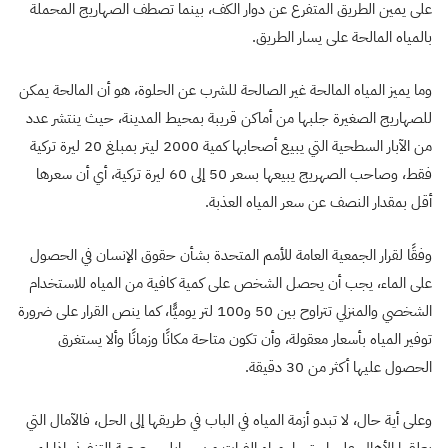
على يمين الطريق المتفرع عن دوار الكف، بينما تصطف الصهاريج المحملة
بالمياه المالحة على يسار الطريق.
وما يميز المياه المالحة غير الصالحة للشرب عن الحلوة، هو أن المالحة يمكن
للصهاريج الصغيرة جلبها من أماكن قريبة بمحيط المدينة، حيث ينتشر عدد
من الآبار السطحية التي يبيع أصحابها كمية 2000 ليتر بمبلغ 20 ليرة تركية
فقط، وصاحب الصهريج يبيعها بسعر 50 إلى 60 ليرة تركية، أي أن سعرها
أقل بمقدار النصف عن سعر المياه العذبة.
وفقًا لقرار الجمعية العامة للأمم المتحدة بشأن حقوق الإنسان في الحصول
على الماء، يجب أن يحصل الشخص على كمية كافية من المياه للاستخدام
الشخصي والمنزلي تتراوح بين 50 و100 لتر يوميًّا، كما ينص القرار على ضرورة
توفير المياه بأسعار معقولة، وأن تكون متاحة مكانًا وزمانًا وألا يستغرق
الحصول عليها أكثر من 30 دقيقة.
وعلى أية حال، لا تبدو أزمة المياه في الباب في طريقها إلى الحل، فالآمال التي