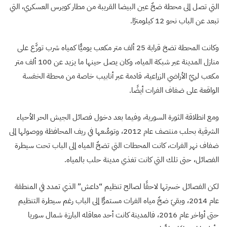
التي تصل إلى محطة ضخّ عين البيضا القريبة من مطار كويرس العسكري، التي
تبعد عن الباب نحو 12 كيلومترًا.
وكانت المحطة تضخ قرابة 25 ألف متر مكعب يوميًّا كمياه شرب توزَّع على
منازل المدينة عبر شبكة المياه، وكان يصل حينها ما يزيد عن 100 ألف متر
مكعب لريّ الأراضي الزراعية، قادمة عبر أنابيب خاصة من محطة الخفسة
الواقعة على ضفاف الفرات أيضًا.
ومع انطلاقة الثورة السورية، وفيما بعد دخول فصائل الجيش الحر الأحياء
الشرقية بحلب منتصف عام 2012، وتوسُّعها في ريف المحافظة ووصولها إلى
ضفاف نهر الفرات، كانت المحطات التي تضخّ المياه إلى الباب تحت سيطرة
الفصائل، حتى تلك التي كانت تغذي مدينة حلب بالمياه.
لكن الفصائل خسرتها لاحقًا لصالح تنظيم “داعش” الذي تمدد في المنطقة
عام 2014، وبقيَ ضخّ مياه الفرات مستمرًّا إلى الباب رغم سيطرة التنظيم
حتى أواخر عام 2016، فالمدينة كانت أحد معاقله البارزة شمال سوريا