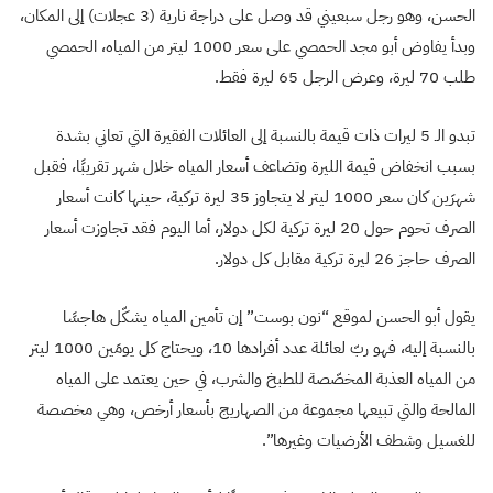
الحسن، وهو رجل سبعيني قد وصل على دراجة نارية (3 عجلات) إلى المكان،
وبدأ يفاوض أبو مجد الحمصي على سعر 1000 ليتر من المياه، الحمصي
طلب 70 ليرة، وعرض الرجل 65 ليرة فقط.
تبدو الـ 5 ليرات ذات قيمة بالنسبة إلى العائلات الفقيرة التي تعاني بشدة
بسبب انخفاض قيمة الليرة وتضاعف أسعار المياه خلال شهر تقريبًا، فقبل
شهرَين كان سعر 1000 ليتر لا يتجاوز 35 ليرة تركية، حينها كانت أسعار
الصرف تحوم حول 20 ليرة تركية لكل دولار، أما اليوم فقد تجاوزت أسعار
الصرف حاجز 26 ليرة تركية مقابل كل دولار.
يقول أبو الحسن لموقع “نون بوست” إن تأمين المياه يشكّل هاجسًا
بالنسبة إليه، فهو ربّ لعائلة عدد أفرادها 10، ويحتاج كل يومَين 1000 ليتر
من المياه العذبة المخصّصة للطبخ والشرب، في حين يعتمد على المياه
المالحة والتي تبيعها مجموعة من الصهاريج بأسعار أرخص، وهي مخصصة
للغسيل وشطف الأرضيات وغيرها”.