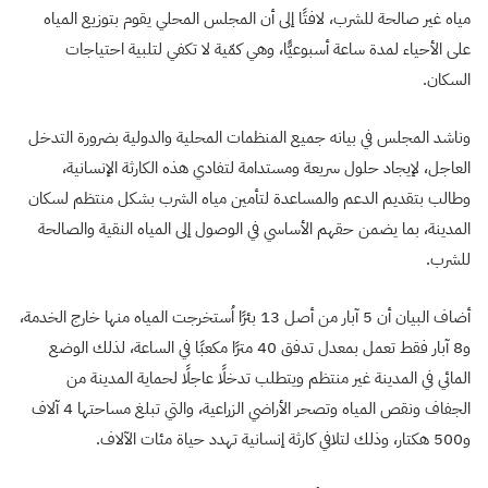
مياه غير صالحة للشرب، لافتًا إلى أن المجلس المحلي يقوم بتوزيع المياه
على الأحياء لمدة ساعة أسبوعيًّا، وهي كمّية لا تكفي لتلبية احتياجات
السكان.
وناشد المجلس في بيانه جميع المنظمات المحلية والدولية بضرورة التدخل
العاجل، لإيجاد حلول سريعة ومستدامة لتفادي هذه الكارثة الإنسانية،
وطالب بتقديم الدعم والمساعدة لتأمين مياه الشرب بشكل منتظم لسكان
المدينة، بما يضمن حقهم الأساسي في الوصول إلى المياه النقية والصالحة
للشرب.
أضاف البيان أن 5 آبار من أصل 13 بئرًا اُستخرجت المياه منها خارج الخدمة،
و8 آبار فقط تعمل بمعدل تدفق 40 مترًا مكعبًا في الساعة، لذلك الوضع
المائي في المدينة غير منتظم ويتطلب تدخلًا عاجلًا لحماية المدينة من
الجفاف ونقص المياه وتصحر الأراضي الزراعية، والتي تبلغ مساحتها 4 آلاف
و500 هكتار، وذلك لتلافي كارثة إنسانية تهدد حياة مئات الآلاف.