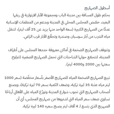
أسطول الصهاريج
بحكم طول المسافة بين مدينة الباب ومجموعة الآبار الارتوازية في ريفها
البعيد، خصّص المجلس المحلي في المدينة وبدعم من المنظمات الإنسانية
عددًا من الصهاريج الكبيرة (سعة الواحد منها يزيد عن 25 ألف ليتر)، لتنقل
مياه الشرب من آبار سوسيان وصندرة وتجمُّع الآبار قرب الراعي.
وتتوقف الصهاريج الضخمة في أماكن معروفة حددها المجلس على أطراف
المدينة، لتتجمّع حولها الشاحنات التي تحمل الصهاريج الصغيرة (تتراوح
سعتها بين 2000 و4000 ليتر).
تبيع الصهاريج الضخمة المياه للصهاريج الأصغر بأسعار مخفّضة (سعر 1000
ليتر مياه عذبة 35 ليرة تركية، وضعف الكمية بسعر 70 ليرة تركية)، ويصنع
أصحاب الصهاريج التي تجوب شوارع المدينة وتوزّع المياه على الأهالي أرباحًا
تساوي ضعف سعر المياه التي اشتروها من صهاريج المجلس، أي أن
الصهريج الذي يتسع لـ 4 آلاف ليتر يصبح سعره 140 ليرة تركية.