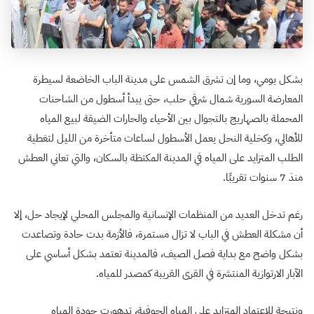
بشكل يومي، وما إن تشرق الشمس على مدينة الباب الخاضعة لسيطرة
المعارضة السورية شمال شرقي حلب، حتى يبدأ أسطول من الشاحنات
المحملة بالصهاريج بالتجوال بين الأحياء والحارات الضيقة لبيع المياه
للأهالي، وكخلية النحل يعمل الأسطول لساعات متأخرة من الليل لتغطية
الطلب المتزايد على المياه في المدينة المكتظة بالسكان، والتي تعاني العطش
منذ 7 سنوات تقريبًا.
رغم تدخل العديد من المنظمات الإنسانية والمجلس المحلي لإيجاد حل، إلا
أن مشكلة العطش في الباب لا تزال مستمرة، فالأزمة بدت حادة وتصاعدت
بشكل واضح مع بداية فصل الصيف، فالمدينة تعتمد بشكل أساسي على
الآبار الارتوازية المنتشرة في القرى القريبة كمصدر للمياه.
ونتيجة للاعتماد المتزايد على المياه الجوفية، تدهورت جودة المياه