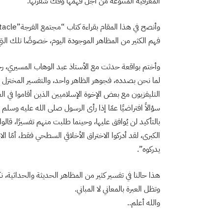
المعرفية المتنوعة من أجل فهمها وفك شفرتها.
فهم الكثير من المظاهر الموجودة اليوم، خصوصًا تلك التي
وأختم بواقعة حدثت مع الأستاذ عبد الوهاب المسيري، رحم
لما نحن بصدده، فجوهر الظاهر واحد، والتفسير المختزل 
التليفزيون مع بعض الإخوة الإسلاميين الذين أقاموا في الغ
سؤالاً افتراضيًا عمّا إذا رأى الرسول صلى الله عليه وس
بالتأكيد لن يُوافق عليها، وحينما طلبت منهم تفسيرًا، قالوا ل
الكبرى، لقد أدركوا الاختراق الأخلاقي السطحي فقط، أمّا ال
يدركوه”.
هذا حالنا في تفسير كثير من المظاهر الحديثة والحداثية، ن
وتظل العبرة بالمعاني لا المباني.
والله أعلم..