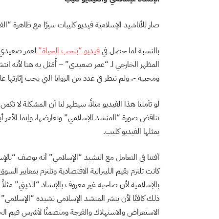
صار للأناشيد الإسلامية فيديو كليبات سيرًا مع ظاهرة “الفي
بالنسبة لما حصل في
فيديو “بنحب الحياة”
لعمر صعيدي، 
المظهر الخارجي لـ “عمر صعيدي” – أُمَثل به هنا لأنه انتش
ومحبيه -، ولم ننظر في عدد من الزوايا التي يجب إثارتها ع
لو تأملنا هذا الفيديو مثلاً، سيظهر لنا أن المشكلة لا تكمن
تناقض صورة “المنشد الإسلامي” وتعارضها، وإنما الأمر 
يمثلها الفيديو كليب.
آفتنا في التعامل مع النشيد “الإسلامي” أنه يوصف “بالإسل
كانت تلتزم بقيم الليبرالية الاقتصادية وتلتزم بمعايير ال
بالإسلامية لأن صاحبه غير معروف بالإنشاد “الديني” مثلا
ذلك كافيًا لأن ينشر المنشد الإسلامي نشيده “الإسلامي
الاستعراض والاستهلاك والفرجة ومتضمنًا لأشرس قيم الحد