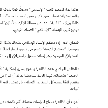
هكذا صار الفيديو كليب “الإسلامي” مسوقًا قويًا لثقافة ال
وقيم استهلاكية جلية حتى نكون ممن “يحب الحياة”، شأن ا
ظلمًا وزورًا بـ “الفنية”، عدا عن مسألة الإثارة مثلاً، فإن 
فيديو كليب الإنشاد “الإسلامي” الفساد القيمي.
فيمكن القول إن معظم الإنشاد الإسلامي يشترك بشكل كبير
ويرسخ لـ “مجتمع الفرجة” بتعبير جي دوبور، فصار إنشادًا 
الاستهلاكي الموجود وهو إسلام مختزل واستهلاكي إلى حد كب
فالنقاش الجاد في هذه الظاهرة يبتدئ بتحرير إشكالية “الأس
الجديد” وتجلياته، فهذا الربط سيجعلنا ندرك أن كثيرًا من
وتقدم قيمًا بعيدة كل البعد عن الإسلام، بل تعكس قيم ا
أنواعه.
أعرف أن الظاهرة تحتاج لدراسات معمقة أكثر، تكشف عن ت