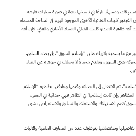
استهلاك، ومسهمًا بارعًا في ترسخها بقوة في صورة سيارات فارهة
لفيديو كليبات الغنائية الأخرى الموجود اليوم في الساحة المسماة
كانت آفة ظاهرة الفيديو كليب الغنائي الفساد الأخلاقي والفني، فإن آفة
 مع ما يسميه باتريك هاني “بإسلام السوق”، في بعده السلبي،
تحركه قوى السوق، ويقدم مخيالاً لا يختلف في جوهره عن الغناء
ير.
لمة”، ثم الانتقال إلى الحداثة وقيمها وعلاقتها بظاهرة “الإسلام
 المظاهر وإن كانت إسلامية في الظاهر فهي حداثية في العمق،
لسوق كقيم الاستهلاك والاستعلاء والتسليع والاستعراض بشتى
فاصيلها وتمفصلاتها بتوظيف عدد من المعارف العلمية والآليات