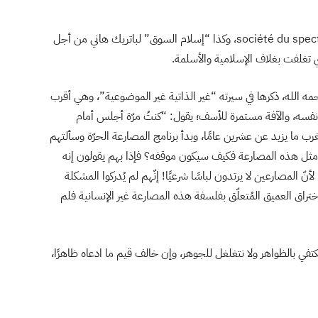
وأنصح في هذا المقام بقراءة كتاب “مجتمع الفرجة”société du spectacle، وكذا “إسلام السوق” لباتريك هاني من أجل
 تغلفت بغلاف الإسلامية والأسلمة.
ه الله، ذكرها في سيرته “غير الذاتية غير الموضوعية”، وهي أقرب
نفسه، والآفة مستمرة للأسف؛ يقول: “كنتُ مرّة أجلس أمام
رب ما يزيد عن عشرين عامًا، وبدأ برنامج المصارعة الحرّة وسألتهم
لم مثل هذه المصارعة فكيف سيكون موقفه؟ فإذا بهم يقولون إنه
أنّ المصارعين لا يرتدون لباسًا شرعيًا! إنّهم لم يُدركوا المشكلة
اختراق العميق المُتعلّق بفلسفة هذه المصارعة غير الإنسانية فلم
كتفي بالظواهر ولا نتغلغل للجوهر، وإن خالف قيم ما ادعاه ظاهرًا،