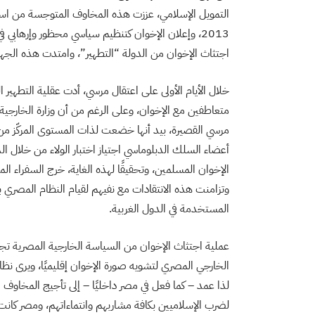
التمويل الإسلامي، عززت هذه المخاوف المتوجسة من استيلا
2013، وإعلان الإخوان كتنظيم سياسي محظور وإرهاب
اجتثاث الإخوان من الدولة “التطهير”، وامتدت هذه الجهود
خلال الأيام الأولى على اعتقال مرسي، أدت عقلية التطهير 
متعاطفين مع الإخوان، وعلى الرغم من أن وزارة الخارجية 
مرسي القصيرة، بيد أنها خضعت لذات المستوى المركّز من
أعضاء السلك الدبلوماسي اجتياز اختبار الولاء من خلال ا
الإخوان المسلمين، وتحقيقًا لهذه الغاية، خرج السفراء الم
وتزامنت هذه الانتقادات مع نفيهم لقيام النظام المصري بقت
المستخدمة في الدول الغربية.
عملية اجتثاث الإخوان من السياسة الخارجية المصرية تجا
الخارجي المصري لتشويه صورة الإخوان إقليميًا، ويرى نظ
لذا عمد – كما فعل في مصر داخليًا – إلى تأجيج المخاوف
لضرب الإسلاميين بكافة مشاربهم وانتماءاتهم، ومصر كانت ال