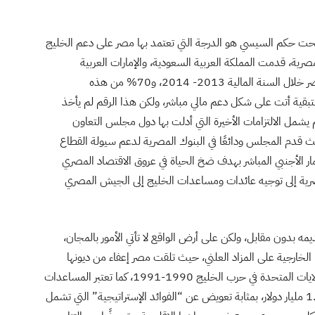
ية تحت حكم السيسي هو الدرجة التي تعتمد بها مصر على دعم الخليج
مصرية، قدمت المملكة العربية السعودية، والإمارات العربية
المتحدة، ودولة الكويت، 10.6 مليار دولار كمساعدات لمصر خلال السنة المالية 2013- 2014، و70% من هذه
 ظهرت بشكل منح نفطية عينية، والـ30% المتبقية أتت على شكل دعم مالي مباشر، ولكن هذا الرقم لم يأخذ
لم يشمل الالتزامات الأخيرة التي أدلت بها دول مجلس التعاون
ث قدم المجلس ودائعًا في البنوك المصرية لدعم سيولة القطاع
ار الأجنبي المباشر بهدف ضخ الحياة في عروق الاقتصاد المصري
مصرية إلى توجيه عائدات ومساعدات الخليج إلى الجيش المصري
 بدون مقابل، ولكن على أرض الواقع لا تأتي الأمور بالمجان،
ها الخارجية على المزاد العلني، حيث تلقت مصر إعفاء من ديونها
الهائلة بعد أن انضمت إلى قوات التحالف التي تقودها الولايات المتحدة في حرب الخليج 1990-1991، كما تعتبر المساعدات
العسكرية التي تتلقاها عادة من الولايات المتحدة بمبلغ 1.3 مليار دولار، بمثابة تعويض عن “الفوائد الإستراتيجية” التي تشمل