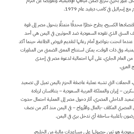
ل عبور بحري سريع ضمن مياهها الإقليمية، وتعويضًا عن التزام
ع إسرائيل في كامب ديفيد عام 1979.
تصادها الكسيح، يطرح خطرًا محدقًا متمثلًا بتحول مصر إلى قوة
لف السني الذي تقوده السعودية ضد الحوثيين في اليمن هي أحد
ندما انحنت بتواضع أمام رعاتها لتقديم فروض الطاعة، حينما أكد
منية، وفي ذات الوقت، يمكن استنتاج المعنى الضمني من المناورات
من العام الجاري، على أنها احتمالية لدعوة مصر في إحدى
 العربي.
، الحملات التي تشبه عملية عاصفة الحزم باليمن تميل الى تصعيد
كرين – إيران والمملكة العربية السعودية – يتنافسان لزيادة
 الصعيد الداخلي المصري، أثار دخول مصر إلى العملية احتمال حدوث
لمصري المكلف -بالمال والأرواح – في اليمن منذ أكثر من نصف
ارضون بأغلبية ساحقة أي تدخل بري في اليمن.
لسعودية هو ثمن حصولها على مساعدات مالية من الخليج،