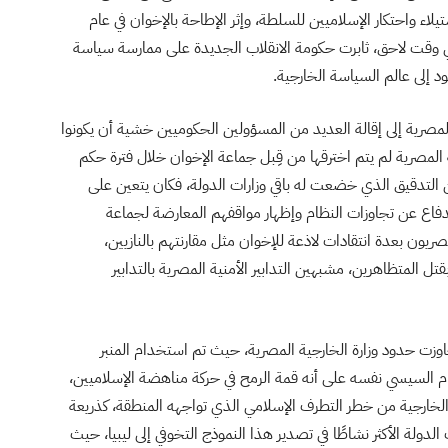
ء واحتكار الإسلاميين للسلطة، وإثر الإطاحة بالإخوان في عام
ي في وقت لاحق، ثابرت حكومة الانقلاب الجديدة على ممارسة سياسة
 إلى عالم السياسة الخارجية.
المصرية إلى إقالة العديد من المسؤولين الحكوميين خشية أن يكونوا
المصرية لم يتم اخترقها من قِبل جماعة الإخوان خلال فترة حكم
 التدقيق الذي خضعت له باقي وزارات الدولة، فكان يتعين على
لدفاع عن تجاوزات النظام وإظهار مواقفهم المعارضة لجماعة
صريون بعدة انتقادات لاذعة للإخوان مثل مقارنتهم بالنازيين،
ل المتظاهرين، مشبهين التدابير الأمنية المصرية بالتدابير
وزت حدود وزارة الخارجية المصرية، حيث تم استخدام المنبر
ام السيسي نفسه على أنه قمة الرمح في حركة مناهضة الإسلاميين،
 الخارجية من خطر التطرف الإسلامي الذي تواجهه المنطقة، كذريعة
دولة الأكثر نشاطًا في تصدير هذا النموذج التخوفي إلى ليبيا، حيث