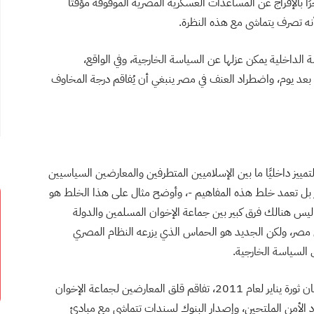
خرًا بالإفراج عن المساعدات العسكرية المصرية الموقوفة مؤقتًا
نه تصرف يتماشى مع هذه النظرة.
الداخلية يمكن عزلها عن السياسة الخارجية، وفي الواقع،
ًا بعد يوم، واضطراد العنف في مصر ينبغي أن يُفاقم درجة المخاوف
ييز داخليًا ما بين الإسلاميين المتطرفين والمعارضين السياسيين
يز بل تعمد خلط هذه المفاهيم -، وأوضح مثال على هذا الخلط هو
ليس هنالك فرق كبير بين جماعة الإخوان المسلمين والدولة
 مصر، ولكن الجديد هو الحماس الذي يزرعه النظام المصري
 السياسة الخارجية.
خلال فترة الصعود السياسي لجماعة الإخوان المسلمين إبان ثورة يناير لعام 2011، تفاقم قلق المعارضين لجماعة الإخوان
اد الأمن الملتحين، وإصدار البنوك لسندات تتماشى مع مبادئ