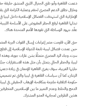
دعمت القاهرة وأبو ظبي الجنرال الليبي المنشق خليفة حف
ومازال نطاق الدعم المصري لحفتر وعملية الكرامة التي ي
تبذلها القاهرة لرفع الحظر المفروض على الأسلحة الليبية
عقّد جهود الوساطة التي تقودها الأمم المتحدة هناك.
حتى الآن، قاومت مصر إغراءات إرسال القوات البرية المصرية
سرت، وجاء الرد المصري متمثلًا بشن غارات جوية، وهذه ال
ليبيا، والخطر الحالي يتمثل بأن مثل هذه الاستفزازات جنب
جارتها الغربية، سوف يغري القاهرة للإمعان في زيادة دعمها
الزنتان، كما أن سياسات القاهرة في ليبيا والتي تم تصميم
حكومة ائتلافية ملتزمة بمكافحة الإرهاب الحقيقي في ليبي
الدمج والخلط وعدم التمييز ما بين الإسلاميين المتطرفي
هذين الطرفين لمجابهة العدو المشترك.