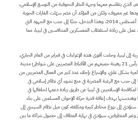
تر، الذي يتقاسم معهما وجهة النظر التخوفية من التوسع الإسلامي،
قودها غير معروف، ولكن من المؤكد أن مصر سهّلت الغارات الجوية
الإماراتية التي استهدفت الفصائل الإسلامية داخل ليبيا في أغسطس 2014، وهذا التدخل، جنبًا إلى جنب مع الجهود التي
، عمل على زيادة استقطاب المعسكرين المتنافسين في ليبيا، مما
 إلى ليبيا، وجاءت أقوى هذه الإغراءات في فبراير من العام الجاري،
حين عمدت فصائل ليبية تابعة للدولة الإسلامية إلى قطع رأس 21 رهينة جميعهم من الأقباط المصريين على شواطئ مدينة
مرة بشكل علني، والإسراع بإجلاء عدد كبير من العمال المصريين من
ًا إلى جنب مع الرغبة المصرية في منع نشوء أي نظام إسلامي في
 لمكافحة الإسلاميين في ليبيا عن طريق زيادة دعمها لحلفائها في
ها وهندستها بهدف إعاقة قدرة حركة الإخوان المسلمين على بناء
ا، ستؤدي إلى بزوغ مخاطر كبيرة ومكلفة، كون ميل نظام السيسي إلى
ن وغير المتطرفين، سيؤدي في نهاية المطاف إلى حصول شراكة ما بين