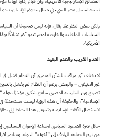
المصالح الإستراتيجية الأمريكية، وأن قيام إدارة أوباما مؤ
نتيجة لسجل مصر السيء في مجال حقوق الإنسان، يبدو أ
ولكن بغض النظر عمّا يقال، فإنه ليس صحيحًا أن السياسة 
السياسات الداخلية والخارجية لمصر تبدو أكثر تشابكًا يوم
الأمريكية.
العدو القريب والعدو البعيد
لا يختلف أي مراقب للشأن المصري أن النظام فشل في التم
غير العنيفين – والبعض يزعم أن النظام لم يفشل بالتمي
تصريح وزير الخارجية المصري سامح شكري مؤخرًا بقوله “
الإسلامية”، والحقيقة أن هذه الرؤية ليست مستحدثة في
لاستئصال الآفات الإسلامية وتحويل هذا النشاط إلى نطاق
من نهج الجماعة الهادف إلى “أخونة” الدولة، وعناصر أفر