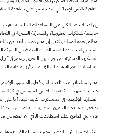
منح أمريكا النفاذ العسكري فوق الأجواء المصرية وعلى شك
القاهرة بالأمن الإسرائيلي بعد توقيعها على معاهدة السلام م
إن اعتماد مصر الكلي على المساعدات الخليجية لتقويم اق
خاضعة للملكيات الخليجية، والمشاركة المصرية في التحا
مظاهر هذه المخاطر، لا بل إن مصر ذهبت أبعد من ذلك ع
السيسي استعداده لتقديم القوات البرية ضمن المعركة الي
العسكرية المشتركة التي جرت بين البحرين ومصر في أبريل 
المناسبات لقمع الانتفاضات التي قد تبزغ في منطقة الخليج
مصر بسياساتها هذه تلعب بالنار، فعلى المستوى الإقليمي
ديناميات حروب الوكالة، والداعمين الخارجيين في كلا المعس
المشاركة الإقليمية في المعسكرات التابعة لهما، أما على
رد فعل عنيف من الجمهور المصري الذي لم ينس التدخل ا
قرن، وفي الواقع، تُظهر استطلاعات الرأي أن المصريين يع
التكهنات حول كون الدعم المصري للحملة التي تقودها ا