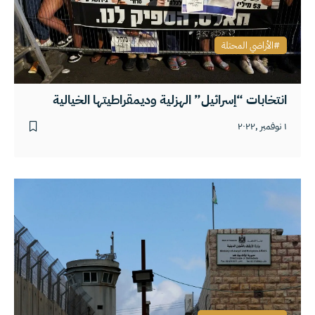
الأراضي المحتلة
انتخابات “إسرائيل” الهزلية وديمقراطيتها الخيالية
١ نوفمبر ,٢٠٢٢