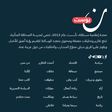
منصة إعلامية مستقلة، تأسست عام 2013، تنتمي لمدرسة الصحافة المتأنية،
تنتج تقارير وتحليلات معمقة ومحتوى متعدد الوسائط لتقديم رؤية أعمق للأخبار،
ويقوم عليها فريق شبابي متنوّع المشارب والخلفيات من دول عربية عدة.
سياسة
اقتصاد
أحدث التقارير
من نحن
مجتمع
صحافة
ملفات
كتّابنا
حقوق وحريات
أدب وفن
مطولات
اكتب معنا
آراء
ريادة أعمال
حوارات
السياسة التحريرية
تاريخ
سياحة وسفر
بودكاست
بحث متقدم
رياضة
سينما ودراما
تفاعلي