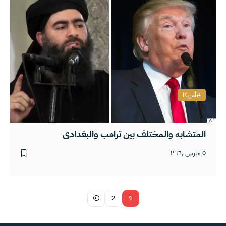
أمريكا
المتشابه والمختلف بين ترامب والبغدادي
٥ مارس ,٢٠١٦
2
1