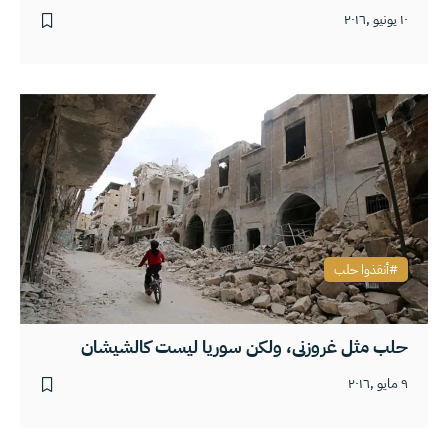
١٠ يونيو ,٢٠١٦
أنقذوا حلب
حلب مثل غروزني، ولكن سوريا ليست كالشيشان
٩ مايو ,٢٠١٦