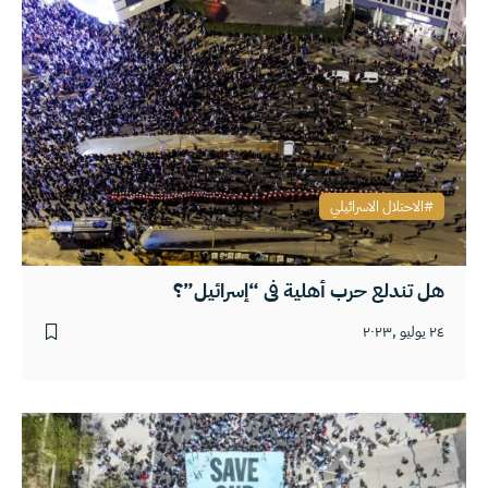
الاحتلال الاسرائيلي
هل تندلع حرب أهلية في “إسرائيل”؟
٢٤ يوليو ,٢٠٢٣