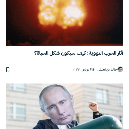
آثار الحرب النووية: كيف سيكون شكل الحياة؟
جاك ديتسش
٢٤ يوليو ,٢٠٢٣