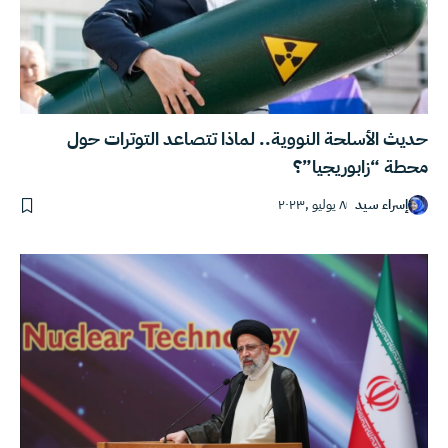
حديث الأسلحة النووية.. لماذا تتصاعد التوترات حول
محطة “زابوريجيا”؟
إسراء سيد
٨ يوليو ,٢٠٢٣