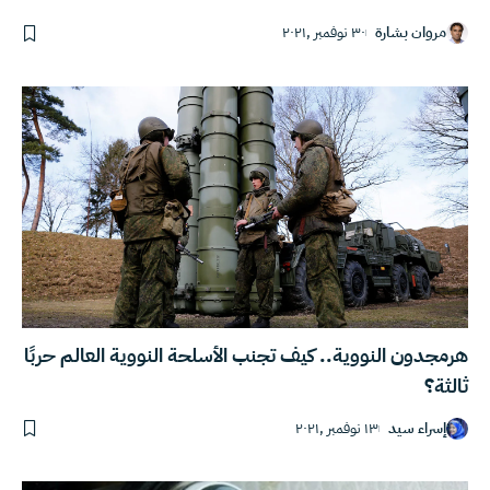
مروان بشارة
٣٠ نوفمبر ,٢٠٢١
هرمجدون النووية.. كيف تجنب الأسلحة النووية العالم حربًا
ثالثة؟
إسراء سيد
١٣ نوفمبر ,٢٠٢١