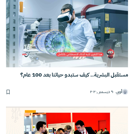
مستقبل البشرية.. كيف ستبدو حياتنا بعد 100 عام؟
أوبي
٩ ديسمبر ,٢٠٢٠