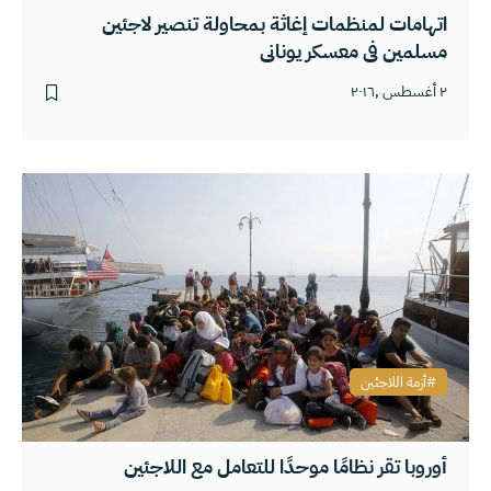
اتهامات لمنظمات إغاثة بمحاولة تنصير لاجئين
مسلمين في معسكر يوناني
٢ أغسطس ,٢٠١٦
أزمة اللاجئين
أوروبا تقر نظامًا موحدًا للتعامل مع اللاجئين