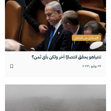
إسرائيل من الداخل
نتنياهو يحقق انتصارًا آخر ولكن بأي ثمن؟
٢٥ يوليو ,٢٠٢٣