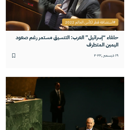
استضافة قطر لكأس العالم 2022
حلفاء “إسرائيل” العرب: التنسيق مستمر رغم صعود
اليمين المتطرف
١٩ ديسمبر ,٢٠٢٢