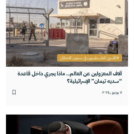
الأسرى الفلسطينيون في سجون الاحتلال
آلاف المعزولين عن العالم.. ماذا يجري داخل قاعدة
“سديه تيمان” الإسرائيلية؟
٧ يونيو ,٢٠٢٤