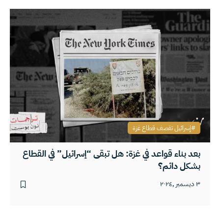
إسرائيل تقصف قطاع غزة
بعد بناء قواعد في غزة: هل تبقى “إسرائيل” في القطاع
بشكل دائم؟
٣ ديسمبر ,٢٠٢٤