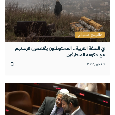
التوسع الاستيطاني
في الضفة الغربية.. المستوطنون يقتنصون فرصتهم
مع حكومة المتطرفين
٦ فبراير ,٢٠٢٣