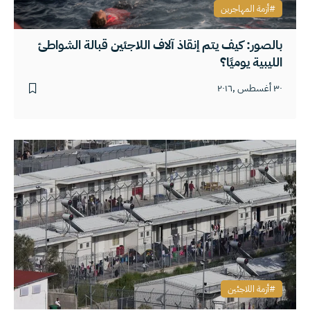
أزمة المهاجرين
بالصور: كيف يتم إنقاذ آلاف اللاجئين قبالة الشواطئ
الليبية يوميًا؟
٣٠ أغسطس ,٢٠١٦
أزمة اللاجئين