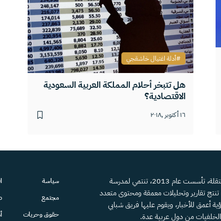
أدلة اغتيال خاشقجي
هل تتبخر أحلام المملكة العربية السعودية
الاقتصادية؟
١٦ أكتوبر ,٢٠١٨
منصة إعلامية مستقلة، تأسست عام 2013، تنتمي لمدرسة
سياسة
ا
، تنتج تقارير وتحليلات معمقة ومحتوى متعدد
مجتمع
ص
ية أعمق للأخبار، ويقوم عليها فريق شبابي
حقوق وحريات
أ
الخلفيات من دول عربية عدة.