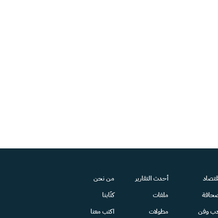
قتصاد
أحدث التقارير
من نحن
حافة
ملفات
كتّابنا
دب وفن
مطولات
اكتب معنا