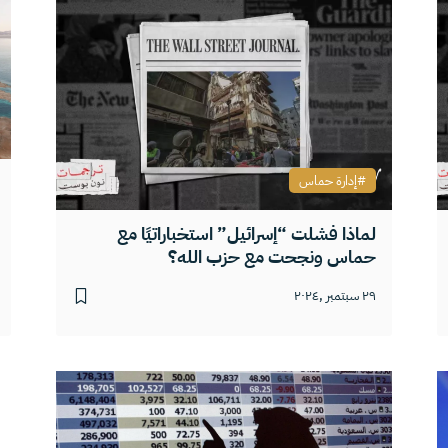
إدارة حماس
لماذا فشلت “إسرائيل” استخباراتيًا مع
حماس ونجحت مع حزب الله؟
٢٩ سبتمبر ,٢٠٢٤