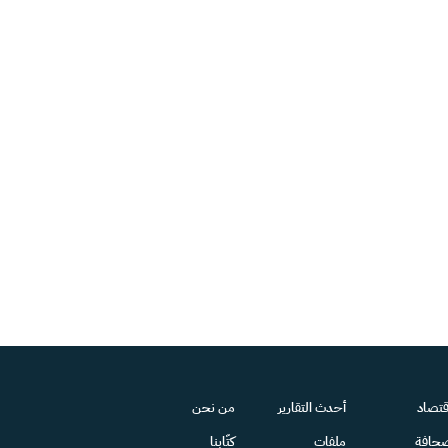
قتصاد
أحدث التقارير
من نحن
حافة
ملفات
كتّابنا