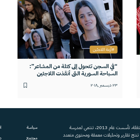
أزمة اللاجئين
“في السجن تتحول إلى كتلة من المشاعر”:
السباحة السورية التي أنقذت اللاجئين
٢٣ ديسمبر ,٢٠١٨
منصة إعلامية مستقلة، تأسست عام 2013، تنتمي لمدرسة
سياسة
ا
، تنتج تقارير وتحليلات معمقة ومحتوى متعدد
مجتمع
ص