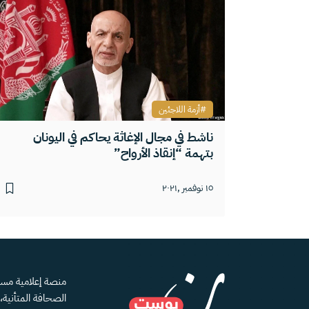
أزمة اللاجئين
ناشط في مجال الإغاثة يحاكم في اليونان
بتهمة “إنقاذ الأرواح”
١٥ نوفمبر ,٢٠٢١
الصحافة المتأنية