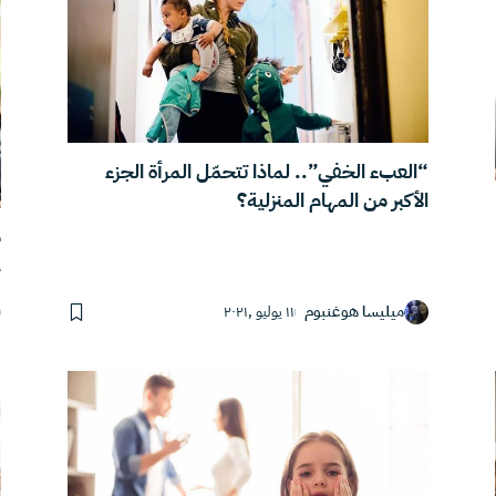
“العبء الخفي”.. لماذا تتحمّل المرأة الجزء
الأكبر من المهام المنزلية؟
م
ع
ميليسا هوغنبوم
١١ يوليو ,٢٠٢١