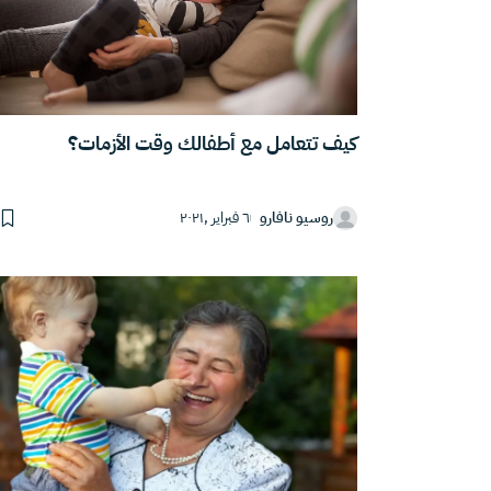
كيف تتعامل مع أطفالك وقت الأزمات؟
روسيو نافارو
٦ فبراير ,٢٠٢١