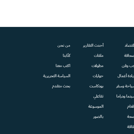
قتصاد
أحدث التقارير
من نحن
حافة
ملفات
كتّابنا
دب وفن
مطولات
اكتب معنا
يادة أعمال
حوارات
السياسة التحريرية
ياحة وسفر
بودكاست
بحث متقدم
ينما ودراما
تفاعلي
عام
الموسوعة
حة
بالصور
قافة