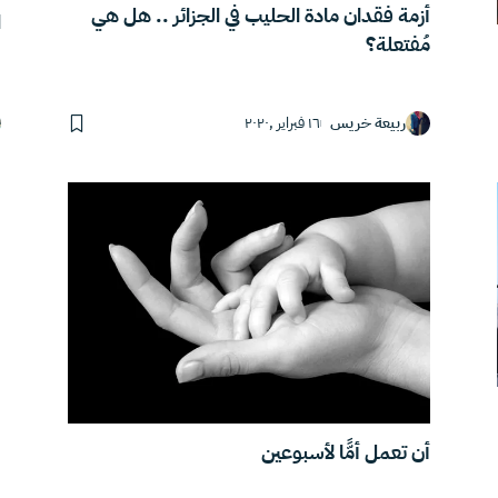
أزمة فقدان مادة الحليب في الجزائر .. هل هي
ا
مُفتعلة؟
ربيعة خريس
١٦ فبراير ,٢٠٢٠
أن تعمل أمًّا لأسبوعين