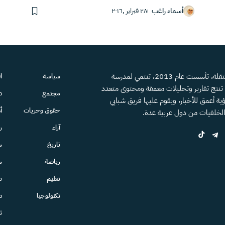
أسماء راغب
٢٨ فبراير ,٢٠١٦
منصة إعلامية مستقلة، تأسست عام 2013، تنتمي لمدرسة
سياسة
ا
، تنتج تقارير وتحليلات معمقة ومحتوى متعدد
مجتمع
ص
ية أعمق للأخبار، ويقوم عليها فريق شبابي
حقوق وحريات
أ
الخلفيات من دول عربية عدة.
آراء
ر
تاريخ
س
رياضة
س
تعليم
ط
تكنولوجيا
ص
ث