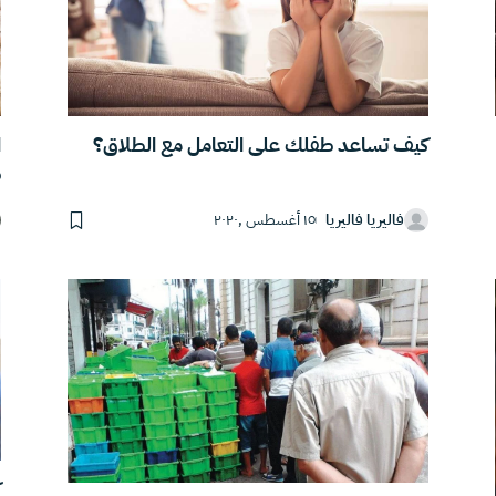
كيف تساعد طفلك على التعامل مع الطلاق؟
ا
ط
فاليريا فاليريا
١٥ أغسطس ,٢٠٢٠
ك