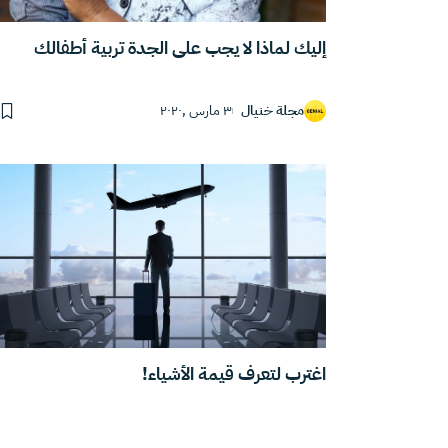
إليك لماذا لا يجب على الجدة تربية أطفالك
مجلة خنيال
٣ مارس ,٢٠٢٠
اغترب لتعرف قيمة الأشياء!