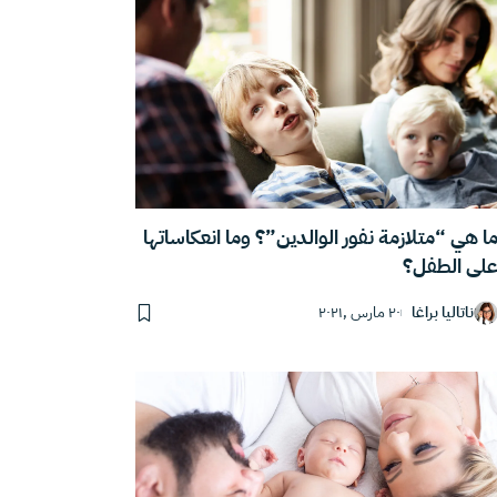
ا هي “متلازمة نفور الوالدين”؟ وما انعكاساتها
لى الطفل؟
ناتاليا براغا
٢٠ مارس ,٢٠٢١