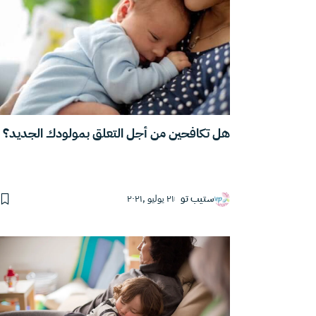
هل تكافحين من أجل التعلق بمولودك الجديد؟
ستيب تو
٢١ يوليو ,٢٠٢١