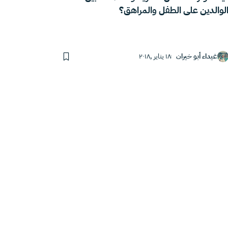
لوالدين على الطفل والمراهق؟
غيداء أبو خيران
١٨ يناير ,٢٠١٨