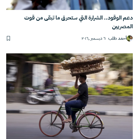
دعم الوقود.. الشرارة التي ستحرق ما تبقى من قوت
المصريين
أحمد طلب
٦ ديسمبر ,٢٠١٦