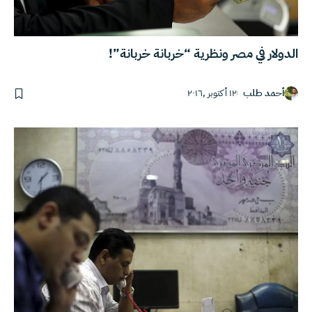
الدولار في مصر ونظرية “خربانة خربانة”!
أحمد طلب
١٢ أكتوبر ,٢٠١٦