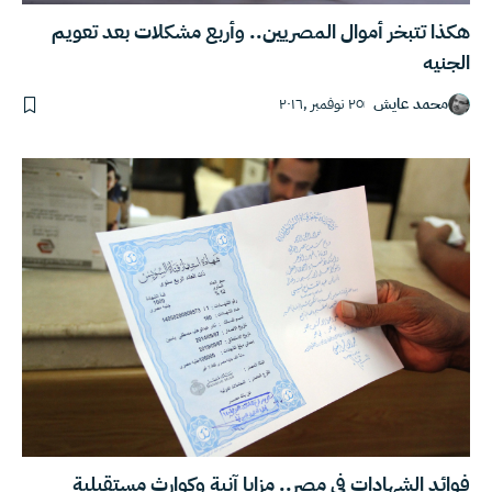
هكذا تتبخر أموال المصريين.. وأربع مشكلات بعد تعويم
الجنيه
محمد عايش
٢٥ نوفمبر ,٢٠١٦
فوائد الشهادات في مصر.. مزايا آنية وكوارث مستقبلية