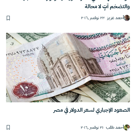
والتضخم آتٍ لا محالة
أحمد عزيز
٢٢ نوفمبر ,٢٠١٦
الصعود الإجباري لسعر الدولار في مصر
أحمد طلب
٢١ نوفمبر ,٢٠١٦