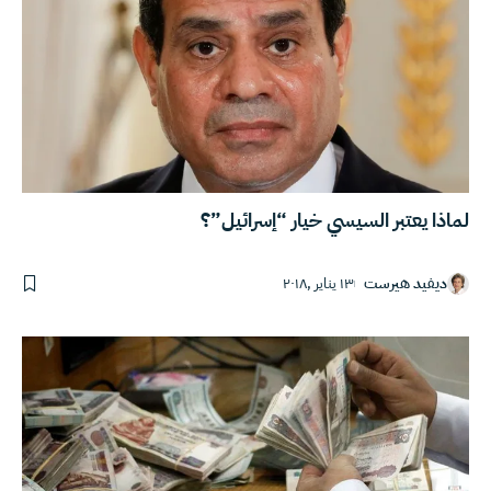
لماذا يعتبر السيسي خيار “إسرائيل”؟
ديفيد هيرست
١٣ يناير ,٢٠١٨