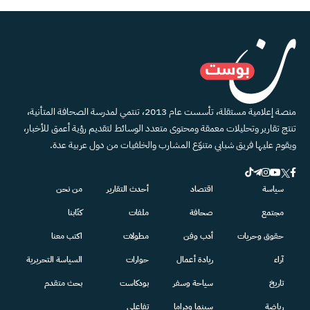
منصة إعلامية مستقلة، تأسست عام 2013، تنتمي لمدرسة الصحافة المتأنية،
تنتج تقارير وتحليلات معمقة ومحتوى متعدد الوسائط لتقديم رؤية أعمق للأخبار،
ويقوم عليها فريق شبابي متنوّع المشارب والخلفيات من دول عربية عدة.
سياسة
اقتصاد
أحدث التقارير
من نحن
مجتمع
صحافة
ملفات
كتّابنا
حقوق وحريات
أدب وفن
مطولات
اكتب معنا
آراء
ريادة أعمال
حوارات
السياسة التحريرية
تاريخ
سياحة وسفر
بودكاست
بحث متقدم
رياضة
سينما ودراما
تفاعلي