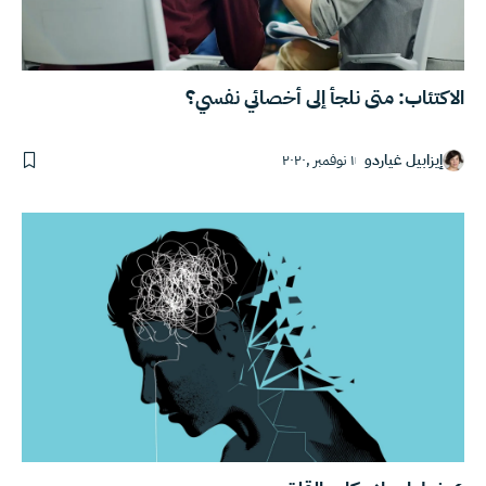
الاكتئاب: متى نلجأ إلى أخصائي نفسي؟
إيزابيل غياردو
١ نوفمبر ,٢٠٢٠