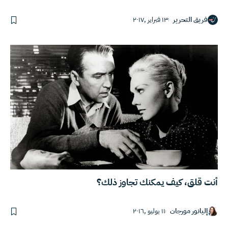
فريق التحرير
١٣ فبراير ,٢٠١٧
أنت قلق، كيف يمكنك تجاوز ذلك؟
إليانور مورجان
١١ يوليو ,٢٠١٦