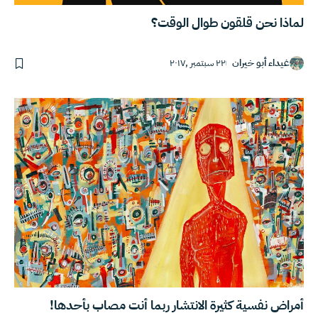
لماذا نحن قلقون طوال الوقت؟
غيداء أبو خيران
٢٢ سبتمبر ,٢٠١٧
أمراض نفسية كثيرة الانتشار ربما أنت مصاب بأحدها!