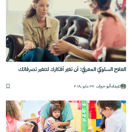
العلاج السلوكيّ المعرفيّ: أن تغيّر أفكارك لتتغير تصرفاتك
غيداء أبو خيران
٢٥ مايو ,٢٠١٨