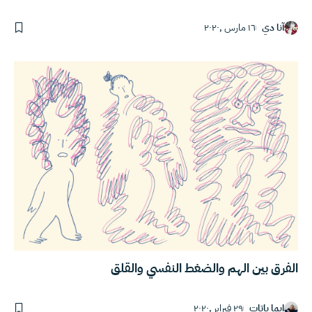
آنا دي
١٦ مارس ,٢٠٢٠
الفرق بين الهم والضغط النفسي والقلق
إيما باتات
٢٩ فبراير ,٢٠٢٠