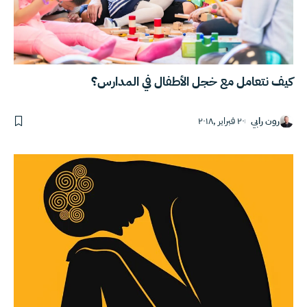
كيف نتعامل مع خجل الأطفال في المدارس؟
رون رابي
٢٠ فبراير ,٢٠١٨