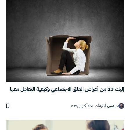
إليك 13 من أعراض القلق الاجتماعي وكيفية التعامل معها
جيمس ليثرمان
٢٧ أكتوبر ,٢٠١٩