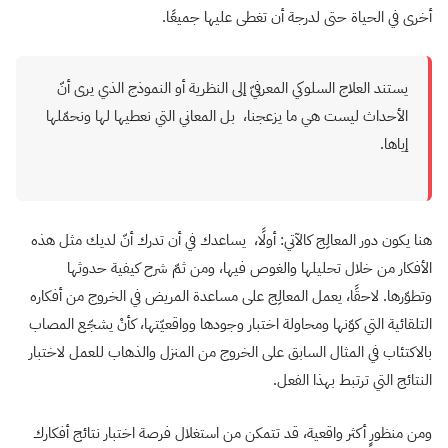
أخرى في الحياة حتى لدرجة أن تغطى عليها جميعًا.
يستند العلاج السلوكي المعرفيّ إلى النظرية أو النموذج الذي يرى أنّ
الأحداث ليست هي ما يزعجنا، بل المعاني التي نعطيها لها ونحمّلها
إياها.
هنا يكون دور المعالِج كالآتي: أولًا، يساعدك في أن تدرك أنّ لديك مثل هذه
الأفكار من خلال تحليلها والغوص فيها، ومن ثمّ شرح كيفية حدوثها
وتطوّرها. لاحقًا، يعمل المعالِج على مساعدة المريض في الخروج من أفكاره
التلقائية التي كوّنها ومحاولة اختبار وجودها وواقعيّتها، كأنْ يشجّع المصاب
بالاكتئاب في المثال السابق على الخروج من المنزل والذهاب للعمل لاختبار
النتائج التي ترتبط بهذا الفعل.
ومن منظورٍ أكثر واقعية، قد تتمكن من استغلال فرصة اختبار نتائج أفكارك