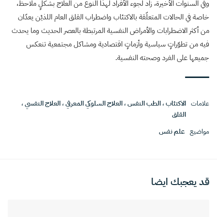
وفي السنوات الأخيرة، زاد لجوء الأفراد لهذا النوع من العلاج بشكلٍ ملاحظ،
خاصة في الحالات المتعلّقة بالاكتئاب واضطراب القلق العام اللذيْن يعدّان
من أكثر الاضطرابات والأمراض النفسية المرتبطة بالعصر الحديث وما يحدث
فيه من تطوّراتٍ سياسية وأزماتٍ اقتصادية ومشاكل مجتمعية تنعكس
جميعها على الفرد وصحته النفسية.
علامات
الاكتئاب
،
الطب النفس
،
العلاج السلوكي المعرفي
،
العلاج النفسي
،
القلق
مواضيع
علم نفس
قد يعجبك ايضا