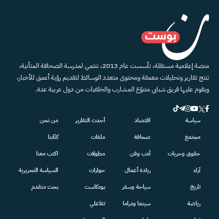
منصة إعلامية مستقلة، تأسست عام 2013، تنتمي لمدرسة الصحافة المتأنية،
تنتج تقارير وتحليلات معمقة ومحتوى متعدد الوسائط لتقديم رؤية أعمق للأخبار،
ويقوم عليها فريق شبابي متنوّع المشارب والخلفيات من دول عربية عدة.
سياسة
اقتصاد
أحدث التقارير
من نحن
مجتمع
صحافة
ملفات
كتّابنا
حقوق وحريات
أدب وفن
مطولات
اكتب معنا
آراء
ريادة أعمال
حوارات
السياسة التحريرية
تاريخ
سياحة وسفر
بودكاست
بحث متقدم
رياضة
سينما ودراما
تفاعلي