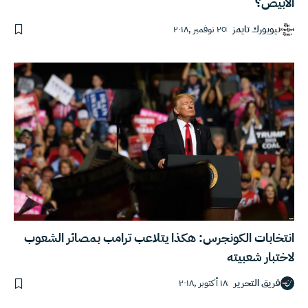
الأبيض؟
نيويورك تايمز
٢٥ نوفمبر ,٢٠١٨
انتخابات الكونجرس: هكذا يتلاعب ترامب بمصائر الشعوب
لاختبار شعبيته
فريق التحرير
١٨ أكتوبر ,٢٠١٨