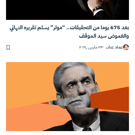
بعد 675 يوما من التحقيقات.. “مولر” يسلم تقريره النهائي
والغموض سيد الموقف
عماد عنان
٢٣ مارس ,٢٠١٩