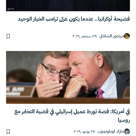
فضيحة أوكرانيا.. عندما يكون عزل ترامب الخيار الوحيد
مرتضى الشاذلي
٢٨ سبتمبر ,٢٠١٩
في أمريكا: قصة تورط عميل إسرائيلي في قضية التخابر مع
روسيا
مارك لوبلونجون
٢٤ يونيو ,٢٠١٩