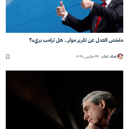
ملخص العدل عن تقرير مولر.. هل ترامب بريء؟
عماد عنان
٢٥ مارس ,٢٠١٩