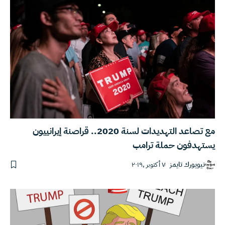
مع تصاعد التهديدات لسنة 2020.. قراصنة إيرانييون
يستهدفون حملة ترامب
نيويورك تايمز
٧ أكتوبر ,٢٠١٩