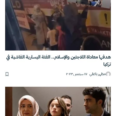
هدفها معاداة اللاجئين والإسلام.. الفئة اليسارية الفاشية في
تركيا
مظهر باغلي
١٧ سبتمبر ,٢٠٢٣