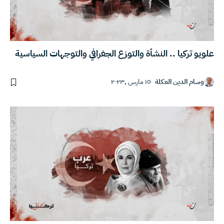
علويو تركيا .. النشأة والتوزع الجغرافي والتوجهات السياسية
وسام الدين العكلة
١٥ مارس ,٢٠٢٣