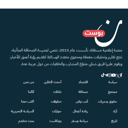
منصة إعلامية مستقلة، تأسست عام 2013، تنتمي لمدرسة الصحافة المتأنية،
تنتج تقارير وتحليلات معمقة ومحتوى متعدد الوسائط لتقديم رؤية أعمق للأخبار،
ويقوم عليها فريق شبابي متنوّع المشارب والخلفيات من دول عربية عدة.
سياسة
اقتصاد
أحدث التقارير
من نحن
مجتمع
صحافة
ملفات
كتّابنا
حقوق وحريات
أدب وفن
مطولات
اكتب معنا
آراء
ريادة أعمال
حوارات
السياسة التحريرية
تاريخ
سياحة وسفر
بودكاست
بحث متقدم