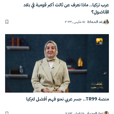
عرب تركيا.. ماذا نعرف عن ثالث أكبر قومية في بلاد
الأناضول؟
رغد الشماط
١٤ مارس ,٢٠٢٣
منصة TR99.. جسر عربي نحو فهم أفضل لتركيا
عمار الحديثي
١٧ فبراير ,٢٠٢٣