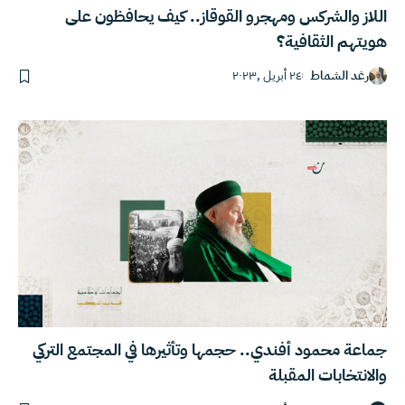
اللاز والشركس ومهجرو القوقاز.. كيف يحافظون على
هويتهم الثقافية؟
رغد الشماط
٢٤ أبريل ,٢٠٢٣
جماعة محمود أفندي.. حجمها وتأثيرها في المجتمع التركي
والانتخابات المقبلة