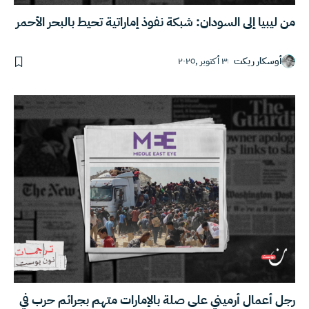
من ليبيا إلى السودان: شبكة نفوذ إماراتية تحيط بالبحر الأحمر
أوسكار ريكت
٣ أكتوبر ,٢٠٢٥
رجل أعمال أرميني على صلة بالإمارات متهم بجرائم حرب في