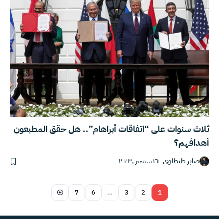
ثلاث سنوات على “اتفاقات أبراهام”.. هل حقق المطبعون
أهدافهم؟
صابر طنطاوي
١٦ سبتمبر ,٢٠٢٣
7
6
…
3
2
1