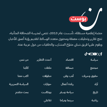
منصة إعلامية مستقلة، تأسست عام 2013، تنتمي لمدرسة الصحافة المتأنية،
تنتج تقارير وتحليلات معمقة ومحتوى متعدد الوسائط لتقديم رؤية أعمق للأخبار،
ويقوم عليها فريق شبابي متنوّع المشارب والخلفيات من دول عربية عدة.
سياسة
اقتصاد
أحدث التقارير
من نحن
مجتمع
صحافة
ملفات
كتّابنا
حقوق وحريات
أدب وفن
مطولات
اكتب معنا
آراء
ريادة أعمال
حوارات
السياسة التحريرية
تاريخ
سياحة وسفر
بودكاست
بحث متقدم
رياضة
سينما ودراما
تفاعلي