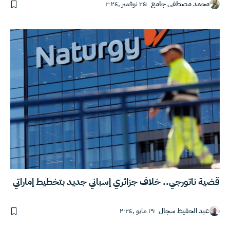
محمد مصطفى جامع
٢٤ نوفمبر ,٢٠٢٤
قضية ناتورجي.. خلاف جزائري إسباني جديد بتخطيط إماراتي
عبد الحفيظ سجال
١٩ مايو ,٢٠٢٤