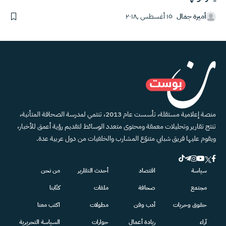
أميرة جمال
١٥ أغسطس ,٢٠١٨
منصة إعلامية مستقلة، تأسست عام 2013، تنتمي لمدرسة الصحافة المتأنية،
تنتج تقارير وتحليلات معمقة ومحتوى متعدد الوسائط لتقديم رؤية أعمق للأخبار،
ويقوم عليها فريق شبابي متنوّع المشارب والخلفيات من دول عربية عدة.
سياسة
اقتصاد
أحدث التقارير
من نحن
مجتمع
صحافة
ملفات
كتّابنا
حقوق وحريات
أدب وفن
مطولات
اكتب معنا
آراء
ريادة أعمال
حوارات
السياسة التحريرية