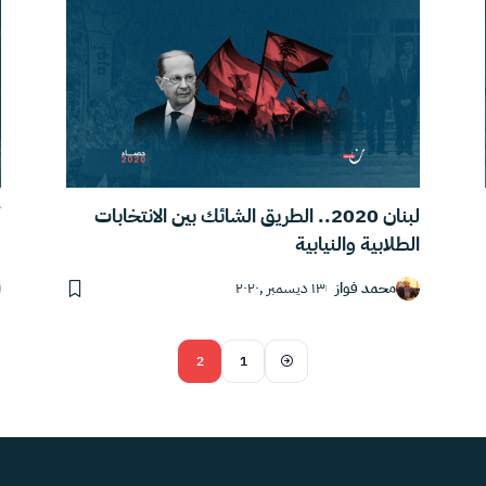
لبنان 2020.. الطريق الشائك بين الانتخابات
أ
الطلابية والنيابية
محمد فواز
١٣ ديسمبر ,٢٠٢٠
2
1