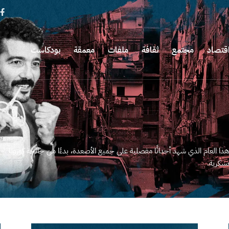
قتصاد
مجتمع
ثقافة
ملفات
معمقة
بودكاست
ز ملامح هذا العام الذي شهد أحداثًا مفصلية على جميع الأصعدة، بدءًا من جائحة كورونا
عسكرية.