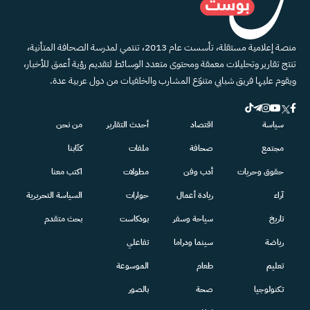
منصة إعلامية مستقلة، تأسست عام 2013، تنتمي لمدرسة الصحافة المتأنية،
تنتج تقارير وتحليلات معمقة ومحتوى متعدد الوسائط لتقديم رؤية أعمق للأخبار،
ويقوم عليها فريق شبابي متنوّع المشارب والخلفيات من دول عربية عدة.
سياسة
اقتصاد
أحدث التقارير
من نحن
مجتمع
صحافة
ملفات
كتّابنا
حقوق وحريات
أدب وفن
مطولات
اكتب معنا
آراء
ريادة أعمال
حوارات
السياسة التحريرية
تاريخ
سياحة وسفر
بودكاست
بحث متقدم
رياضة
سينما ودراما
تفاعلي
تعليم
طعام
الموسوعة
تكنولوجيا
صحة
بالصور