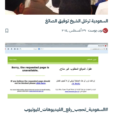
السعودية ترحّل الشيخ توفيق الصائغ
نون بوست
٢٩ أغسطس ,٢٠١٤
#السعودية_تحجب_رفع_الفيديوهات_لليوتيوب