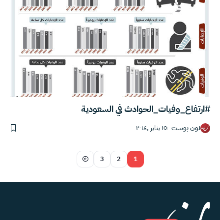
#ارتفاع_وفيات_الحوادث في السعودية
نون بوست
١٥ يناير ,٢٠١٤
3
2
1