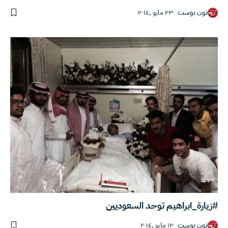
نون بوست
٢٣ مايو ,٢٠١٤
#زيارة_ابراهيم توحد السعوديين
نون بوست
١٢ مايو ,٢٠١٤