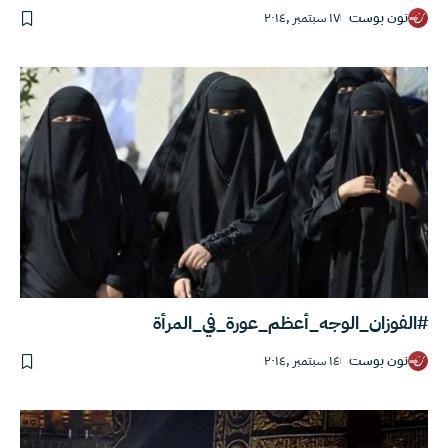
نون بوست
١٧ سبتمبر ,٢٠١٤
#الفوزان_الوجه_أعظم_عورة_في_المرأة‎
نون بوست
١٤ سبتمبر ,٢٠١٤