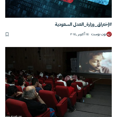
#إختراق_وزارة_العدل السعودية
نون بوست
١٤ أكتوبر ,٢٠١٤