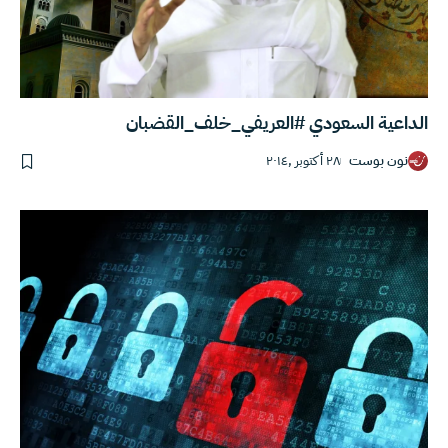
الداعية السعودي #العريفي_خلف_القضبان
نون بوست
٢٨ أكتوبر ,٢٠١٤