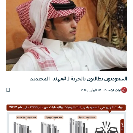
السعوديون يطالبون بالحرية لـ #مهند_المحيميد
نون بوست
١٧ فبراير ,٢٠١٤