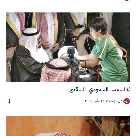
#الشعب_السعودي_الشقيق
نون بوست
٢ مايو ,٢٠١٤