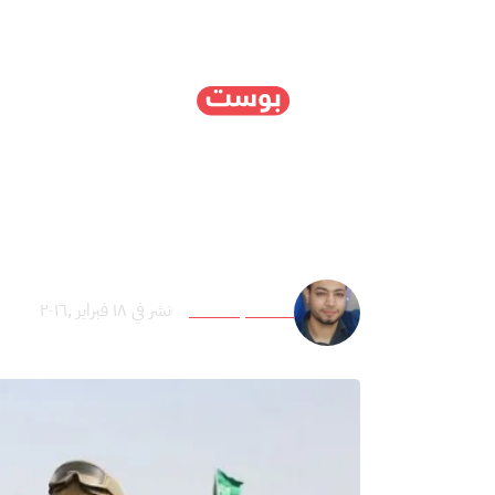
الرئيسية
سياسة
ا
“رعد الشمال”.. بداية صع
أحمد عبد الظاهر
نشر في ١٨ فبراير ,٢٠١٦