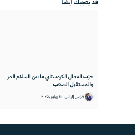
قد يعجبك ايضا
حزب العمال الكردستاني ما بين السلام المر
والمستقبل الصعب
فراس إلياس
١١ يوليو ,٢٠٢٥