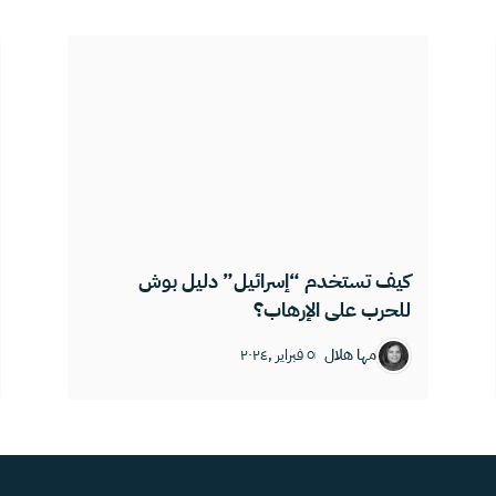
كيف تستخدم “إسرائيل” دليل بوش
للحرب على الإرهاب؟
مها هلال
٥ فبراير ,٢٠٢٤