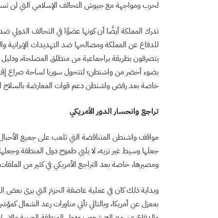
لحرب ومواجهة مع جيوش التحالف الإسلامي التي لن تسمح
تدرك المملكة أيضًا أن كونها عضوًا في التحالف الدولي ضد
للدفاع عن المملكة ومصالحها ضد التهديدات الإيرانية والر
يتصرفون بطريقة براجماعية من منطلق المصلحة، ودليل ذلك 
بضوء أخضر من واشنطن؛ لتتحول سوريا لساحة صراع إقليم
خاصة بعد رفض واشنطن دعم قوات المعارضة بالسلاح ال
تراجع وانحسار الدور الأمريكي
مواقف واشنطن المتناقضة التي تلعب على جميع الأحبال، 
جعلها وسيط غير نزيه، لا يلبي طموح دول المنطقة وجعلها
ومصيرها، خاصة بعد التراجع الأمريكي في كثير من الملفات، ك
وبداية ذلك كان في عملية عاصفة الحزم التي يرى بعض الم
بمعزل عن أمريكا، وبالتالي تأتي مناورات رعد الشمال كمؤشر
والدفاع عن مصالح شعوب ودول المنطقة العربية والإسلا