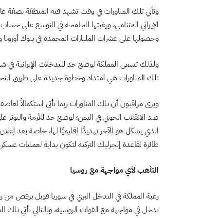
وتأتي تلك المناورات في وقت تشهد فيه المنطقة بصفة عام
الإيراني المتنامي، ورغبتها الجامحة في التوسع على حساب
وحصولها على عشرات المليارات المجمدة في بنوك أوروبا وأ
ولذلك تسعى المملكة لوضع حد للتدخلات الإيرانية في شؤون
تلك المناورات هي امتداد وخطوة جديدة على طريق التحالف
ويرى مراقبون أن تلك المناورات ربما تأتي استكمالاً لعا
ضد الانقلاب الحوثي في اليمن؛ لوضع حد للأزمة والتوتر عل
الذي يشكل هو الآخر تهديدًا إقليميًا لها، خاصة بعد إعلا
طائرة لقاعدة إنجرليك التركية لتكون بداية لعمليات عسكري
التأهب لأي مواجهة مع روسيا
رغبة المملكة في التدخل البري في سوريا قوبل برفض من ر
تدخل في مواجهة مع القوات الروسية، وبالتالي تأتي تلك ا