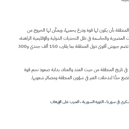
منطقة بأن يكون لها قوة ودرع يحميها، ويمكّن لها الخروج من
ات المصيرية والحاسمة في ظل التحديات الدولية والإقليمية الراهنة،
خاصة إذا علمنا أن تلك المناورات تتم بمشاركة 20 دولة، تضم جيوش أقوى دول المنطقة بما يقارب 150 ألف جندي و300
في تاريخ المنطقة من حيث العتد والعتاد، بداية صعود نجم قوة
 وتضع حدًا لتدخلات الغير في شؤون المنطقة ومصائر شعوبها.
كري في سوريا
،
الثورة السورية
،
الحرب على الإرهاب