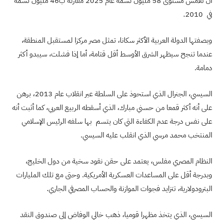
أن تلامس مستوى 58 مليون نسمة عام 2025 مقارنة ب46 مليون نسمة
في 2010.
وبصفتها الدولة العربية الأكثر سكانا، تمثل مصر مركزا لمستقبل المنطقة،
عندما تنجح سيظهر الشرق الأوسط أقل قتامة، أما إذا فشلت، سيبدو أكثر
دمامة.
السيسي، الجنرال الذي استحوذ على السلطة عبر انقلاب عام 2013، برهن
على أنه أكثر قمعا من حسني مبارك، الذي أسقطه الربيع العربي، كما أثبت أنه
على نفس درجة عدم الكفاءة التي كان يتسم بها سلفه الرئيس الإسلامي
المنتخب محمد مرسي الذي انقلب عليه السيسي.
النظام المصري مفلس، يعتمد على حقن نقود سخية من دول الخليج،
وبدرجة أقل على المساعدات العسكرية الأمريكية. وحتى مع تلك المليارات
البترودولارية، تتزايد فجوات الموازنة والحساب المصرفي الجاري.
السيسي، الذي يتخذ مظهرا قوميا، ذهب خالي الوفاض إلى صندوق النقد