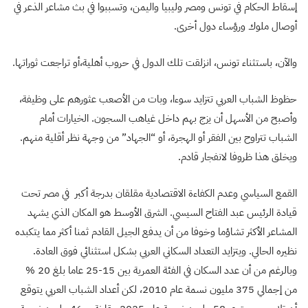
إسقاط الحكام في تونس ومصر وليبيا واليمن، وتسببوا في بث مشاعر الذعر في
أوصال ملوك ورؤساء دول أخرى.
والآن، باستثناء تونس، انزلقت تلك الدول في حروب أهلية،أو تراجعت ثوراتها.
حظوظ الشباب العربي تتزايد سوءا، وبات من الأصعب عثورهم على وظيفة،
وأصبح من الأسهل أن يزج بهم داخل غياهب السجون. الخيارات أمام
الشباب تتراوح بين الفقر أو الهجرة، أو “الجهاد” من وجهة نظر أقلية منهم.
ويخلق هذا ظروفا لانفجار قادم.
القمع السياسي وعدم الكفاءة الاقتصادية مقلقان بدرجة أكبر في مصر تحت
قيادة الرئيس عبد الفتاح السيسي. الشرق الأوسط هو المكان الذي يشهد
المشاعر الأكثر تشاؤما وخوفا من أن يدفع الجيل القادم ثمنا أكثر مما يتكبده
نظيره الحالي. ويتزايد التعداد السكاني العربي بشكل استثنائي فوق العادة.
وبالرغم من أن عدد السكان في الفئة العمرية بين 15-25 عاما بلغ 20 %
من إجمالي 375 مليون نسمة عام 2010، لكن أعداد الشباب العربي يتوقع