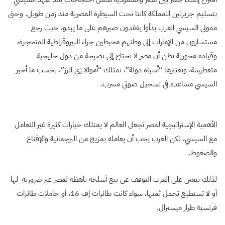
بتسليم جزيرتين للمملكة كانتا تحت السيطرة المصرية منذ زمن طويل. وحتى
ممولي السيسي العرب بدأوا يفقدون صبرهم على ما يبدو، حيث رجع
مستشارون من الإمارات إلى وطنهم محبطين جراء البيروقراطية المتحجرة،
وقيادة محورية تظن أن مصر لا تحتاج إلى نصيحة من دول خليجية
متغطرسة، وتعتبرها “أشباه دولة”، تمتلك “أموالا زي الرز”، بحسب ما أخبر
السيسي مساعده في تسجيل صوتي مسرب.
الأهمية الإستراتيجية لمصر تجعل العالم لا يمتلك خيارات كثيرة غير التعامل
مع السيسي، لكن الغرب يجب أن يعامله بمزيج من البرجماتية والإقناع
والضغوط.
لذلك يتعين على الغرب التوقف عن بيع أسلحة باهظة لمصر غير ضرورية لها
أو لا تستطيع تحمل ثمنها، سواء كانت طائرات إف 16، أو حاملات طائرات
فرنسية طراز ميسترال.