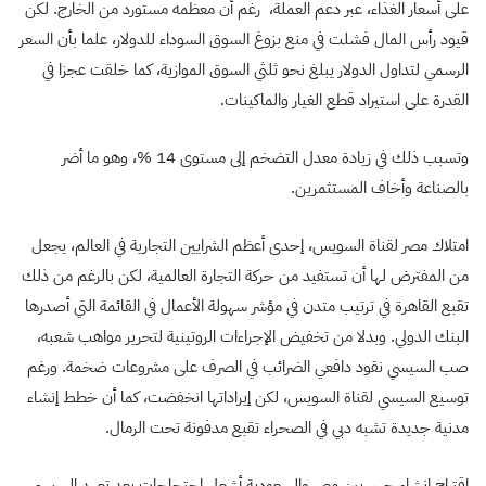
على أسعار الغذاء، عبر دعم العملة، رغم أن معظمه مستورد من الخارج. لكن
قيود رأس المال فشلت في منع بزوغ السوق السوداء للدولار، علما بأن السعر
الرسمي لتداول الدولار يبلغ نحو ثلثي السوق الموازية، كما خلقت عجزا في
القدرة على استيراد قطع الغيار والماكينات.
وتسبب ذلك في زيادة معدل التضخم إلى مستوى 14 %، وهو ما أضر
بالصناعة وأخاف المستثمرين.
امتلاك مصر لقناة السويس، إحدى أعظم الشرايين التجارية في العالم، يجعل
من المفترض لها أن تستفيد من حركة التجارة العالمية، لكن بالرغم من ذلك
تقبع القاهرة في ترتيب متدن في مؤشر سهولة الأعمال في القائمة التي أصدرها
البنك الدولي. وبدلا من تخفيض الإجراءات الروتينية لتحرير مواهب شعبه،
صب السيسي نقود دافعي الضرائب في الصرف على مشروعات ضخمة. ورغم
توسيع السيسي لقناة السويس، لكن إيراداتها انخفضت، كما أن خطط إنشاء
مدنية جديدة تشبه دبي في الصحراء تقبع مدفونة تحت الرمال.
اقتراح إنشاء جسر بين مصر والسعودية أشعل احتجاجات بعد تعهد السيسي