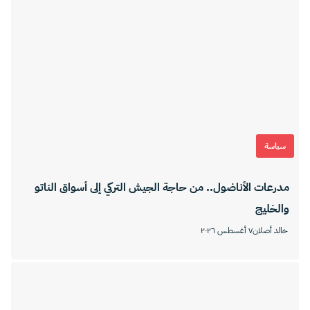
سياسة
مدرعات الأناضول.. من حاجة الجيش التركي إلى أسواق الناتو
والخليج
خالد أصلان
٧ أغسطس ٢٠٢٦