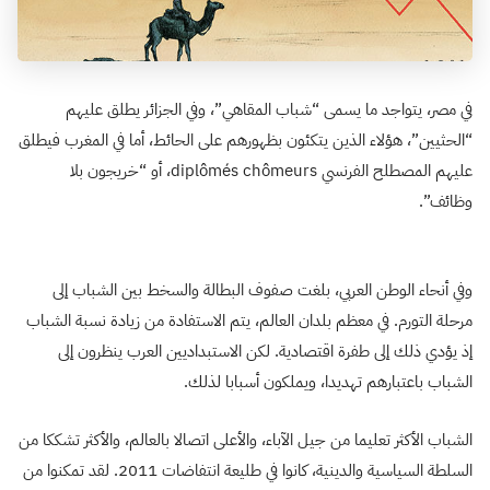
في مصر، يتواجد ما يسمى “شباب المقاهي”، وفي الجزائر يطلق عليهم
“الحثيين”، هؤلاء الذين يتكئون بظهورهم على الحائط، أما في المغرب فيطلق
عليهم المصطلح الفرنسي diplômés chômeurs، أو “خريجون بلا
وظائف”.
وفي أنحاء الوطن العربي، بلغت صفوف البطالة والسخط بين الشباب إلى
مرحلة التورم. في معظم بلدان العالم، يتم الاستفادة من زيادة نسبة الشباب
إذ يؤدي ذلك إلى طفرة اقتصادية. لكن الاستبداديين العرب ينظرون إلى
الشباب باعتبارهم تهديدا، ويملكون أسبابا لذلك.
الشباب الأكثر تعليما من جيل الآباء، والأعلى اتصالا بالعالم، والأكثر تشككا من
السلطة السياسية والدينية، كانوا في طليعة انتفاضات 2011. لقد تمكنوا من