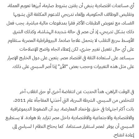
أي مساعدات اقتصادية ينبغي أن يقترن بشروط صارمة، أبرزها تعويم العملة،
وتقليص الوظائف الحكومية، وإلغاء تدريجي للدعوم المكلفة التي يشوبها
الفساد، مع تعويض الطبقات الأكثر فقرا بمدفوعات مالية مباشرة. يجب فعل
ذلك بشكل تدريجي، إذ أن مصر في حالة شديدة الهشاشة، وكذلك الشرق
الأوسط سريع التقلب لا يتحمل علاجا صادما. البيروقراطية المصرية ستقاوم
على أي حال تفعيل تغيير جذري، لكن إعطاء اتجاه واضح للإصلاحات
سيساعد على استعادة الثقة في اقتصاد مصر. يتعين على دول الخليج الإصرار
على مثل هذه التغييرات وحجب بعض “الأرز” إذا أصر السيسي على ذلك.
في الوقت الراهن، هدأ الحديث عن انتفاضة أخرى أو حتى انقلاب آخر
للتخلص من السيسي. الشرطة السرية، التي أخذتها المفاجأة عام 2011،
باتت أكثر اجتهادا في خنق وإخماد المعارضة. بيد أن الضغوط الديموغرافية
والاقتصادية والاجتماعية والاقتصادية داخل مصر تتزايد بلا هوادة. لا يستطيع
السيسي أن يوفر لمصر استقرار مستداما، كما يحتاج النظام ا لسياسي إلى
إعادة انفتاح.