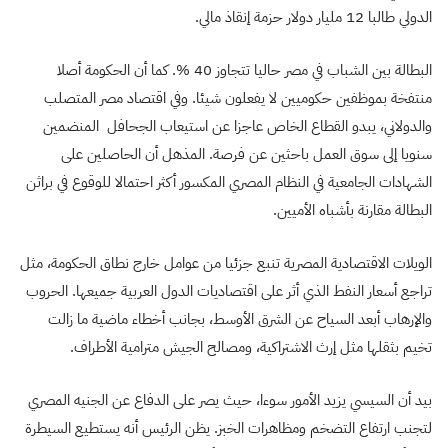
الدولي طالبا 12 مليار دولار حزمة إنقاذ مالي.
البطالة بين الشباب في مصر حاليا تتجاوز 40 %. كما أن الحكومة أصلا
منتفخة بموظفين حكوميين لا يفعلون شيئا. وفي اقتصاد مصر المتصلب
والدولاني، يبدو القطاع الخاص عاجزا عن استيعاب الجحافل المنضمين
سنويا إلى سوق العمل باحثين عن فرصة. المذهل أن الحاصلين على
الشهادات الجامعية في النظام المصري المكسور أكثر احتمالا للوقوع في براثن
البطالة مقارنة بأشباه الأميين.
الويلات الاقتصادية المصرية تنبع جزئيا من عوامل خارج نطاق الحكومة، مثل
تراجع أسعار النفط الذي أثر على اقتصاديات الدول العربية جميعها. الحروب
والإرهاب أبعد السياح عن الشرق الأوسط، بجانب أخطاء ماضية ما زالت
تخيم بثقلها مثل إرث الاشتراكية، ومصالح الجيش مترامية الأطراف.
بيد أن السيسي يزيد الأمور سوءا، حيث يصر على الدفاع عن الجنيه المصري
لتجنب ارتفاع التضخم ومظاهرات الخبز. يظن الرئيس أنه يستطيع السيطرة