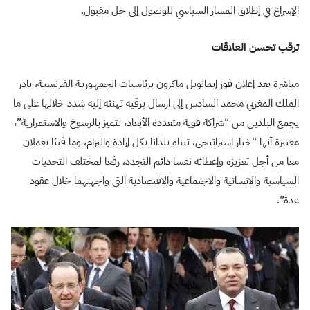
الإسراع في إطلاق المسار السياسي للوصول إلى حل مقبول
.
ترقب تحسن العلاقات
مباشرة بعد إعلان فوز إيمانويل ماكرون برئاسيات الجمهـوريـة الفـرنسيـة، بادر
الملك المغربي محمد السادس إلى ارسال برقية تهنئة إليه شدد خلالها على ما
يجمع البلدين من “شراكة قوية متعددة الأبعاد، تتميز بالرسوخ والاستمرارية”،
معتبرة أنها “خيار استراتيجي، تبناه بلدانا بكل إرادة والتزام، وما فتئا يعملان
معا من أجل تعزيزه وإعطائه نفسا دائم التجدد، رفعا لمختلف التحديات
السياسية والانسانية والاجتماعية والاقتصادية التي واجهتهما خلال عقود
عدة”.