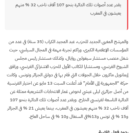
يقدر عدد أصوات تلك الدائرة بنحو 107 آلاف ناخب 32
%
منهم
يعيشون في المغرب
والمرشح المغربي الجديد للحزب، عبد المجيد الكراب (35 سنة) في عدد من
المؤسسات الإعلامية الكبرى، وراكم تجربة مهمة في المجال السياسي، حيث
شغل منصب مستشار سيغولين روايال، وكذلك مستشار رئيس مجلس
الشيوخ الفرنسي، ومستشارا للكاتب الأول للحزب الاشتراكي الفرنسي، ورافق
إيمانويل ماكرون خلال الجولات التي قام بها في دولتي الجزائر وتونس. وكانت
حركة “الجمهورية إلى الأمام” قد أعلنت السبت 13 مايو عن اختيار الفرنسية
من أصل جزائري ليلى عيشي لخوض غمار الانتخابات التشريعية ممثلة عن
الدائرة التاسعة لفرنسيي الخارج. ويقدر عدد أصوات تلك الدائرة بنحو 107
آلاف ناخب 32
%
منهم يعيشون في المغرب، بينما يعيش 21
%
في الجزائر
و15
%
في تونس و13
%
في السنغال و10
%
في ساحل العاج.
ردود فعل غاضبة