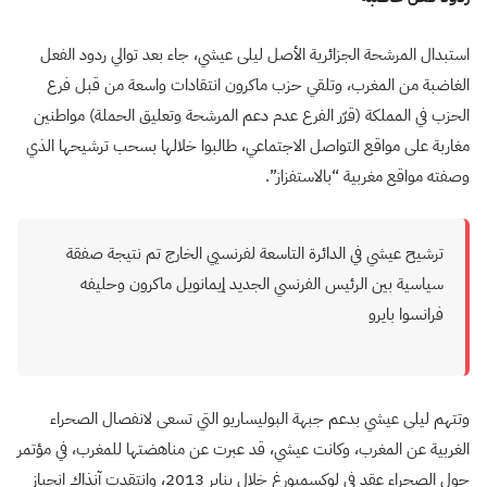
استبدال المرشحة الجزائرية الأصل ليلى عيشي، جاء بعد توالي ردود الفعل
الغاضبة من المغرب، وتلقي حزب ماكرون انتقادات واسعة من قبل فرع
الحزب في المملكة (قرّر الفرع عدم دعم المرشحة وتعليق الحملة) مواطنين
مغاربة على مواقع التواصل الاجتماعي، طالبوا خلالها بسحب ترشيحها الذي
وصفته مواقع مغربية “بالاستفزاز”.
ترشيح عيشي في الدائرة التاسعة لفرنسيي الخارج تم نتيجة صفقة
سياسية بين الرئيس الفرنسي الجديد إيمانويل ماكرون وحليفه
فرانسوا بايرو
وتتهم ليلى عيشي بدعم جبهة البوليساريو التي تسعى لانفصال الصحراء
الغربية عن المغرب، وكانت عيشي، قد عبرت عن مناهضتها للمغرب، في مؤتمر
حول الصحراء عقد في لوكسمبورغ خلال يناير 2013، وانتقدت آنذاك انحياز