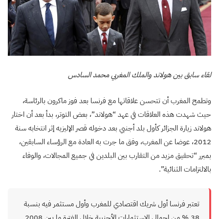
لقاء سابق بين هولاند والملك المغربي محمد السادس
وتطمح المغرب أن تتحسن علاقاتها مع فرنسا بعد فوز ماكرون بالرئاسة،
حيث شهدت هذه العلاقات في عهد “هولاند”، بعض التوتر، بدأ بعد أن اختار
هولاند زيارة الجزائر كأول بلد أجنبي بعد دخوله قصر الإليزيه إثر انتخابه سنة
2012، عوضا عن المغرب، وفق ما جرت به العادة مع الرؤساء السابقين،
بمبرر “تحقيق مزيد من التقارب بين البلدين في جميع المجالات، والوفاء
بالالتزامات الثنائية”.
تعتبر فرنسا أول شريك اقتصادي للمغرب وأول مستثمر فيه بنسبة
38
%
من إجمالي الاستثمارات الأجنبية خلال الفترة ما بين 2008