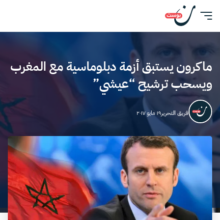
ماكرون يستبق أزمة دبلوماسية مع المغرب
ويسحب ترشيح “عيشي”
فريق التحرير
١٩ مايو ٢٠١٧