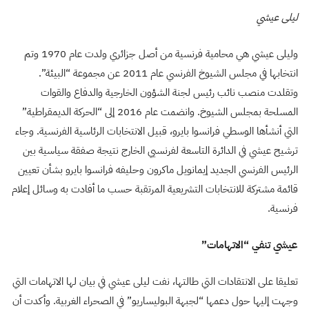
ليلى عيشي
وليلى عيشي هي محامية فرنسية من أصل جزائري ولدت عام 1970 وتم
انتخابها في مجلس الشيوخ الفرنسي عام 2011 عن مجموعة “البيئة”.
وتقلدت منصب نائب رئيس لجنة الشؤون الخارجية والدفاع والقوات
المسلحة بمجلس الشيوخ. وانضمت عام 2016 إلى “الحركة الديمقراطية”
التي أنشأها الوسطي فرانسوا بايرو، قبيل الانتخابات الرئاسية الفرنسية. وجاء
ترشيح عيشي في الدائرة التاسعة لفرنسيي الخارج نتيجة صفقة سياسية بين
الرئيس الفرنسي الجديد إيمانويل ماكرون وحليفه فرانسوا بايرو بشأن تعيين
قائمة مشتركة للانتخابات التشريعية المرتقبة حسب ما أفادت به وسائل إعلام
فرنسية
.
عيشي تنفي “الاتهامات”
تعليقا على الانتقادات التي طالتها، نفت ليلى عيشي في بيان لها الاتهامات التي
وجهت إليها حول دعمها “لجبهة البوليساريو” في الصحراء الغربية. وأكدت أن