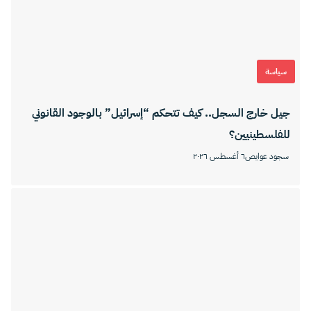
سياسة
جيل خارج السجل.. كيف تتحكم “إسرائيل” بالوجود القانوني
للفلسطينيين؟
سجود عوايص
٦ أغسطس ٢٠٢٦