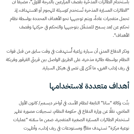
باستخدام الطائرات المذخّرة بقصف المزارعين بالدرجة الأولى”، مضيفًا أن
“الطائرات المسيّرة المذخرة تُستخدم كوسيلة للهجوم أو الاستهداف، إذ
تحمل متفجرات عادةً، ويتم توجيهها نحو الأهداف المحددة بواسطة نظام
تحكم عن بُعد يسمح للمشغّل بتوجيهها والتحكم في حركتها وقصف
الأهداف”.
وذكر الدفاع المدني أن سيارة زراعية أُستهدفت في وقت سابق من قبل قوات
النظام بواسطة طائرة مذخرة، على الطريق الواصل بين قريتَي القرقور وفريكة
في ريف إدلب الغربي، ما أدّى إلى تضرر في هيكل السيارة.
أهداف متعددة لاستخدامها
بثّت وكالة “سانا” التابعة لنظام الأسد، في أواخر ديسمبر/ كانون الأول
الماضي، نقلًا عن وزارة الدفاع في حكومة النظام، تسجيلات مصورة تظهر
استخدام الطائرات المسيّرة الصغيرة المتفجرة، ضمن ما سمّته “عمليات
نوعية مركزة” تستهدف مقارًّا ومستودعات في ريف إدلب، وأظهرت