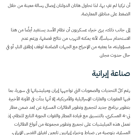
أن تركيا لم تفِ بها، لذا تحاول هاتان الدولتان إيصال رسالة معينة من خلال
الضغط على مناطق المعارضة.
إلى جانب ذلك، يرى خبراء عسكريون أن نظام الأسد يستفيد أيضًا من هذا
الاستخدام سياسيًّا، لأنه يمكنه التهرب من نتائج قصفها، وزعم عدم
مسؤوليته، ما يعفيه من الإحراج مع الجهات الضامنة لوقف إطلاق النار، أو في
حال حدوث مجازر.
صناعة إيرانية
رغم كلّ التحديات والصعوبات التي تواجهها إيران وميليشياتها في سوريا، بما
فيها العقوبات والغارات الإسرائيلية والأمريكية، إلا أنها بدأت في الآونة الأخيرة
بتطوير برنامج جديد لتجميع وتطوير الطائرات المسيّرة عن بُعد ضمن مطار
تي-4 العسكري، بالتنسيق مع قيادة المطار والقوات الجوية التابع للنظام، إذ
تعمل هذه الميليشيات على تجميع وتطوير مجموعة من أنواع الطائرات
المسيّرة، بتوصية من ضباط وخبراء إيرانيين تابعين لفيلق القدس الإيراني،