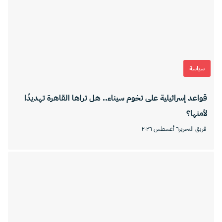
سياسة
قواعد إسرائيلية على تخوم سيناء.. هل تراها القاهرة تهديدًا
لأمنها؟
فريق التحرير
٦ أغسطس ٢٠٢٦