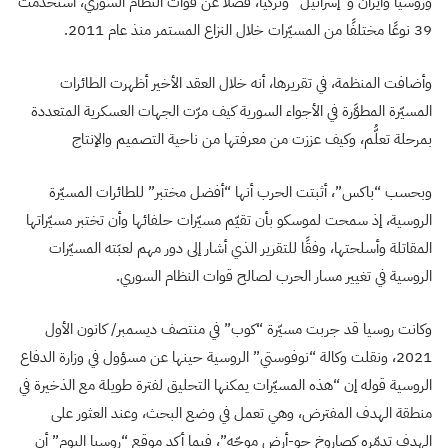
وروسيا وايران و”إسرائيل” وتركيا، فضلًا عن قوات النظام السوري، استخدمت
39 نوعًا مختلفًا من المسيّرات خلال النزاع المستمر منذ عام 2011.
وأضافت المنظمة، في تقريرها، أنه خلال العقد الأخير أظهرت الطائرات
المسيّرة المطوَّرة في الأجواء السورية كيف مرّت الجهات العسكرية المتعددة
بمرحلة تعلُّم، وكيف عززت من معرفتها من ناحية التصميم والإنتاج
وبحسب “باكس”، أثبتت الحرب أنها “أفضل مختبر” للطائرات المسيّرة
الروسية، إذ سمحت لموسكو بأن تقيّم مسيّرات حلفائها وأن تختبر مسيّراتها
المقاتلة وأسلحتها، وفقًا للتقرير الذي أشار إلى دور مهم لعبَته المسيّرات
الروسية في تغيير مسار الحرب لصالح قوات النظام السوري.
وكانت روسيا قد جربت مسيّرة “كوب” في منتصف ديسمبر/ كانون الأول
2021، ونقلت وكالة “نوفوستي” الروسية حينها عن مسؤول في وزارة الدفاع
الروسية قوله إن “هذه المسيّرات يمكنها التحليق لفترة طويلة مع الذخيرة في
منطقة الهدف المفترض، وهي تعمل في وضع البحث، وعند العثور على
الهدف تدمّره كصاروخ جو-أرض موجّه”، فيما أكد موقع “روسيا اليوم” أن