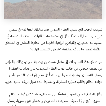
شهدت الحرب التي يشنها النظام السوري ضد مناطق المعارضة في شمالي
غربي سوريا، تطورًا جديدًا تمثّلَ في استخدامه للطائرات المسيّرة المفخخة في
استهداف المدنيين، والأراضي الزراعية القريبة من خطوط التماسّ في المناطق
الواقعة ضمن ما يعرَف بمنطقة “خفض التصعيد الرابعة”.
حيث أدّى هذا الاستهداف إلى مقتل شخصَين وإصابة آخرين، وذلك بالتزامن
مع قصف مدفعي من جانب قوات النظام استهدف قرى وبلدات الفطيرة
ومعارة النعسان بريف إدلب، وقبل ذلك قُتل مدني إثر استهدافه من قبل
قوات النظام بطائرة مسيّرة انتحارية، في محيط بلدة تديل بريف حلب الغربي.
وقال الدفاع المدني السوري تعليقًا على هذه الهجمات: “إن قوات النظام
السوري تتّبع نهجًا جديدًا باستهداف المدنيين في شمالي غربي سوريا، يتمثل