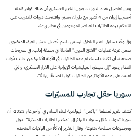
وعن تفاصيل هذه الدورات، يقول الخبير العسكري أن هناك كوادر كاملة
أحضرتها إيران من 4 أشهر مع طيران مسيّر، وافتتحت دورات للتدريب على
التحكم بهذه الطائرات للعناصر الموجودين في مطار تي-4.
وفي وقت سابق، اعتبر الناطق الرسمي باسم فصيل جيش العزة، المنضوي
ضمن غرفة عمليات “الفتح المبين” العاملة في منطقة إدلب، في تصريحات
صحفية، أن تكثيف استخدام هذه الطائرات في الآونة الأخيرة من جانب قوات
النظام يعود “إلى سيطرة الميليشيات الإيرانية على القرار العسكري، والتي
تعتمد على هذه الأنواع من الطائرات كونها تصنيعًا إيرانيًّا”.
سوريا حقل تجارب للمسيّرات
كشف تقرير لمنظمة “باكس” الهولندية لبناء السلام في أواخر عام 2023، أن
سوريا تحولت خلال سنوات النزاع إلى “مختبر للطائرات المسيّرة” لدول
ومجموعات مسلحة متنوعة، وقال التقرير إن كلًّا من الولايات المتحدة