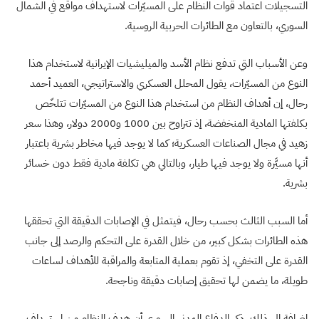
التسجيلات اعتماد قوات النظام على المسيّرات لاستهداف مواقع في الشمال
السوري، بالتعاون مع الطائرات الحربية الروسية.
وعن الأسباب التي تدفع نظام الأسد والميليشيات الإيرانية لاستخدام هذا
النوع من المسيّرات، يقول المحلل العسكري والاستراتيجي، العميد أحمد
رحال، إن أهداف النظام من استخدام هذا النوع من المسيّرات تتلخّص
بكلفتها المادية المنخفضة، إذ تتراوح بين 1000 و2000 دولار، وهذا سعر
زهيد في مجال الصناعات العسكرية؛ كما لا يوجد فيها مخاطر بشرية باعتبار
أنها مسيَّرة ولا يوجد فيها طيار، وبالتالي هي تكلفة مادية فقط دون خسائر
بشرية.
أما السبب الثالث بحسب رحال، فيتمثل في الإصابات الدقيقة التي تحققها
هذه الطائرات بشكل كبير، من خلال القدرة على التحكم والرصد إلى جانب
القدرة على التخفي، إذ تقوم بعملية المتابعة والمراقبة للأهداف لساعات
طويلة، ما يضمن لها تحقيق إصابات دقيقة وناجحة.
إضافة إلى ذلك، ذكر الدفاع المدني السوري أن هدف النظام من استهداف