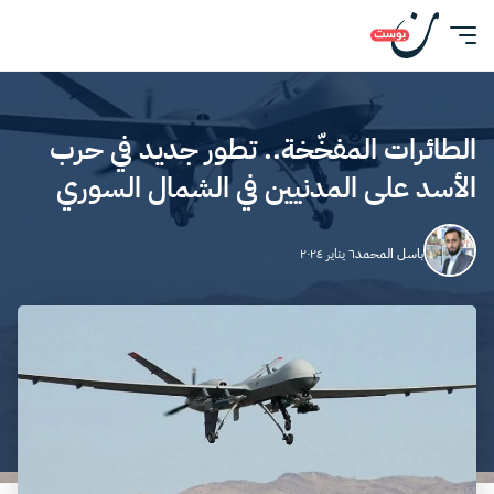
الطائرات المفخّخة.. تطور جديد في حرب
الأسد على المدنيين في الشمال السوري
باسل المحمد
٦ يناير ٢٠٢٤