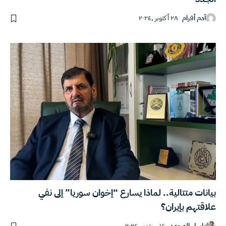
آدم أفرام
٢٨ أكتوبر ,٢٠٢٤
بيانات متتالية.. لماذا يسارع “إخوان سوريا” إلى نفي
علاقتهم بإيران؟
باسل المحمد
١٤ سبتمبر ,٢٠٢٤