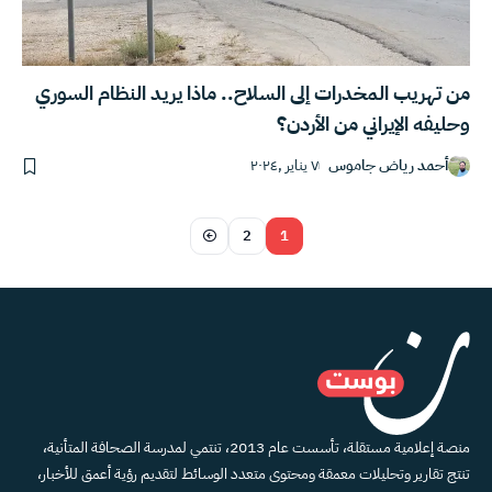
من تهريب المخدرات إلى السلاح.. ماذا يريد النظام السوري
وحليفه الإيراني من الأردن؟
أحمد رياض جاموس
٧ يناير ,٢٠٢٤
2
1
منصة إعلامية مستقلة، تأسست عام 2013، تنتمي لمدرسة الصحافة المتأنية،
تنتج تقارير وتحليلات معمقة ومحتوى متعدد الوسائط لتقديم رؤية أعمق للأخبار،