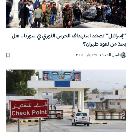
“إسرائيل” تصعّد استهداف الحرس الثوري في سوريا.. هل
يحدّ من نفوذ طهران؟
باسل المحمد
٢٩ يناير ,٢٠٢٤