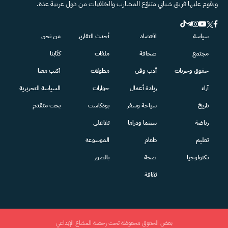
ويقوم عليها فريق شبابي متنوّع المشارب والخلفيات من دول عربية عدة.
سياسة
اقتصاد
أحدث التقارير
من نحن
مجتمع
صحافة
ملفات
كتّابنا
حقوق وحريات
أدب وفن
مطولات
اكتب معنا
آراء
ريادة أعمال
حوارات
السياسة التحريرية
تاريخ
سياحة وسفر
بودكاست
بحث متقدم
رياضة
سينما ودراما
تفاعلي
تعليم
طعام
الموسوعة
تكنولوجيا
صحة
بالصور
ثقافة
بعض الحقوق محفوظة تحت رخصة المشاع الإبداعي