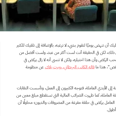
 أن تنهض يوميًا لتقوم بشيء لا ترغبه، بالإضافة إلى تلقيك للكثير
ن ذلك، لكن في الحقيقة أنت لست أكثر من عبد، ولست أفضل من
حب الركض وأن هذا اختياره، ولكن لا تنسى أنه لا زال يركض في
فص”، هذا ما
قاله الكاتب البريطاني، روبرت بلاك،
عن منظومة
ة إلى الأيدي العاملة، فتوجه الكثيرون إلى العمل، وتأسست النقابات
ة العاملة، كما ظهرت الضرائب المالية التي تستقطع مبلغ معين من
ت العامل يركض في حلقة مفرغة من المصروفات والديون؛ محاولًا أن
أطول.