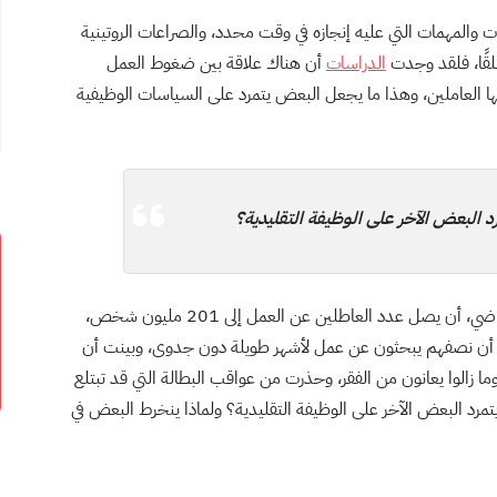
والمهمات التي عليه إنجازه في وقت محدد، والصراعات الروتينية
طلقًا، فلقد وجدت
الدراسات
أن هناك علاقة بين ضغوط العمل
ا العاملين، وهذا ما يجعل البعض يتمرد على السياسات الوظيفية
د البعض الآخر على الوظيفة التقليدية؟
العام الماضي، أن يصل عدد العاطلين عن العمل إلى 201 مليون شخص،
يون إضافيين في عام 2018، وأوضحت أن نصفهم يبحثون عن عمل لأشهر طويلة دون جدوى، وبينت أن
ما زالوا يعانون من الفقر، وحذرت من عواقب البطالة التي قد تبتلع
يتمرد البعض الآخر على الوظيفة التقليدية؟ ولماذا ينخرط البعض في