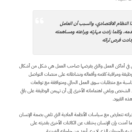
ذا النظام الاقتصادي، والسبب أن العامل
دمه، وكلما زادت مهارته وبراعته ومساهمته
زدادت فرص ثرائه
مي في أماكن العمل والتي يفرضها صاحب العمل هي شكل من أشكال
وظيفة ومراقبة كلامه وأفعاله ونشاطاته على منصات التواصل
اسبة مع متطلبات سوق العمل الحالي ومتوافقة مع توقعات
شخص ويلغي اهتماماته الأخرى إلى أن تهيمن الوظيفة على باقي
ذه القيود.
دراته تتعارض مع سياسات الأنظمة المادية التي تلغي بصمة الإنسان
 آمنت بإن الإنسان يختلف عن الكائنات الأخرى بقدرته على
 أشبه بالحيوان الذي لا يرى أبعد من حاجاته الغريزية.