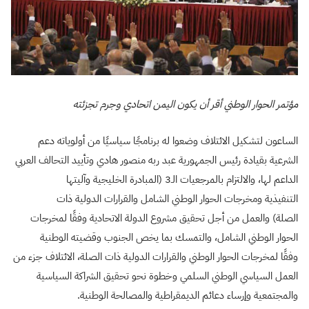
مؤتمر الحوار الوطني أقر أن يكون اليمن اتحادي وجرم تجزئته
الساعون لتشكيل الائتلاف وضعوا له برنامجًا سياسيًا من أولوياته دعم
الشرعية بقيادة رئيس الجمهورية عبد ربه منصور هادي وتأييد التحالف العربي
الداعم لها، والالتزام بالمرجعيات الـ3 (المبادرة الخليجية وآليتها
التنفيذية ومخرجات الحوار الوطني الشامل والقرارات الدولية ذات
الصلة) والعمل من أجل تحقيق مشروع الدولة الاتحادية وفقًا لمخرجات
الحوار الوطني الشامل، والتمسك بما يخص الجنوب وقضيته الوطنية
وفقًا لمخرجات الحوار الوطني والقرارات الدولية ذات الصلة، الائتلاف جزء من
العمل السياسي الوطني السلمي وخطوة نحو تحقيق الشراكة السياسية
والمجتمعية وإرساء دعائم الديمقراطية والمصالحة الوطنية.