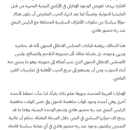
الفكرة بهدف تقويض الوجود الإماراتي في الأراضي اليمنية المحررة من قبل
المليشيا الحوثية، وتعبيدًا لما بعد انتهاء الحرب المفترض أن يكون هناك
حوارًا سياسيًا بين مكونات الأطراف السياسية المختلفة مع الرئيس اليمني
عبد ربه منصور هادي.
هذا التحالف يرفضه قيادات المجلس الانتقالي الجنوبي لأنه قد يحاصره
وينهي وجوده، بل يفشله تمامًا، لأن مشروعه التلاحم والتصالح، وليس
كالمجلس الانتقالي الجنوبي الذي تشير أعماله إلى دمويته، وهو ما يخشى منه
أبناء الجنوب، ومن أن يعيدهم إلى مربع الحرب الأهلية في ثمانينيات القرن
الماضي.
الإمارات العربية المتحدة بدورها تعلم ذلك يقينًا، لذا بدأت تخطط لأجندة
أخرى وهي أجندة وجود قوات مناهضة للحوثي وفي نفس الوقت مناهضة
للرئيس اليمني عبد ربه منصور هادي وتدعم الوحدة اليمنية، وهذا ما قد
يرجح كف ميزانها السياسي في اليمن خلال المرحلة المقبلة، بحكم أن غالبية
اليمنيين يرفضون وجود عبد ربه منصور هادي في أي عملية سياسية قادمة،