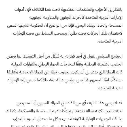
بالنظر إلى الأحزاب والمنظمات المنضوية تحت هذا الائتلاف فإن أدوات
الإمارات العربية المتحدة كالحراك الجنوبي والمقاومة الجنوبية
المسلحة واتحاد الرشاد اليمني، فإنه من الواضح أن الحكومة الشرعية تسعى
لاحتضان تلك الحركات تحت ظلها، وتسحب البساط من تحت الإمارات
العربية المتحدة.
البرنامج السياسي يقول في أحد فقراته إنه شُكّل من أجل التمسك بما يخص
الجنوب وقضيته الوطنية وفقًا لمخرجات الحوار الوطني والقرارات الدولية
ذات الصلة التي تدعو إلى أن يكون الجنوب جزءًا من الدولة الاتحادية وأقليمًا
مستقلًا تابعًا للجمهورية اليمن، وليس دولة منفصلة كما تسعى إليه الإمارات
العربية المتحدة.
قد لا يرضي هذا الطرف أي من القادة في الحراك الجنوبي أو المتمردين
الانفصاليين لكونه يخالف توقعاتهم وأطماعهم السياسية والعسكرية، وكذلك
يخالف التوجهات الإماراتية لكونه قد يهدم كل ما بنته في الجنوب اليمني،
ويطيح بكل آمالها بالنسبة لوجودها في الجزر الإستراتيجية والموانئ اليمنية