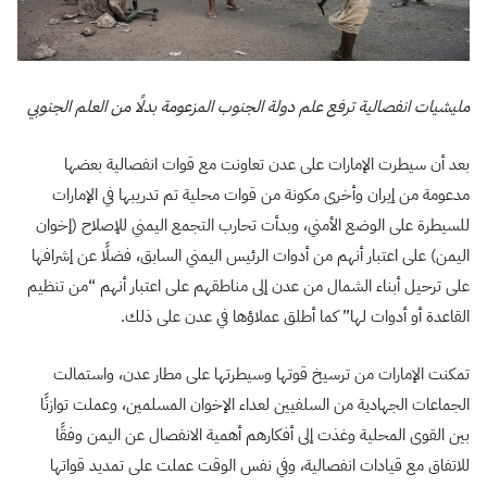
مليشيات انفصالية ترفع علم دولة الجنوب المزعومة بدلًا من العلم الجنوبي
بعد أن سيطرت الإمارات على عدن تعاونت مع قوات انفصالية بعضها
مدعومة من إيران وأخرى مكونة من قوات محلية تم تدريبها في الإمارات
للسيطرة على الوضع الأمني، وبدأت تحارب التجمع اليمني للإصلاح (إخوان
اليمن) على اعتبار أنهم من أدوات الرئيس اليمني السابق، فضلًا عن إشرافها
على ترحيل أبناء الشمال من عدن إلى مناطقهم على اعتبار أنهم “من تنظيم
القاعدة أو أدوات لها” كما أطلق عملاؤها في عدن على ذلك.
تمكنت الإمارات من ترسيخ قوتها وسيطرتها على مطار عدن، واستمالت
الجماعات الجهادية من السلفيين لعداء الإخوان المسلمين، وعملت توازنًا
بين القوى المحلية وغذت إلى أفكارهم أهمية الانفصال عن اليمن وفقًا
للاتفاق مع قيادات انفصالية، وفي نفس الوقت عملت على تمديد قواتها