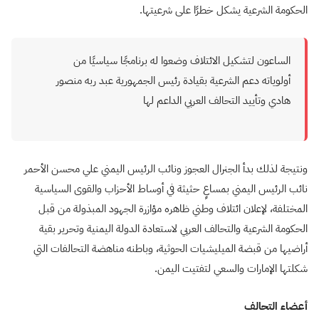
الحكومة الشرعية يشكل خطرًا على شرعيتها.
الساعون لتشكيل الائتلاف وضعوا له برنامجًا سياسيًا من
أولوياته دعم الشرعية بقيادة رئيس الجمهورية عبد ربه منصور
هادي وتأييد التحالف العربي الداعم لها
ونتيجة لذلك بدأ الجنرال العجوز ونائب الرئيس اليمني علي محسن الأحمر
نائب الرئيس اليمني بمساعٍ حثيثة في أوساط الأحزاب والقوى السياسية
المختلفة، لإعلان ائتلاف وطني ظاهره مؤازرة الجهود المبذولة من قبل
الحكومة الشرعية والتحالف العربي لاستعادة الدولة اليمنية وتحرير بقية
أراضيها من قبضة الميليشيات الحوثية، وباطنه مناهضة التحالفات التي
شكلتها الإمارات والسعي لتفتيت اليمن.
أعضاء التحالف