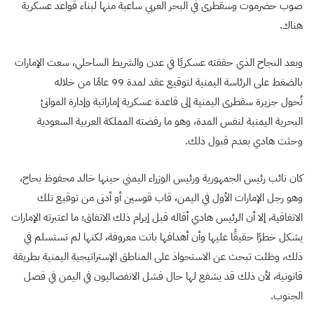
صوب حضرموت وسقطرى في البحر العربي ساعية منها لبناء قواعد عسكرية
هناك.
وبعد النجاح الذي حققته عسكريًا في عدن والشريط الساحلي، سعت الإمارات
بالضغط على الرئاسة اليمنية لتوقيع عقد لمدة 99 عامًا من خلاله
تُحول جزيرة سقطرى اليمنية إلى قاعدة عسكرية إماراتية وإدارة الموانئ
البحرية اليمنية لنفس المدة، وهو ما رفضته المملكة العربية السعودية
وحثت هادي بعدم قبول ذلك.
كان نائب رئيس الجمهورية ورئيس الوزراء اليمني حينها خالد محفوظ بحاح،
وهو رجل الإمارات الأول في اليمن، قاب قوسين أو أدنى من توقيع تلك
الاتفاقية، إلا أن الرئيس هادي أقاله قبل إبرام ذلك الاتفاق؛ ما اعتبرته الإمارات
يشكل خطرًا حقيقًا عليها وأن أهدافها باتت معروفة، لكنها لم تستسلم في
ذلك، وظلت تبحث عن الاستحواذ على المناطق الإستراتيجية اليمنية بطريقة
قانونية، لأن ذلك قد يشفع لها حال فشل الانفصاليون في اليمن في فصل
الجنوب.