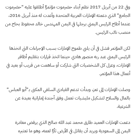
وفي 22 من أبريل 2017 نظم أبناء حضرموت مؤتمرًا أطلقوا عليه “حضرموت
الجامع” الذي دعمته الإمارات العربية المتحدة وأعدت له منذ أبريل 2016،
عندما أطاح الرئيس اليمني برجلها في اليمن المهندس خالد محفوظ بحاح من
منصب نائب الرئيس.
لكن المؤتمر فشل في أن يلبي طموح الإمارات بسبب الإجراءات التي اتخذها
الرئيس اليمني عبد ربه منصور هادي حينما اتخذ قرارات بتقليم أظافر
الإمارات، وعزل كل الشخصيات التي شاركت أو ساهمت من قريب أو بعيد في
أعمال هذا المؤتمر.
وصلت الإمارات إلى تعز، وبدأت تدعم القيادي السلفي المكنى بـ”أبو العباس”
بالمال والسلاح لتشكيل مليشيات تعمل وفق أجندة إماراتية بعيدة عن
الشرعية.
دعمت الإمارات العميد طارق محمد عبد الله صالح الذي يرفض مغادرة
اليمن إلى السعودية ويريد أن يقاتل في الأرض ثأرًا لعمه، وهو ما تعتبره