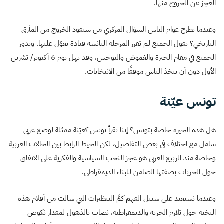
العجز عن الخروج منها.
وعندما يطرح عوام الناس السؤال المركزي من سيقود الخروج من المأزق
التاريخي؟ يقول الجميع لم تفرز المرحلة البائسة قيادة يعوّل عليها. ويدور
الجميع في مقام الحيرة والغموض والتوجس، وقد يهل يوم 6 أكتوبر/ تشرين
الأول دون أن يتخذ الناس موقفًا من الانتخابات.
تونس عيّنة
هل هذه الحيرة خاصة بتونس؟ إننا نقرأ تونس كعيّنة ممثلة لوضع عربي
شامل مع اختلاف في بعض التفاصيل، لكن الخيط الرابط بين الحالات العربية
وخاصة منذ الربيع العربي هو عجز النخب السياسية والفكرية على الاتفاق
حول الحريات بصفتها الضامن للبناء الديمقراطي.
وعندما نستعيد على سبيل الفهم كمَّ التنظيرات التي سالت من أقلام هذه
النخبة حول تلازم الحرية والديمقراطية، نصاب بالذهول لمقدار نكوص