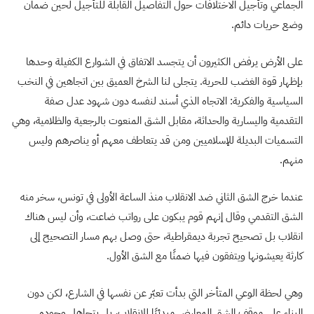
الجماعي وتأجيل الاختلافات حول التفاصيل القابلة للتأجيل لحين ضمان
وضع حريات دائم.
على الأرض يرفض الكثيرون أن يتجسد الاتفاق في الشوارع الكفيلة وحدها
بإظهار قوة الغضب للحرية. يتجلى لنا الشرخ العميق بين اتجاهين في النخب
السياسية والفكرية:
الاتجاه الذي أسند لنفسه دون شهود عدل صفة
التقدمية واليسارية والحداثة، مقابل الشق المنعوت بالرجعية والظلامية، وهي
التسميات البديلة للإسلاميين ومن قد يتعاطف معهم أو يناصرهم وليس
منهم.
عندما خرج الشق الثاني ضد الانقلاب منذ الساعة الأولى في تونس، سخر منه
الشق التقدمي وقال إنهم قوم يبكون على رواتب ضاعت، وأن ليس هناك
انقلاب بل تصحيح تجربة ديمقراطية، حتى وصل بهم مسار التصحيح إلى
كارثة يعيشونها ويتفقون فيها ضمنًا مع الشق الأول.
وهي لحظة الوعي المتأخر التي بدأت تعبّر عن نفسها في الشارع، لكن دون
البناء على موقف الشق المعارض مبدئيًا للانقلاب، بل بتجاهل وجوده