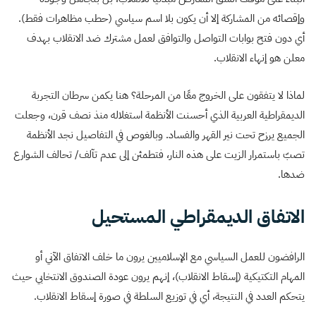
وإقصائه من المشاركة إلا أن يكون بلا اسم سياسي (حطب مظاهرات فقط).
أي دون فتح بوابات التواصل والتوافق لعمل مشترك ضد الانقلاب بهدف
معلن هو إنهاء الانقلاب.
لماذا لا يتفقون على الخروج معًا من المرحلة؟ هنا يكمن سرطان التجربة
الديمقراطية العربية الذي أحسنت الأنظمة استغلاله منذ نصف قرن، وجعلت
الجميع يرزح تحت نير القهر والفساد. وبالغوص في التفاصيل نجد الأنظمة
تصبّ باستمرار الزيت على هذه النار، فتطمئن إلى عدم تآلف/ تحالف الشوارع
ضدها.
الاتفاق الديمقراطي المستحيل
الرافضون للعمل السياسي مع الإسلاميين يرون ما خلف الاتفاق الآني أو
المهام التكتيكية (إسقاط الانقلاب)، إنهم يرون عودة الصندوق الانتخابي حيث
يتحكم العدد في النتيجة، أي في توزيع السلطة في صورة إسقاط الانقلاب.