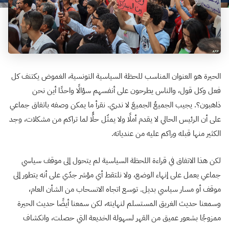
الحيرة هو العنوان المناسب للحظة السياسية التونسية، الغموض يكتنف كل
فعل وكل قول، والناس يطرحون على أنفسهم سؤالًا واحدًا أين نحن
ذاهبون؟. يجيب الجميعُ الجميعَ لا ندري. نقرأ ما يمكن وصفه باتفاق جماعي
على أن الرئيس الحالي لا يقدم أملًا ولا يمثّل حلًّا لما تراكم من مشكلات، وجد
الكثير منها قبله وراكم عليه من عندياته.
لكن هذا الاتفاق في قراءة اللحظة السياسية لم يتحول إلى موقف سياسي
جماعي يعمل على إنهاء الوضع، ولا نلتقط أي مؤشر جدّي على أنه يتطور إلى
موقف أو مسار سياسي بديل. توسع اتجاه الانسحاب من الشأن العام،
وسمعنا حديث الغريق المستسلم لنهايته، لكن سمعنا أيضًا حديث الحيرة
ممزوجًا بشعور عميق من القهر لسهولة الخديعة التي حصلت، وانكشاف