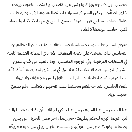
فحسب، بل لأن جمهورًا كثيرًا يئس من الانقلاب واكتشف الخديعة ويقف
خارج الصفَّين، يرفض السير في مسيرات استئصالية، وهذا في جوهره طلب
زعامة وقيادة تتسامى فوق الفرقة وتجمع الناس في مهمة تكتيكية واضحة،
لكنها أخلفت موعدها كالعادة.
عموم الشارع يطلب وحدة سياسية ضد الانقلاب، ولا يجد في المتظاهرين
الفجائيين بوادر تشجّعه على تقوية الصفوف. لأنه يرى المعركة القديمة كامنة
في الشعارات المرفوعة وفي الوجوه المتصدرة، وما بالعهد من قدم. عموم
الشارع التونسي ضد الانقلاب، لكنه لا يثق في من خرج لمعارضته فجأة، كأنه
استفاق من غيبوبة طبية. ولسان الحال يقول ليس مع هؤلاء ولا بهؤلاء
يكون الخلاص. لقد خبرناهم ونحتفظ بصور فرحهم بالانقلاب. ولم نسمع
حديث توبة.
هنا الحيرة ومن هنا العزوف ومن هنا يمكن للانقلاب أن يفرك يديه، ما زالت
لديه فرصة كبيرة للحكم بطريقته حتى إعدام آخر نَفَس للحرية. من يدري
بعدها ما يكون؟ نعجز عن التوقع، ونستسلم لخيال روائي عن غابة محروقة