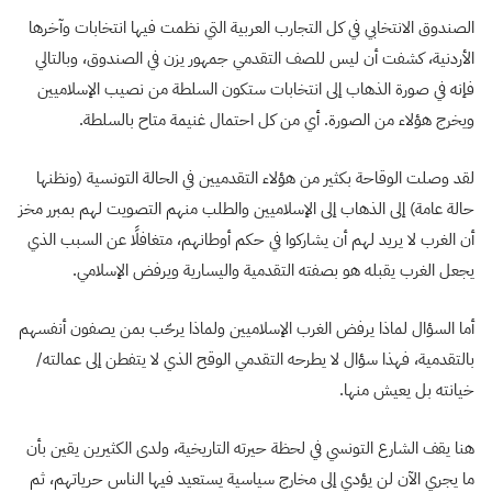
الصندوق الانتخابي في كل التجارب العربية التي نظمت فيها انتخابات وآخرها
الأردنية، كشفت أن ليس للصف التقدمي جمهور يزن في الصندوق، وبالتالي
فإنه في صورة الذهاب إلى انتخابات ستكون السلطة من نصيب الإسلاميين
ويخرج هؤلاء من الصورة. أي من كل احتمال غنيمة متاح بالسلطة.
لقد وصلت الوقاحة بكثير من هؤلاء التقدميين في الحالة التونسية (ونظنها
حالة عامة) إلى الذهاب إلى الإسلاميين والطلب منهم التصويت لهم بمبرر مخز
أن الغرب لا يريد لهم أن يشاركوا في حكم أوطانهم، متغافلًا عن السبب الذي
يجعل الغرب يقبله هو بصفته التقدمية واليسارية ويرفض الإسلامي.
أما السؤال لماذا يرفض الغرب الإسلاميين ولماذا يرحّب بمن يصفون أنفسهم
بالتقدمية، فهذا سؤال لا يطرحه التقدمي الوقح الذي لا يتفطن إلى عمالته/
خيانته بل يعيش منها.
هنا يقف الشارع التونسي في لحظة حيرته التاريخية، ولدى الكثيرين يقين بأن
ما يجري الآن لن يؤدي إلى مخارج سياسية يستعيد فيها الناس حرياتهم، ثم