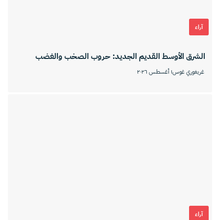
آراء
الشرق الأوسط القديم الجديد: حروب الصخب والغضب
غريغوري غوس
١ أغسطس ٢٠٢٦
آراء