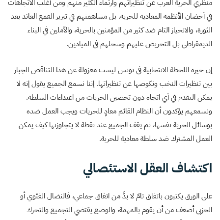
منظري الحرية العرب عن تنظيراتهم وارتماء الكثير منهم ومن أغلب الاتجاهات
في أحضان الأنظمة المعادية للحرية. بل مساهمتهم في تبرير القمع العائد بعد
الثورة، والانحياز التام ضد كثير من المؤمنين بالحرية، والآملين في البناء
الديمقراطي بل التحريض عليهم وسحلهم في الميادين.
إن حيرة اللحظة الانتخابية في تونس ليست معزولة عن هذا التناقض الجبار
بين تنظيرات النخب ونكوصها عن تنظيراتها. إننا نسمع الجميع يقول إنه لا
يمكن التقدم في أي اتجاه دون تحصين الحريات من اعتداءات السلطة.
ونسمعهم يؤكدون أن النظام القائم معادٍ للحريات ويجب العمل ضده
بوسائل الحرية نفسها، ثم يقف الجميع عند نقطة لا يتجاوزنها كيف يمكن
العمل المشترك ضد سلطة معادية للحرية.
اكتشاف العقل الاستئصالي
على الورق يكتبون باتفاق تامّ لا بدَّ من اتفاق جماعي، فالنضال الفئوي أو
الحزبي أضعف من أن يقوم بالمهمة، والوضع يقتضي التجميع والتحرك