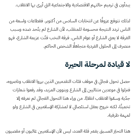
يبدأون في ترميم حالتهم الاقتصادية والاجتماعية التي أزرى بها الانقلاب.
لذلك نتوقع عزوفًا عن انتخابات السادس من أكتوبر. فقطاعات واسعة من
الناس تردد النتيجة محسومة للمنقلب، لأن الشارع لم يتّحد ضده وسبب
الفرقة لا يعني الشارع أو عوام الناس. فرقة النخب فتّت عزيمة الشارع، فهو
منصرف إلى الحلول الفردية متجاهلًا الشخص الحاكم.
لا قيادة لمرحلة الحيرة
حصل تحول فجائي في موقف فئات التقدميين الذين برروا الانقلاب وناصروه،
فنزلوا في موعدين متتاليين إلى الشارع وينوون المزيد، وقد رفعوا شعارات
جدّية وسمّوا الانقلاب انقلابًا. من وراء هذا التحول الفجائي لم نعرفه إلا
تخمينًا، لكنه خروج بعقل استئصالي لا لمشاركة الإسلاميين في الشارع ولو
لمهمة ظرفية.
هذا التحيّز المسبق يفسّر قلة العدد، ليس لأن الإسلاميين غائبون أو مقصيون