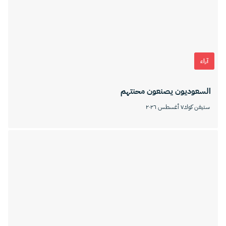
آراء
السعوديون يصنعون محنتهم
ستيفن كوك
٧ أغسطس ٢٠٢٦