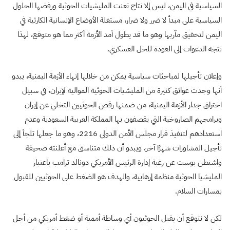
السياسية في اليمن، ليس إلا نتاج تعنت المليشيات الحوثية ورفضها الحلول
السياسية على مبدأ لا ضرر ولا ضرار، مستغلة الأوضاع الإنسانية الكارثية في
اليمن لتحقيق مآربها وهو ما قد يطول أمد الأزمة أكثر مما هو متوقع، لهذا
تتجه الدعوات إلى العودة للحل العسكري.
وإعلان تأجيلها لمباحثات سياسية يمكن من خلالها إنهاء الأزمة اليمنية، يبدو
أنها وجدت عوائق كثيرة من المليشيات الحوثية الموالية لإيران، في سبيل
اختراق جدار الأزمة اليمنية، من ضمنها رفض الحوثيين التخلي عن إيران
وبرامجهم الصاروخية التي يقصفون بها المملكة العربية السعودية وعدم
استعدادهم لتنفيذ قرار مجلس الأمن الدولي 2216، وهو ما جعلها تلجأ إلى
تأجيل المشاورات شهرًا آخر، ويبدو أن ذلك متناسق مع أعلنته صحيفة
واشنطن بوست عن رغبة إدارة الرئيس الأمريكي دونالد ترامب باعتبار
المليشيا الحوثية منظمة إرهابية، والهدف هو الضغط على الحوثيين للقبول
بمسارات السلام.
لكن لا نتوقع أن يقبل الحوثيون أي وساطة أممية أو ضغط أمريكي من أجل