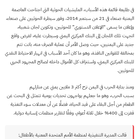
في طليعة قائمة هذه الأسباب، المليشيات الحوثية التي اجتاحت العاصمة
اليمنية صنعاء في 21 من سبتمبر 2014، وفور سيطرة الحوثيين على صنعاء،
وإعلان ما يسمى “الإعلان الدستوري” للحوثيين، وتكوين لجان شعبية،
اتجهت تلك اللجان إلى البنك المركزي اليمني وسيطرت عليه، لفرض واقع
جديد على اليمنيين، حيث وصل الأمر أن عملية الصرف منه، باتت تتم
بمخالفة للقوانين النافذة، وهو ما كان أحد الأسباب في انهيار الاحتياط النقدي
للبنك المركزي اليمني، واستنزاف كل الأموال داخله لصالح المجهود الحربي
للحوثيين.
ومنذ بداية الحرب في اليمن نزح أكثر 3 ملايين يمني عن منازلهم
بسبب الحرب، وهو ما جعلهم يواجهون تحديات يومية تتمثل في البحث عن
الطعام من أجل البقاء على قيد الحياة، فضلًا عن أن معدلات سوء التغذية
قفزت إلى 400% خلال ثلاثة أعوام، وفقًا لتقارير منظمات إنسانية دولية.
قالت المديرة التنفيذية لمنظمة الأمم المتحدة المعنية بالأطفال: