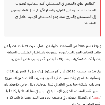
“الطاقم الطبي والمرضى في المستشفى أكدوا سماعهم لأصوات
القصف الشديد وإطلاق النيران، والخطر الآن يتهدد إمكانية الوصول
إلى المستشفى والخروج منه، وهو المستشفى الوحيد العامل في
المنطقة”
وتوقف نحو 50% من المنشآت الطبية عن العمل، حيث قصفت بعضها من
جانب التحالف العربي الذي تقوده السعودية واستخدام المليشيات الحوثية
بعضها ثكنات عسكرية، بينما توقف البعض الآخر بسبب نقص التمويل.
وفي 16 من ديسمبر 2016، قال أكبر مسؤول إغاثة دولي في اليمن إن الكارثة
الإنسانية تتفاقم في وقت تسببت فيه الحرب بتخريب الاقتصاد ووقف توزيع
الإمدادات الغذائية مما يدفع البلاد إلى شفا المجاعة، وقال جامي مكجولدريك
منسق الأمم المتحدة للشؤون الإنسانية في اليمن في مقابلة نقلتها وكالة أنباء
“
رويترز
” إن الأطفال يموتون في مختلف أنحاء هذا البلد، وهذا ما باتت تكرره
الأمم المتحدة باستمرار.