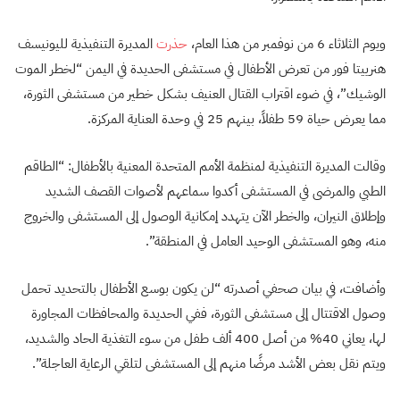
ويوم الثلاثاء 6 من نوفمبر من هذا العام،
حذرت
المديرة التنفيذية لليونيسف
هنرييتا فور من تعرض الأطفال في مستشفى الحديدة في اليمن “لخطر الموت
الوشيك”، في ضوء اقتراب القتال العنيف بشكل خطير من مستشفى الثورة،
مما يعرض حياة 59 طفلاً، بينهم 25 في وحدة العناية المركزة.
وقالت المديرة التنفيذية لمنظمة الأمم المتحدة المعنية بالأطفال: “الطاقم
الطبي والمرضى في المستشفى أكدوا سماعهم لأصوات القصف الشديد
وإطلاق النيران، والخطر الآن يتهدد إمكانية الوصول إلى المستشفى والخروج
منه، وهو المستشفى الوحيد العامل في المنطقة”.
وأضافت، في بيان صحفي أصدرته “لن يكون بوسع الأطفال بالتحديد تحمل
وصول الاقتتال إلى مستشفى الثورة، ففي الحديدة والمحافظات المجاورة
لها، يعاني 40% من أصل 400 ألف طفل من سوء التغذية الحاد والشديد،
ويتم نقل بعض الأشد مرضًا منهم إلى المستشفى لتلقي الرعاية العاجلة”.