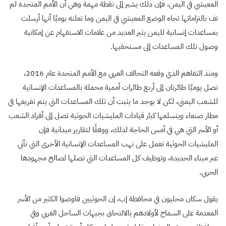
المعيشي في اليمن، فإن ذلك يشير إلى نقطة مهمة وهي أن الأمم المتحدة لم
تف بالتزاماتها تجاه الوضع المعيشي في اليمن وما تعلنه يوميًا أنها أرسلت
بمساعدات إنسانية لليمن يثير العديد من علامات الاستفهام عن إمكانية
وصول تلك المساعدات إلى مستحقيها.
ومنذ التفاهم الذي وقعه التحالف العربي مع الأمم المتحدة عام 2016،
تصل يوميًا طائرتان إلى أربع طائرات أممية محملة بالمساعدات الإنسانية
للشعب اليمني، لكن لا يوجد ما يثبت أن تلك المساعدات التي يتم تفريغها في
مطار صنعاء ويتسلمها كبار قيادات المليشيات الحوثية تصل إلى أفراد الشعب
أو الأسر التي هي في أمس الحاجة لذلك، ووفقًا لتقارير ميدانية فإن
المليشيات الحوثية تعمل على نهب المساعدات الإنسانية الأخرى التي تأتي
عبر ميناء الحديدة، وتوظيف كل المساعدات التي تصلها لصالح مجهودها
الحربي.
يقول سكان محليون في محافظة إب، إن الحوثيين فاوضوا الكثير من الأسر
المعدمة على السماح لأولادهم بالالتحاق بجبهات الساحل الغربي وفي