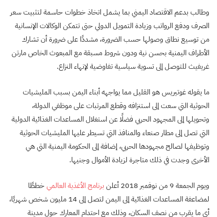
وطالب بدعم الاقتصاد اليمني بما يشمل اتخاذ خطوات حاسمة لتثبيت سعر
الصرف ودفع الرواتب وزيادة التمويل الدولي حتى تتمكن الوكالات الإنسانية
من توسيع نطاق وصولها حسب الضرورة، مشددًا على ضرورة أن تشارك
الأطراف اليمنية بحسن نية ودون شروط مسبقة مع المبعوث الخاص مارتن
غريفيث للتوصل إلى تسوية سياسية تفاوضية لإنهاء النزاع.
ما يقوله غوتيريس هو القليل مما يواجهه أبناء اليمن بسبب المليشيات
الحوثية التي سعت إلى استنزافه وقطع المرتبات على موظفي الدولة،
وتحويلها إلى المجهود الحربي فضلًا عن استغلال المساعدات الغذائية الدولية
التي تصل إلى مطار صنعاء والمنافذ التي تسيطر عليها المليشيات الحوثية
وتوظيفها لصالح مجهودها الحربي، إضافة إلى الحكومة اليمنية التي هي
الأخرى وجدت في ذلك متاجرة لزيادة الأموال وجنيها.
ويوم الجمعة 9 من نوفمبر 2018 أعلن
برنامج الأغذية العالمي
خططًا
لمضاعفة المساعدات الغذائية إلى اليمن لتصل إلى 14 مليون شخص شهريًا،
أي ما يقرب من نصف السكان، وذلك مع احتدام المعارك حول مدينة