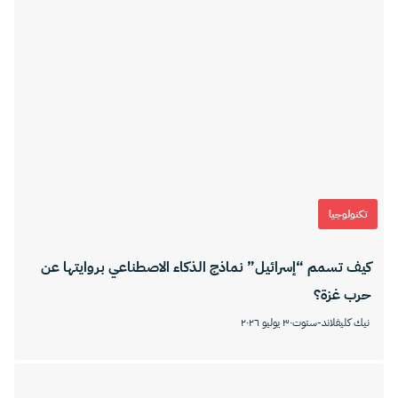
تكنولوجيا
كيف تسمم “إسرائيل” نماذج الذكاء الاصطناعي بروايتها عن
حرب غزة؟
نيك كليفلاند-ستوت
٣٠ يوليو ٢٠٢٦