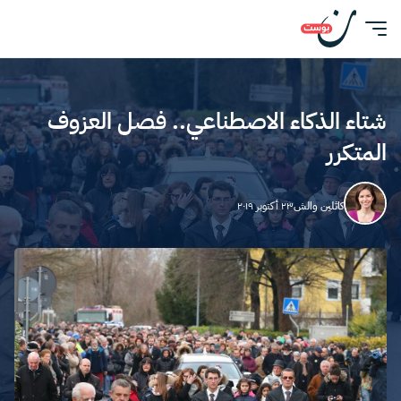
شتاء الذكاء الاصطناعي.. فصل العزوف
المتكرر
كاثلين والش
٢٣ أكتوبر ٢٠١٩