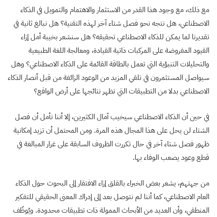
مع ذلك، مع وجود هذا القدر من الاستثمار والاهتمام والتمويل في الذكاء
الاصطناعي، هل نتجه نحو فصل شتاء آخر لهذه التقنية؟ هل نبالغ ثانية في
تقديرنا لما يمكن للذكاء الاصطناعي تحقيقه؟ هل سنشعر بخيبة أمل إزاء
القيود المفروضة على المركبات ذاتية القيادة، ومعالجة اللغة الطبيعية
والتحليلات التنبؤية التي تعمل بالطاقة القائمة على الذكاء الاصطناعي؟ وهل
سيواصل المستثمرون في تلقي المزيد من الوعود الزائفة من قبل أنصار الذكاء
الاصطناعي بدلا من التطبيقات التي تظهر نتائجها على أرض الواقع؟
في حين أن الذكاء الاصطناعي سيخيب آمال الكثيرين، إلا أننا نأمل أن فصل
الشتاء لن يحل على هذا المجال هذه المرة. ومن المحتمل أن تزيد إمكانية
ظهور فصل شتاء آخر في حال تكررت الظروف السابقة على غرار المبالغة في
قطع وعود يصعب الوفاء بها.
من جهتهم، يشعر بعض الخبراء بالقلق إزاء الافتقار إلى البحوث حول الذكاء
العام الاصطناعي، كما أننا لم نتوصل بعد إلى إدراك المعنى الحقيقي للتفكير
المنطقي، وأن العديد من الأبحاث الممولة ذات تطبيقات محدودة. ويُوظّف