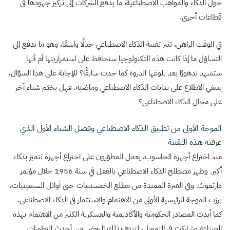
حول الذكاء والمواهب الاصطناعية، ما يدفع الشركات إلى تركيز جهودها في
قطاعات أخرى.
في الوقت الراهن، تثير تقنية الذكاء الاصطناعي جدلًا واسعًا، وهو ما يدفع إلى
التساؤل ما إذا كانت هذه التكنولوجيا ستحافظ على استمراريتها أم أنها
ستشهد تدهورًا بعد بلوغها الذروة كما حدث سابقًا؟ للإجابة على هذا السؤال،
ينبغي الاطلاع على بدايات الذكاء الاصطناعي وماضيه. فهل يخيّم شتاء آخر
على مجال الذكاء الاصطناعي؟
الموجة الأولى من تطبيق الذكاء الاصطناعي وفصل الشتاء الأول الذي
عرفته هذه التقنية
منذ اختراع أجهزة الحاسوب، يعمل المطوّرون على اختراع أجهزة تتميز بذكاء
أكبر. وظهر مصطلح الذكاء الاصطناعي بالفعل في سنة 1956 خلال مؤتمر
دارتموث. وفي الفترة الممتدة من مطلع الخمسينيات حتى أوائل السبعينيات،
برزت الموجة الرئيسية الأولى من الاهتمام والاستثمار في الذكاء الاصطناعي.
كما أبدت المصادر الحكومية والأكاديمية والعسكرية الكثير من الاهتمام بهذه
الصناعة وشاركت في التمويل، لتنتج بذلك البعض من أحدث التطورات