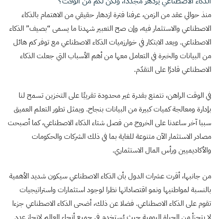
الذكاء الاصطناعي يزدهر مجددا، ولكن لكم من الوقت؟
منذ حوالي عقد من الزمن، عرفنا فترة ازدهار حقيقي من الاهتمام بالذكاء
الاصطناعي والاستثمار فيه، وإن صح التعبير شهدنا ما يسمى “بصيف” الذكاء
الاصطناعي. ويعد الابتكار في خوارزميات الذكاء الاصطناعي مع توفر كم هائل
من البيانات والخبرة في التعامل معها من أهم الأسباب التي جعلت الذكاء
الاصطناعي قادرًا على التقدّم.
في الوقت الراهن، نتمتع بقدرة غير محدودة تقريبًا على التخزين تسمح لنا
بإدارة ومعالجة كميات كبيرة من البيانات بنجاح. ويمثل تطور التعلم العميق
سببا آخر ساعدنا على الخروج من فصل شتاء الذكاء الاصطناعي، كما أصبحت
مصادر الاستثمار الآن متنوعة للغاية بما في ذلك الشركات والحكومات
والأكاديميين ورأس المال الاستثماري.
من جانبها، أقرت عشرات الدول بأن الذكاء الاصطناعي سيكون شديد الأهمية
بالنسبة لمواطنيها ونمو اقتصاداتها نظرا لوجود استثمارات واستراتيجيات
تقوم على الذكاء الاصطناعي. فضلا عن ذلك، أضحى الذكاء الاصطناعي جزءا
لا يتجزأ من الحياة اليومية حيث يُستخدم في جميع أنحاء العالم لإنجاز عدد