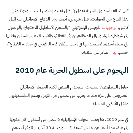
كان تحالف أسطول الحرية يعمل في ظل تعتيم إعلامي لتجنب وقوع مثل
هذا النوع من الحوادث. قبل شهرين، أصدر وزير الدفاع الإسرائيلي يسرائيل
كاتس،
توجيهات
للجيش الإسرائيلي “بالسماح لأساطيل الاحتجاج بالوصول
إلى شواطئ غزة، وإنزال المتظاهرين في القطاع، والاستيلاء على السفن ونقلها
إلى ميناء أسدود لاستخدامها في إجلاء سكان غزة الراغبين في مغادرة القطاع”،
حسب
بيان
صادر عن مكتبه.
الهجوم على أسطول الحرية عام 2010
حاول المتطوعون لسنوات استخدام السفن لكسر الحصار الإسرائيلي
المفروض على غزة منذ ما يقرب من عقدين من الزمن ودعم الفلسطينيين
داخل الأراضي المحتلة.
في عام 2010، هاجمت القوات الإسرائيلية 6 سفن من أسطول كان متجهًا
إلى غزة، مما أسفر عن مقتل تسعة ركاب وإصابة 30 آخرين (توفي أحدهم