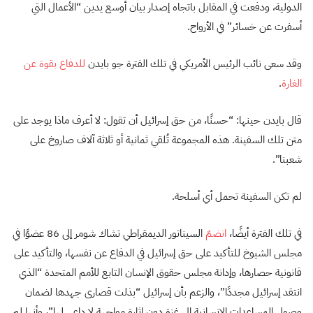
الدولية، ودفعت في المقابل باتجاه إصدار بيان أوسع يدين “الأعمال التي
أسفرت عن خسائر” في الأرواح.
وقد سعى نائب الرئيس الأمريكي في تلك الفترة جو بايدن
للدفاع بقوة عن
الغارة
.
قال بايدن حينها: “حسنًا، من حق إسرائيل أن تقول: لا أعرف ماذا يوجد على
متن تلك السفينة. هذه المجموعة تُلقي ثمانية أو ثلاثة آلاف صاروخ على
شعبنا”.
لم تكن السفينة تحمل أي أسلحة.
في تلك الفترة أيضًا،
انضمّ
السيناتور الديمقراطي تشاك شومر إلى 86 عضوًا في
مجلس الشيوخ للتأكيد على حق إسرائيل في الدفاع عن نفسها، والتأكيد على
قانونية حصارها، وإدانة مجلس حقوق الإنسان التابع للأمم المتحدة “الذي
انتقد إسرائيل مجددًا”، والزعم بأن إسرائيل “بذلت قصارى جهدها لضمان
وصول المساعدات الإنسانية إلى غزة دون إثارة مواجهة لا داعي لها”، وأنها لم