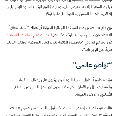
تهاجم السفينة إلا بعد تعرضها للهجوم (لم يُقاوم الركاب الجنود الإسرائيليين
إلا لأنهم داهموا السفن وأطلقوا النار عليها أولاً).
وفي عام 2014، وجدت المحكمة الجنائية الدولية أن هناك “أساسًا معقولًا
للاعتقاد بأن جرائم حرب قد ارتُكبت”، لكنها
اختارت عدم الملاحقة القضائية
لأن الجرائم لم تكن “بالخطورة الكافية لتبرير اتخاذ المحكمة الجنائية الدولية
مزيدًا من الإجراءات”.
“تواطؤ عالمي”
يؤكد منظمو أسطول الحرية اليوم أنهم يركزون على إيصال السفينة
والمتطوعين إلى بر الأمان، لكنهم لا يريدون أن يغفل الناس عن الدافع
الأساسي وراء هذه المهمة.
قالت هويدا عراف، إحدى منظمات الأسطول والناجية من هجوم 2010،
لموقع “زيتيو”: “السبب الوحيد الذي يدفع مدنيين مثلنا للإبحار بمساعدات