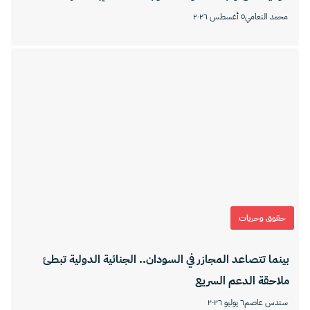
محمد النعامي
٥ أغسطس ٢٠٢٦
حقوق وحريات
بينما تتصاعد المجازر في السودان.. الجنائية الدولية تبطئ
ملاحقة الدعم السريع
سندس عاصم
٦ يوليو ٢٠٢٦