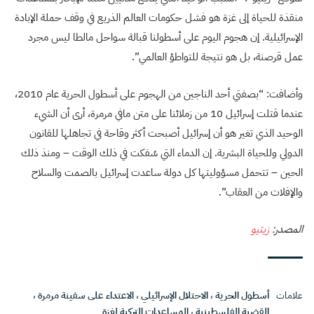
منقذة للحياة إلى غزة هو فشل حكومات العالم الذريع في وقف حملة الإبادة
الإسرائيلية. إن هجوم اليوم على أسطولنا قبالة سواحل مالطا ليس مجرد
عمل قرصنة، بل هو نتيجة للتواطؤ العالمي”.
وأضافت: “بصفتي أحد الناجين من الهجوم على أسطول الحرية عام 2010،
عندما قتلت إسرائيل 10 من زملائنا على متن مافي مرمرة، أرى أن الشيء
الوحيد الذي تغير هو أن إسرائيل أصبحت أكثر وقاحة في تجاهلها للقانون
الدولي وللحياة البشرية. إن الدماء التي سُفكت في ذلك الوقت – ومنذ ذلك
الحين – تتحمل مسؤوليتها كل دولة ساعدت إسرائيل بالصمت والسلاح
والإفلات من العقاب”.
المصدر:
زيتيو
علامات
أسطول الحرية
،
الاحتلال الإسرائيلي
،
الاعتداء على سفينة مرمرة
،
القضية الفلسطينية
،
المساعدات التركية لغزة