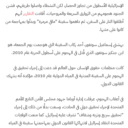
الإسرائيلية الأسطول من تجاوز الحصار، لكن النشطاء واصلوا طريقهم، فشن
الجنود هجومهم من الزوارق السريعة والمروحيات. أفادت
التقارير
أنهم
أطلقوا النار على السفن، ثم داهموا سفينة “مافي مرمرة” وبدأوا بمهاجمة من
كانوا على متنها.
بهشتي إسماعيل سونغور، أحد ركاب السفينة التي هوجمت يوم الجمعة، هو
ابن جنكيز سونغور، الذي قُتل في الهجوم على أسطول الحرية عام 2010.
كانت منظمات حقوق الإنسان حول العالم قد دعت إلى إجراء تحقيق في
الهجوم على السفينة المدنية في المياه الدولية عام 2010، مؤكدة أنه ينتهك
القانون الدولي.
في أعقاب الهجوم، عرقلت إدارة أوباما جهود مجلس الأمن التابع للأمم
المتحدة لإجراء تحقيق دولي في الحادث، وسعت بدلًا من ذلك إلى إجراء
“تحقيق سريع ونزيه وشفاف” تشرف عليه إسرائيل. كما منعت الولايات
المتحدة انتقاد إسرائيل لانتهاكها القانون الدولي بمهاجمتها سفينة في المياه