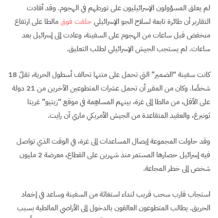
لم يعلق المسؤولون الإسرائيليون على تورطهم في الهجوم. وقد أفادت
التقارير أن طائرة تابعة لسلاح الجو الإسرائيلي
حلقت فوق
مالطا على ارتفاع
منخفض قبل ساعات من الهجوم على السفينة، وعادت إلى إسرائيل بعد
ساعات. لم يستجب الجيش الإسرائيلي لطلب التعليق.
كانت سفينة “الضمير” التي تحمل على متنها تحالف أسطول الحرية، تقلّ 18
شخصًا. وكان من المقرر أن تحمل عشرات المتطوعين الآخرين من 21 دولة
على الأقل، من مالطا إلى غزة، بينهم المساهِمة في موقع “زيتيو” غريتا
ثونبرغ، والعقيد المتقاعدة من الجيش الأمريكي ماري آن رايت.
وقد حاولت المجموعة إيصال المساعدات إلى غزة، في الوقت الذي تواصل
فيه إسرائيل حصارها المستمر منذ شهرين على القطاع، معرضة 2 مليون
شخص إلى خطر المجاعة.
استجاب قارب سحب قريب لنداء استغاثة من السفينة وساعد في إخماد
الحريق. يطالب المتطوعون العالقون بالدخول إلى الأراضي المالطية بسبب