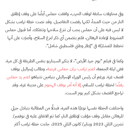
وفي محاولات سابقة لوقف الحرب، وافقت حماس أيضًا على وقف إطلاق
النار من حيث المبدأ، لكنها رفضت التفاصيل. وقد نصت خطة ترامب بشكل
لا لبس فيه على أن حماس يجب أن تنزع سلاحها وتتفكك. أما قبول حماس
المشروط لإعادة الرهائن، فلم يتضمن أي ذكر لنزع السلاح، وأصرّت على أنها
تخطط للمشاركة في “إطار وطني فلسطيني شامل”.
وكما في فيلم “يوم جرذ الأرض”، لا يتكرر السيناريو بنفس الطريقة في كل مرة.
ففي ليلة الجمعة،
اعتبر ترامب بيان حماس فرصة
، وطالب إسرائيل بوقف
قصف غزة. ورغم أن رئيس الوزراء الإسرائيلي بنيامين نتنياهو
اعتبر رد حماس
رفضًا
لخطة ترامب للسلام،
إلا أنه أمر بوقف الهجوم
على مدينة غزة، وقد
تراجع القصف بشكل كبير يوم السبت.
واختلفت الخطة نفسها نوعيًا هذه المرة، فبدلًا من المطالبة بتبادل جزئي
للرهائن مقابل وقف مؤقت لإطلاق النار، كما تم الاتفاق عليه في نوفمبر/
تشرين الثاني 2023 ويناير/ كانون الثاني 2025، جاءت خطة ترامب أكثر