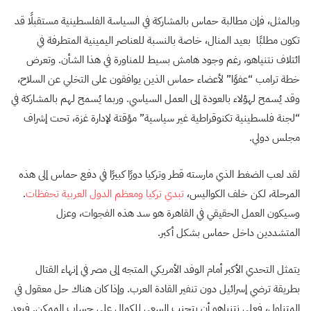
وبالمثل، فإن مطالبة حماس بالمشاركة في السياسة الفلسطينية مستقبلًا قد
تكون مطلبًا بعيد المنال، خاصة بالنسبة للعناصر اليمينية المتطرفة في
ائتلاف نتنياهو، رغم وجود هامش بسيط للمناورة في هذا الشأن. وتعرض
خطة ترامب “عفوًا” لأعضاء حماس الذين يوافقون على التخلي عن السلاح،
وقد يُسمح لهؤلاء بالعودة إلى العمل السياسي. وربما يُسمح لهم بالمشاركة في
“لجنة فلسطينية تكنوقراطية غير سياسية” مؤقتة لإدارة غزة، تحت إشراف
مجلس دولي.
لقد لعب الضغط الذي مارسته قطر وتركيا دورًا كبيرًا في دفع حماس إلى هذه
المرحلة، لكن خلف الكواليس،
تبدي تركيا ومعظم الدول العربية تحفظات
.
وسيكون العمل الحقيقي في القاهرة هو سد هذه الفجوات، وعزل
المتشددين داخل حماس بشكل أكبر.
يتمثل التحدي الأكبر أمام الوفد الأمريكي المتجه إلى مصر في إنهاء القتال
بطريقة ترضي إسرائيل دون تنفير القادة العرب. وإذا كان هناك حل معقول في
المتناول، فعلى نتنياهو أن يتجنب السعي للكمال على حساب الممكن. فبعد