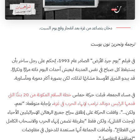
دخان يتصاعد من غزة بعد انفجار وقع يوم السبت.
ترجمة وتحرير: نون بوست
في فيلم “يوم جرذ الأرض” الصادر عام 1993، يُحكم على رجل ساخر بأن
يستيقظ كل صباح في نفس المدينة ليعيش أحداث اليوم ذاته مرارًا وتكرارًا.
قد يبدو الشرق الأوسط مشابهًا لذلك، لكن بصورة أكثر دموية ومأساوية.
في مساء الجمعة، قبلت حركة حماس
خطة السلام المكونة من 20 بندًا التي
قدمها الرئيس دونالد ترامب لإنهاء الحرب في غزة
، بإجابة متوقعة: “نعم،
ولكن…”. وافقت الحركة على إطلاق سراح جميع الرهائن الإسرائيليين الأحياء
(وجثث القتلى)، ولكن فقط “بطريقة تضمن إنهاء الحرب والانسحاب الكامل
من القطاع”. وأضافت الجماعة أنها مستعدة للدخول في مفاوضات
“لمناقشة التفاصيل”.