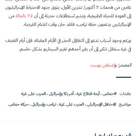
عامين من هجمات 7 أكتوبر/ تشرين الأول، يتوق جنود الاحتياط الإسرائيليون
إلى العودة للحياة الطبيعية، وتشير استطلاعات حديثة إلى أن
72 بالمائة
من
الإسرائيليين يدعمون خطة ترامب، فلقد حان وقت اغتنام الفرصة.
ورغم وجود أسباب تدعو إلى التفاؤل الحذر في الأيام المقبلة، فإن أيام القصف
في غزة ستظل تتكرر إلى أن يقرر أحدهم تغيير السيناريو بشكل حاسم.
المصدر: و
اشنطن بوست
علامات
#حماس
،
أزمة قطاع غزة
،
أمريكا وإسرائيل
،
الحرب على غزة
مواضيع
الاحتلال الإسرائيلي
،
الحرب على غزة
،
ترامب وإسرائيل
،
حركة حماس
قد يعجبك ايضا