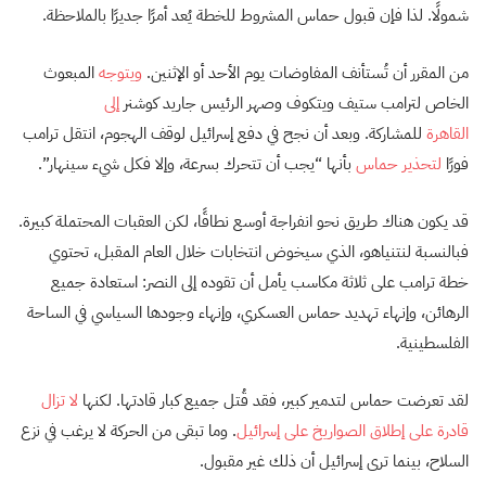
شمولًا. لذا فإن قبول حماس المشروط للخطة يُعد أمرًا جديرًا بالملاحظة.
من المقرر أن تُستأنف المفاوضات يوم الأحد أو الإثنين.
ويتوجه
المبعوث
الخاص لترامب ستيف ويتكوف وصهر الرئيس جاريد كوشنر
إلى
القاهرة
للمشاركة. وبعد أن نجح في دفع إسرائيل لوقف الهجوم، انتقل ترامب
فورًا
لتحذير حماس
بأنها “يجب أن تتحرك بسرعة، وإلا فكل شيء سينهار”.
قد يكون هناك طريق نحو انفراجة أوسع نطاقًا، لكن العقبات المحتملة كبيرة.
فبالنسبة لنتنياهو، الذي سيخوض انتخابات خلال العام المقبل، تحتوي
خطة ترامب على ثلاثة مكاسب يأمل أن تقوده إلى النصر: استعادة جميع
الرهائن، وإنهاء تهديد حماس العسكري، وإنهاء وجودها السياسي في الساحة
الفلسطينية.
لقد تعرضت حماس لتدمير كبير، فقد قُتل جميع كبار قادتها. لكنها
لا تزال
قادرة على إطلاق الصواريخ على إسرائيل
. وما تبقى من الحركة لا يرغب في نزع
السلاح، بينما ترى إسرائيل أن ذلك غير مقبول.