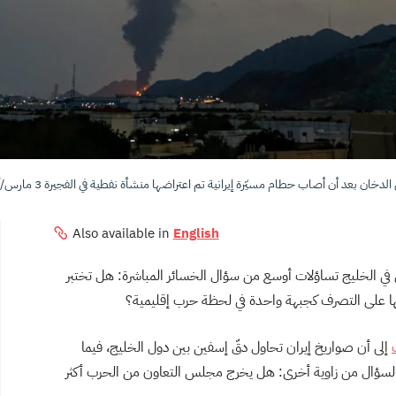
ن بعد أن أصاب حطام مسيّرة إيرانية تم اعتراضها منشأة نفطية في الفجيرة 3 مارس/آذار (AP)
Also available in
English
في الخليج تساؤلات أوسع من سؤال الخسائر المباشرة: هل تختبر
ا على التصرف كجبهة واحدة في لحظة حرب إقليمية؟
إلى أن صواريخ إيران تحاول دقّ إسفين بين دول الخليج، فيما
إيطالي للدراسات السياسية الدولية ISPI السؤال من زاوية أخرى: هل يخرج مجلس التعاون من الحرب أكثر