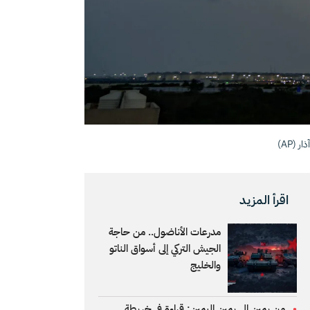
اقرأ المزيد
مدرعات الأناضول.. من حاجة
الجيش التركي إلى أسواق الناتو
والخليج
من يمينٍ إلى يمين اليمين: قراءة في خريطة