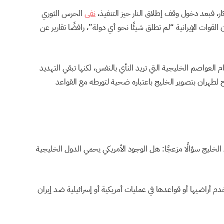
، فبعد دخول وقف إطلاق النار حيز التنفيذ،
نفى
الحرس الثوري
لقوات الإيرانية “لم تطلق شيئًا نحو أي دولة”، رافضًا تقارير عن
م العواصم الخليجية التي تريد النأي بالنفس، لكنها تبقي التهديد
ح لطهران بتصوير الخليج باعتباره ضحية لتورطه مع القواعد
 الخليج سؤالًا مزعجًا: هل الوجود الأمريكي يحمي الدول الخليجية
 أراضيها أو قواعدها في عمليات أمريكية أو إسرائيلية ضد إيران