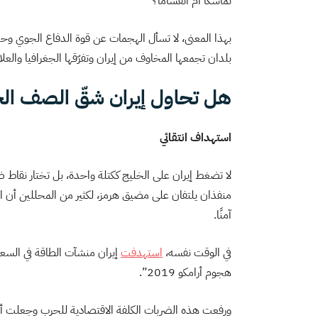
تماسكًا أم انقسامًا؟
بهذا المعنى، لا تسأل الهجمات عن قوة الدفاع الجوي وح
بلدان تجمعها المخاوف من إيران وتفرّقها الجغرافيا والع
هل تحاول إيران شقّ الصف ال
استهداف انتقائي
لا تضغط إيران على الخليج ككتلة واحدة، بل تختار نق
منفذان يلتفان على مضيق هرمز، لكثير من المحللين أن 
آمنًا.
في الوقت نفسه،
استهدفت
إيران منشآت الطاقة في السع
هجوم أرامكو 2019”.
ورفعت هذه الضربات الكلفة الاقتصادية للحرب وجعلت أ