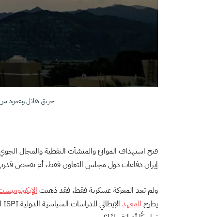
حريق هائل وعمود من الدخا
فتح استهداف الموانئ والمنشآت النفطية والمجال الجوي 
إيران دفاعات دول مجلس التعاون فقط، أم تفحص قدرته
ولم تعد المعركة عسكرية فقط، فقد ذهبت
الإيكونوميست
يطرح
المعهد
ال