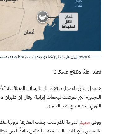
لا تضغط إيران على الخليج ككتلة واحدة بل تختار نقاط ضعف محدد
تعتذر علنًا وتلوّح عسكريًا
لا تعمل إيران بالصواريخ فقط، بل بالرسائل المتناقضة أي
المجاورة التي تعرضت لهجمات إيرانية، وقال إن طهران لا
الثوري التصعيدي ضد الجيران.
ووفق
معهد
الدوحة للدراسات، بلغت المفارقة ذروتها عن
والبحرين والإمارات والسعودية، ما عكس تناقضًا بين خط