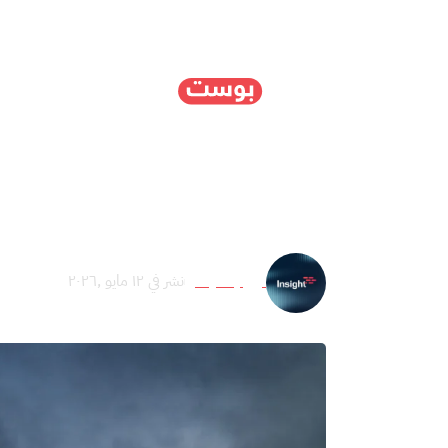
الرئيسية
سياسة
ا
من هرمز إلى أوبك.. كي
نون إنسايت
نشر في ١٢ مايو ,٢٠٢٦