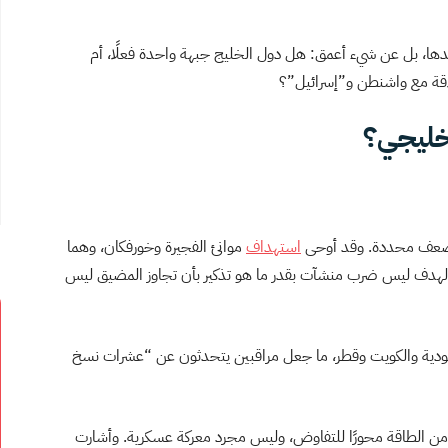
دها، بل عن شيء أعمق: هل دول الخليج جبهة واحدة فعلًا، أم
لاقة مع واشنطن و”إسرائيل”؟
خليجي؟
اط ضعف محددة. وقد أوحى
استهداف
موانئ الفجيرة وخورفكان، وهما
الهدف ليس ضرب منشآت بقدر ما هو تذكير بأن تجاوز المضيق ليس
ودية والكويت وقطر، ما جعل مراقبين يتحدثون عن “عشرات نسخ
من الطاقة محورًا للتفاوض، وليس مجرد معركة عسكرية. وأشارت