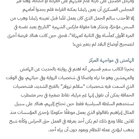
والرجل الضئيل على كارثة عدم قدرتهم على القراءة أو الكتابة، وهنا قرر
المجلس العسكري أن يعين رئيسًا يمكنه القراءة فلم يجدوا أمامهم
إلا الأحدب سالم الجمل الذي كان يعمل لصًا قبل تعيينه رئيسًا وهرب من
السجن مؤخرًا، ونتذكر هنا مقولة ماركس الشهيرة “التاريخ يعيد نفسه في
المرة الأولى كمأساة وفي الثانية كمهزلة”، فحتى حين كانت هناك فرصة أخرى
لتصحيح أوضاع البلاد لم يتغير شيء!
الهامش في مواجهة المركز
يخبرنا الكاتب سمير قسيمي أنه اهتم في روايته بالحديث عن الهامش
والمهمشين وهو ما نراه واضحًا في شخصيات الرواية وفي حياتهم، وفي الوقت
الذي اتسمت فيه شخصيات “سلالم ترولار” بالقبح الشديد، فشخصيات
الحماقة يمكن أن نقول إنها غير مرئية، نقاط صغيرة في بحر مضطرب
تستخدهم السلطة السياسية فقط حين تحتاج إليهم، هناك على سبيل
المثال إبراهيم بافالولو الذي يعمل موظفًا حكوميًا بإحدى المؤسسات منذ
ثلاثين عامًا ومع ذلك لم يكن أحد يعرفه في العمل حتى الحراس وكأنه شبح
يذهب ليؤدي عمله للنظام ويعود دون أن يراه أحد.