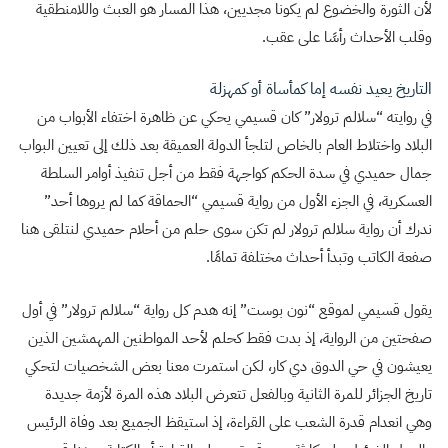
لأن الثورة والخضوع لم يكونا مجديين، هذا المسار هو العبث واللامنطقية
وقلب الأحداث رأسًا على عقب.
التاريخ يعيد نفسه إما كمأساة أو كمهزلة
في روايته “سلالم ترولار” كان قسيمي يحكي عن ظاهرة اختفاء الأبواب من
البلاد واختلاط العام بالخاص لتلجأ الدولة العميقة بعد ذلك إلى تعيين البواب
جمال حميدي في سدة الحكم كواجهة فقط من أجل تنفيذ أوامر السلطة
العسكرية، في الجزء الأول من رواية قسيمي “الحماقة كما لم يروها أحد”
ندرك أن رواية سلالم ترولار لم تكن سوى حلم من أحلام حميدي لنتلقى هنا
صفعة الكاتب وتبدأ أحداث مختلفة تمامًا.
يقول قسيمي لموقع “نون بوست” إنه هدم كل رواية “سلالم ترولار” في أول
صفحتين من الرواية، إذ بدت فقط كحلم لأحد المواطنين المهمشين الذين
يعيشون في حي الدوق دي كار، لكن استمرت معنا بعض الشخصيات لتحكي
تاريخ الجزائر للمرة الثانية وبالفعل تتعرض البلاد هذه المرة لأزمة جديدة
وهي انعدام قدرة الشعب على القراءة، إذ استيقظ الجميع بعد وفاة الرئيس