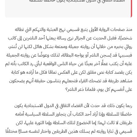
الفضاء الثقافي في الدول الاستبدادية يكون خاضعًا للسلطة
منذ صفحات الرواية الأولى يتبع قسيمي نهج العبثية والتهكم التي تطاله
شخصيًا، فقبل الحديث عن الجزائر نرى رسالة يبعثها أحد الناشرين إلى كاتب
روائي يخبره من خلالها أن روايته جميلة وممتعة بشكل هائل لكنها لن تُنشر،
فبسببها قد يُسجن الناشر أو يواجه البطالة، لذلك وعوضًا عن روايته الجميلة
عليه أن يكتب عملًا آخر بعيدًا عن حياة الناس الواقعية ليأتي رد الكاتب بأنه لم
يكن يقصد كتابة نص مقلق لكن على العكس تمامًا فكل ما أراده هو كتابة
مشاهد طريفة قد تضحك القراء فتجعلهم يتناسون حقيقة أنهم يضحكون
على أنفسهم كل يوم، فلماذا ذعر الناشر؟
ربما يكون ذلك قد حدث لأن الفضاء الثقافي في الدول الاستبدادية يكون
خاضعًا للسلطة وإذا أراد أحد الكتاب أن يتجاوز السلطة السياسية أمامه
طريقان لا ثالث لهما: إما الخضوع لتلك السلطة وإما الثورة عليها، لكن
قسيمي في ثنايا روايته لم يسلك هذين الطريقين واختار لنفسه مسارًا مختلفًا