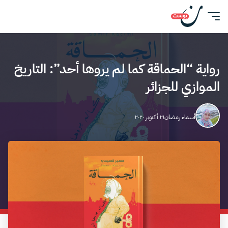
رواية “الحماقة كما لم يروها أحد”: التاريخ
الموازي للجزائر
أسماء رمضان
٢١ أكتوبر ٢٠٢٠