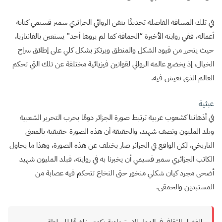
في تلك المسافة الفاصلة تحديدًا يتقن الروائي الجزائري سمير قسيمي كتابة
أعماله، ففي روايته الأخيرة “الحماقة كما لم يروها أحد” يستعين بالفانتازيا،
حيث يتحرر من قيود الشكل والمنطق ويرتكز بشكل كلي على إطلاق سراح
الخيال، إذ يخضع عالمه الروائي لقوانين فيزيائية مختلفة عن تلك التي تحكم
العالم الذي نعيش فيه.
عبثية
في أذهاننا كشعوب عربية ترتبط صورة الجزائر دومًا بحرب التحرير الشعبية
وبلد المليون ونصف شهيد، والحقيقة أن هذه الصورة حقيقية بالمعنى
التاريخي، لكن الواقع في الجزائر صار يختلف عن هذه الصورة، وهذا ما يحاول
الكاتب الجزائري سمير قسيمي أن يخبرنا به في روايته، فبلد المليون شهيد
أضحى مجرد كيان شكلي منخور حتى النخاع تتحكم فيه عصابة من
المستبدين والحمقى.