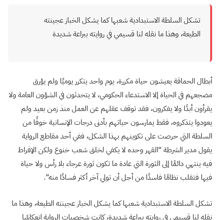
تشكل السلطة الاستبدادية شعبها كما يشكل الخباز عجينته
الطيعة، وهذا ما نقله لنا قسيمي في روايته ببراعة شديدة
أبطال الحماقة يعيشون حياة مكررة، يوم واحد يتكرر يوميًا ولم يؤرق
مضجعهم في الحياة إلا الاستدعاء الحكومي، لا يتحدثون في الشؤون العامة ولا
يقرأون أبدًا ولا يفكرون، فقد توقف عقلهم عن العمل منذ زمن بعيد ولم
يعودوا يتذكروه، فقط يمارسون حياتهم بأدنى درجات الإنسانية خوفًا من
السلطة التي حرصت على تكوينهم بهذا الشكل، ففي أحد مقاطع الرواية
يقول مدير الشرطة “القهر وحده لا يكفي لخلق شعب خنوع ولكن الإفراط
فيه ينتهي دائمًا إلى الثورة التي عادة ما تكون ثورة عرجاء بلا رأس ولا حياة
فيها فتقلب نظامًا فاسدًا من أجل أن تولي آخر أكثر فسادًا منه”.
تشكل السلطة الاستبدادية شعبها كما يشكل الخباز عجينته الطيعة، وهذا ما
نقله لنا قسيمي في روايته ببراعة شديدة، كانت شخصيات الرواية انعكاسًا