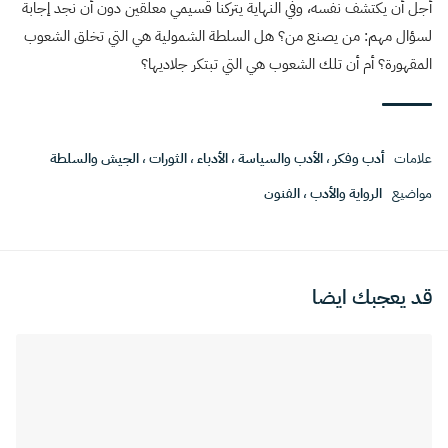
أجل أن يكتشف نفسه، وفي النهاية يتركنا قسيمي معلقين دون أن نجد إجابة
لسؤال مهم: من يصنع من؟ هل السلطة الشمولية هي التي تخلق الشعوب
المقهورة؟ أم أن تلك الشعوب هي التي تبتكر جلاديها؟
علامات
أدب وفكر
،
الأدب والسياسة
،
الأدباء
،
الثورات
،
الجيش والسلطة
مواضيع
الرواية والأدب
،
الفنون
قد يعجبك ايضا