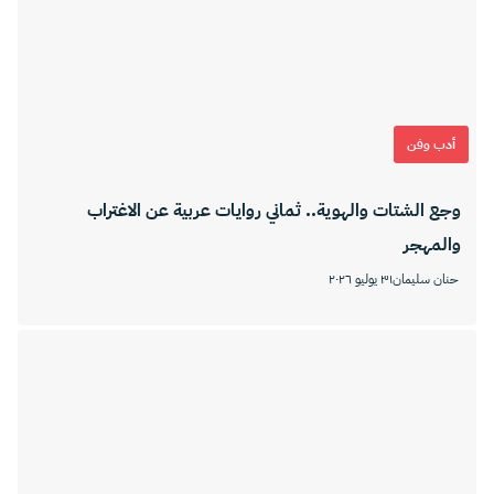
أدب وفن
وجع الشتات والهوية.. ثماني روايات عربية عن الاغتراب
والمهجر
حنان سليمان
٣١ يوليو ٢٠٢٦