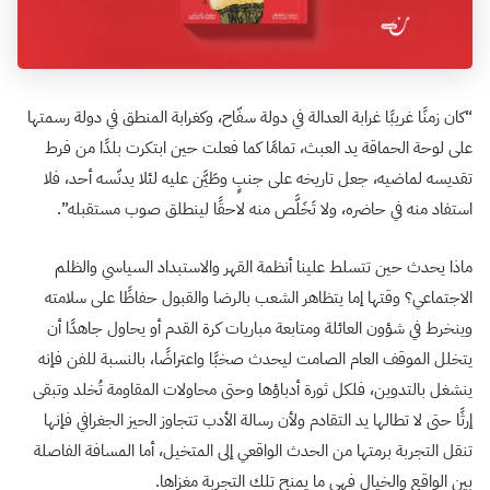
“كان زمنًا غريبًا غرابة العدالة في دولة سفّاح، وكغرابة المنطق في دولة رسمتها
على لوحة الحماقة يد العبث، تمامًا كما فعلت حين ابتكرت بلدًا من فرط
تقديسه لماضيه، جعل تاريخه على جنبٍ وطَيَّن عليه لئلا يدنّسه أحد، فلا
استفاد منه في حاضره، ولا تَخَلَّص منه لاحقًا لينطلق صوب مستقبله”.
ماذا يحدث حين تتسلط علينا أنظمة القهر والاستبداد السياسي والظلم
الاجتماعي؟ وقتها إما يتظاهر الشعب بالرضا والقبول حفاظًا على سلامته
وينخرط في شؤون العائلة ومتابعة مباريات كرة القدم أو يحاول جاهدًا أن
يتخلل الموقف العام الصامت ليحدث صخبًا واعتراضًا، بالنسبة للفن فإنه
ينشغل بالتدوين، فلكل ثورة أدباؤها وحتى محاولات المقاومة تُخلد وتبقى
إرثًا حتى لا تطالها يد التقادم ولأن رسالة الأدب تتجاوز الحيز الجغرافي فإنها
تنقل التجربة برمتها من الحدث الواقعي إلى المتخيل، أما المسافة الفاصلة
بين الواقع والخيال فهي ما يمنح تلك التجربة مغزاها.