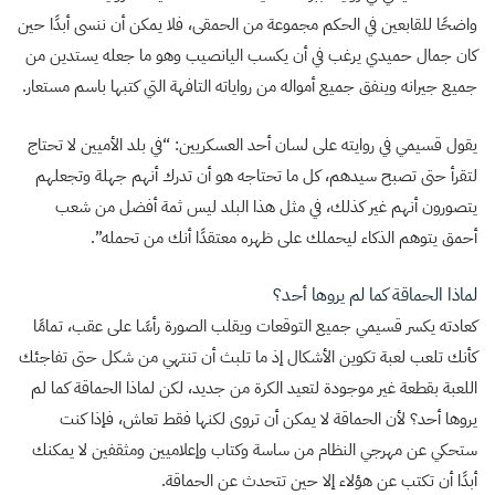
واضحًا للقابعين في الحكم مجموعة من الحمقى، فلا يمكن أن ننسى أبدًا حين
كان جمال حميدي يرغب في أن يكسب اليانصيب وهو ما جعله يستدين من
جميع جيرانه وينفق جميع أمواله من رواياته التافهة التي كتبها باسم مستعار.
يقول قسيمي في روايته على لسان أحد العسكريين: “في بلد الأميين لا تحتاج
لتقرأ حتى تصبح سيدهم، كل ما تحتاجه هو أن تدرك أنهم جهلة وتجعلهم
يتصورون أنهم غير كذلك، في مثل هذا البلد ليس ثمة أفضل من شعب
أحمق يتوهم الذكاء ليحملك على ظهره معتقدًا أنك من تحمله”.
لماذا الحماقة كما لم يروها أحد؟
كعادته يكسر قسيمي جميع التوقعات ويقلب الصورة رأسًا على عقب، تمامًا
كأنك تلعب لعبة تكوين الأشكال إذ ما تلبث أن تنتهي من شكل حتى تفاجئك
اللعبة بقطعة غير موجودة لتعيد الكرة من جديد، لكن لماذا الحماقة كما لم
يروها أحد؟ لأن الحماقة لا يمكن أن تروى لكنها فقط تعاش، فإذا كنت
ستحكي عن مهرجي النظام من ساسة وكتاب وإعلاميين ومثقفين لا يمكنك
أبدًا أن تكتب عن هؤلاء إلا حين تتحدث عن الحماقة.